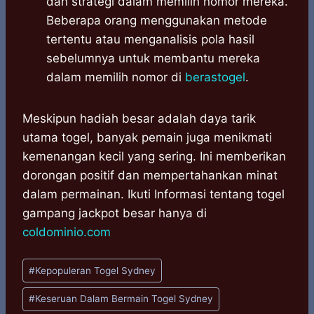
dan strategi dalam memilih nomor mereka.
Beberapa orang menggunakan metode
tertentu atau menganalisis pola hasil
sebelumnya untuk membantu mereka
dalam memilih nomor di
berastogel
.
Meskipun hadiah besar adalah daya tarik
utama togel, banyak pemain juga menikmati
kemenangan kecil yang sering. Ini memberikan
dorongan positif dan mempertahankan minat
dalam permainan. Ikuti Informasi tentang togel
gampang jackpot besar hanya di
coldominio.com
Post
#
Kepopuleran Togel Sydney
Tags:
#
Keseruan Dalam Bermain Togel Sydney