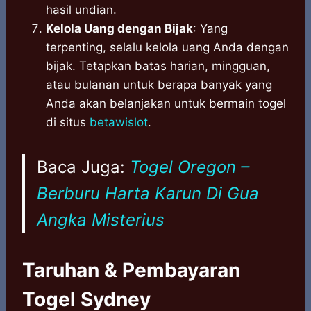
hasil undian.
Kelola Uang dengan Bijak
: Yang
terpenting, selalu kelola uang Anda dengan
bijak. Tetapkan batas harian, mingguan,
atau bulanan untuk berapa banyak yang
Anda akan belanjakan untuk bermain togel
di situs
betawislot
.
Baca Juga:
Togel Oregon –
Berburu Harta Karun Di Gua
Angka Misterius
Taruhan & Pembayaran
Togel Sydney