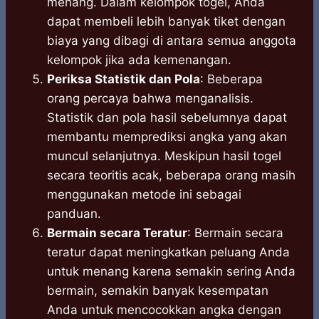
menang. Dalam kelompok togel, Anda
dapat membeli lebih banyak tiket dengan
biaya yang dibagi di antara semua anggota
kelompok jika ada kemenangan.
Periksa Statistik dan Pola
: Beberapa
orang percaya bahwa menganalisis.
Statistik dan pola hasil sebelumnya dapat
membantu memprediksi angka yang akan
muncul selanjutnya. Meskipun hasil togel
secara teoritis acak, beberapa orang masih
menggunakan metode ini sebagai
panduan.
Bermain secara Teratur
: Bermain secara
teratur dapat meningkatkan peluang Anda
untuk menang karena semakin sering Anda
bermain, semakin banyak kesempatan
Anda untuk mencocokkan angka dengan