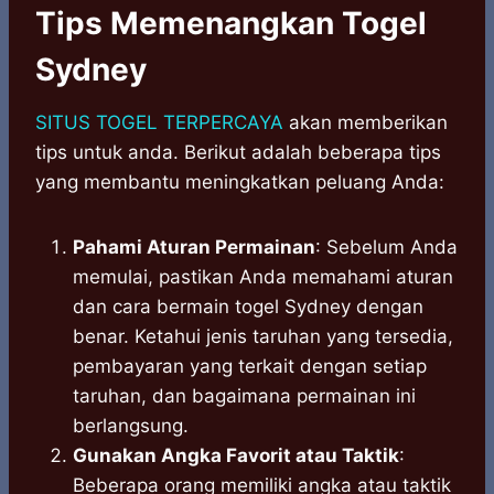
Tips Memenangkan Togel
Sydney
SITUS TOGEL TERPERCAYA
akan memberikan
tips untuk anda. Berikut adalah beberapa tips
yang membantu meningkatkan peluang Anda:
Pahami Aturan Permainan
: Sebelum Anda
memulai, pastikan Anda memahami aturan
dan cara bermain togel Sydney dengan
benar. Ketahui jenis taruhan yang tersedia,
pembayaran yang terkait dengan setiap
taruhan, dan bagaimana permainan ini
berlangsung.
Gunakan Angka Favorit atau Taktik
:
Beberapa orang memiliki angka atau taktik