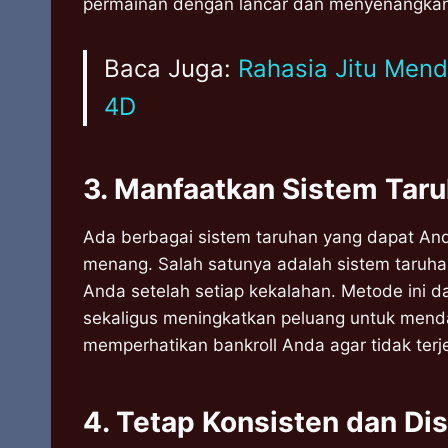
permainan dengan lancar dan menyenangkan
Baca Juga:
Rahasia Jitu Mend
4D
3. Manfaatkan Sistem Taru
Ada berbagai sistem taruhan yang dapat An
menang. Salah satunya adalah sistem taruha
Anda setelah setiap kekalahan. Metode ini
sekaligus meningkatkan peluang untuk mend
memperhatikan bankroll Anda agar tidak terj
4. Tetap Konsisten dan Dis