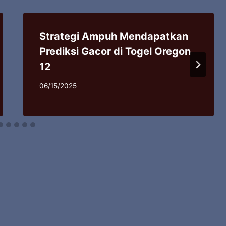
Strategi Ampuh Mendapatkan
Prediksi Gacor di Togel Oregon
12
06/15/2025