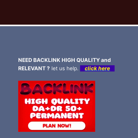
NEED BACKLINK HIGH QUALITY and
RELEVANT ?
let us help.
click here