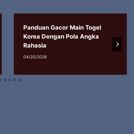
Panduan Gacor Main Togel
Korea Dengan Pola Angka
Rahasia
04/20/2026