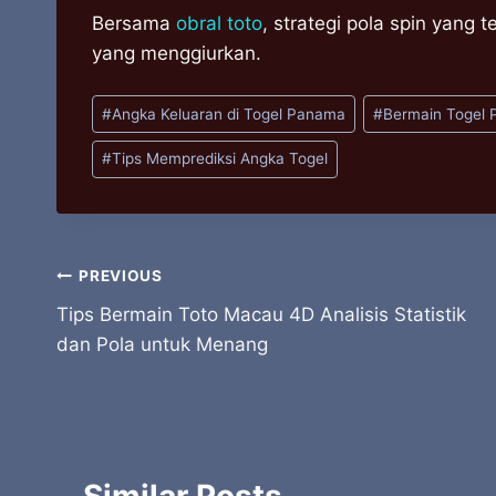
Bersama
obral toto
, strategi pola spin yan
yang menggiurkan.
Post
#
Angka Keluaran di Togel Panama
#
Bermain Togel
Tags:
#
Tips Memprediksi Angka Togel
Post
PREVIOUS
Tips Bermain Toto Macau 4D Analisis Statistik
navigation
dan Pola untuk Menang
Similar Posts