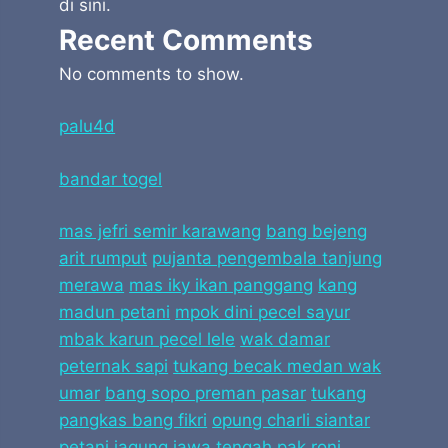
di sini.
Recent Comments
No comments to show.
palu4d
bandar togel
mas jefri semir karawang
bang bejeng
arit rumput
pujanta pengembala tanjung
merawa
mas iky ikan panggang
kang
madun petani
mpok dini pecel sayur
mbak karun pecel lele
wak damar
peternak sapi
tukang becak medan wak
umar
bang sopo preman pasar
tukang
pangkas bang fikri
opung charli siantar
petani jagung jawa tengah
pak roni