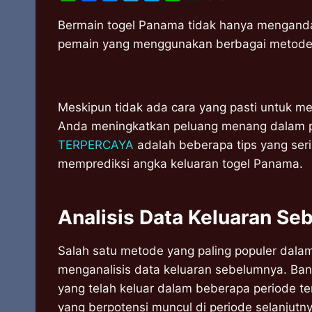
h
a
e
e
k
i
a
c
s
l
y
n
Bermain togel Panama tidak hanya menganda
t
e
s
e
p
e
pemain yang menggunakan berbagai metode
s
b
e
g
e
A
o
n
r
p
o
g
a
p
k
e
m
Meskipun tidak ada cara yang pasti untuk 
r
Anda meningkatkan peluang menang dalam per
TERPERCAYA
adalah beberapa tips yang ser
memprediksi angka keluaran togel Panama.
Analisis Data Keluaran S
Salah satu metode yang paling populer dal
menganalisis data keluaran sebelumnya. B
yang telah keluar dalam beberapa periode t
yang berpotensi muncul di periode selanjutny