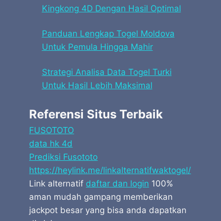
Kingkong 4D Dengan Hasil Optimal
Panduan Lengkap Togel Moldova
Untuk Pemula Hingga Mahir
Strategi Analisa Data Togel Turki
Untuk Hasil Lebih Maksimal
Referensi Situs Terbaik
FUSOTOTO
data hk 4d
Prediksi Fusototo
https://heylink.me/linkalternatifwaktogel/
Link alternatif
daftar dan login
100%
aman mudah gampang memberikan
jackpot besar yang bisa anda dapatkan