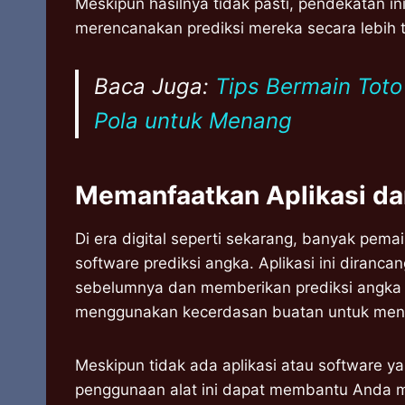
Meskipun hasilnya tidak pasti, pendekatan in
merencanakan prediksi mereka secara lebih t
Baca Juga:
Tips Bermain Toto
Pola untuk Menang
Memanfaatkan Aplikasi da
Di era digital seperti sekarang, banyak pem
software prediksi angka. Aplikasi ini diranca
sebelumnya dan memberikan prediksi angka y
menggunakan kecerdasan buatan untuk mengan
Meskipun tidak ada aplikasi atau software y
penggunaan alat ini dapat membantu Anda 