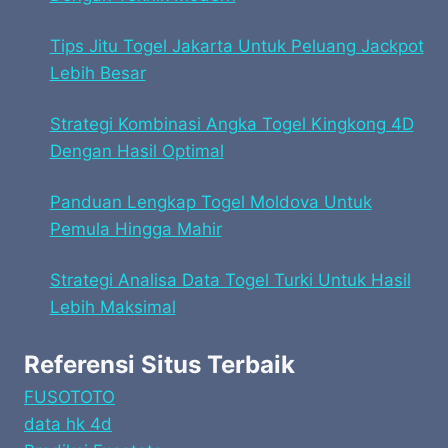
Tips Jitu Togel Jakarta Untuk Peluang Jackpot
Lebih Besar
Strategi Kombinasi Angka Togel Kingkong 4D
Dengan Hasil Optimal
Panduan Lengkap Togel Moldova Untuk
Pemula Hingga Mahir
Strategi Analisa Data Togel Turki Untuk Hasil
Lebih Maksimal
Referensi Situs Terbaik
FUSOTOTO
data hk 4d