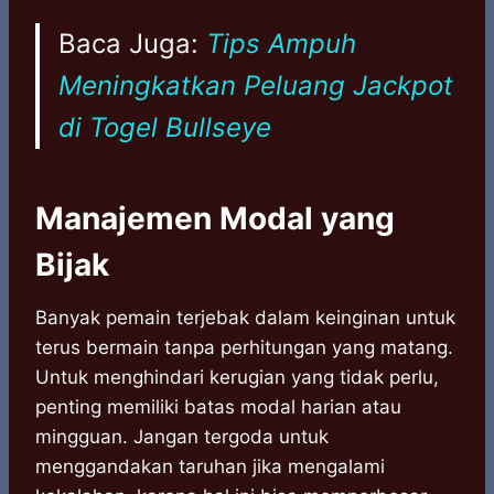
Baca Juga:
Tips Ampuh
Meningkatkan Peluang Jackpot
di Togel Bullseye
Manajemen Modal yang
Bijak
Banyak pemain terjebak dalam keinginan untuk
terus bermain tanpa perhitungan yang matang.
Untuk menghindari kerugian yang tidak perlu,
penting memiliki batas modal harian atau
mingguan. Jangan tergoda untuk
menggandakan taruhan jika mengalami