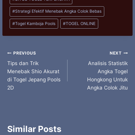
Tags:
#
Strategi Efektif Menebak Angka Colok Bebas
#
Togel Kamboja Pools
#
TOGEL ONLINE
Post
PREVIOUS
NEXT
Tips dan Trik
Analisis Statistik
navigation
Menebak Shio Akurat
Angka Togel
di Togel Jepang Pools
Hongkong Untuk
2D
Angka Colok Jitu
Similar Posts