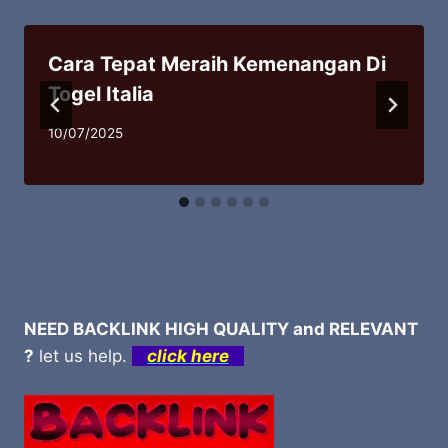
Cara Tepat Meraih Kemenangan Di
Togel Italia
10/07/2025
NEED BACKLINK HIGH QUALITY and RELEVANT
?
let us help.
click here