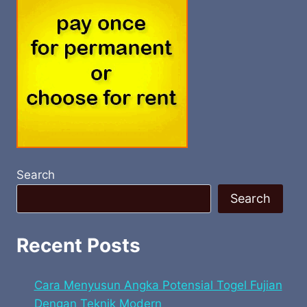
Search
Search
Recent Posts
Cara Menyusun Angka Potensial Togel Fujian
Dengan Teknik Modern