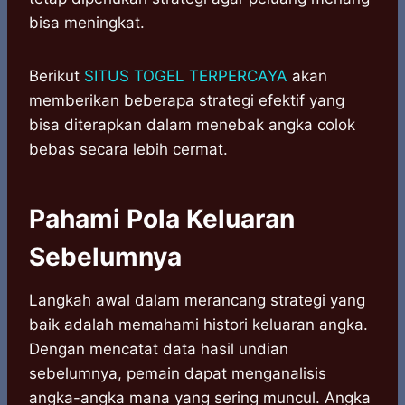
bisa meningkat.
Berikut
SITUS TOGEL TERPERCAYA
akan
memberikan beberapa strategi efektif yang
bisa diterapkan dalam menebak angka colok
bebas secara lebih cermat.
Pahami Pola Keluaran
Sebelumnya
Langkah awal dalam merancang strategi yang
baik adalah memahami histori keluaran angka.
Dengan mencatat data hasil undian
sebelumnya, pemain dapat menganalisis
angka-angka mana yang sering muncul. Angka