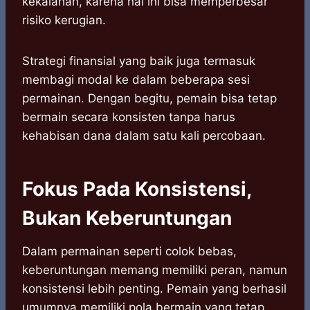
kekalahan, karena hal ini bisa memperbesar
risiko kerugian.
Strategi finansial yang baik juga termasuk
membagi modal ke dalam beberapa sesi
permainan. Dengan begitu, pemain bisa tetap
bermain secara konsisten tanpa harus
kehabisan dana dalam satu kali percobaan.
Fokus Pada Konsistensi,
Bukan Keberuntungan
Dalam permainan seperti colok bebas,
keberuntungan memang memiliki peran, namun
konsistensi lebih penting. Pemain yang berhasil
umumnya memiliki pola bermain yang tetap