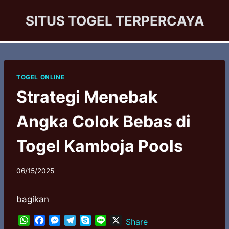
Skip
SITUS TOGEL TERPERCAYA
to
content
TOGEL ONLINE
Strategi Menebak
Angka Colok Bebas di
Togel Kamboja Pools
By
06/15/2025
adminliterary
bagikan
W
F
M
T
S
L
X
Share