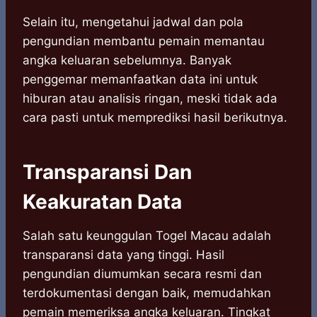
Selain itu, mengetahui jadwal dan pola
pengundian membantu pemain memantau
angka keluaran sebelumnya. Banyak
penggemar memanfaatkan data ini untuk
hiburan atau analisis ringan, meski tidak ada
cara pasti untuk memprediksi hasil berikutnya.
Transparansi Dan
Keakuratan Data
Salah satu keunggulan Togel Macau adalah
transparansi data yang tinggi. Hasil
pengundian diumumkan secara resmi dan
terdokumentasi dengan baik, memudahkan
pemain memeriksa angka keluaran. Tingkat