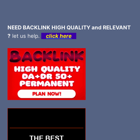
NEED BACKLINK HIGH QUALITY and RELEVANT
?
let us help.
click here