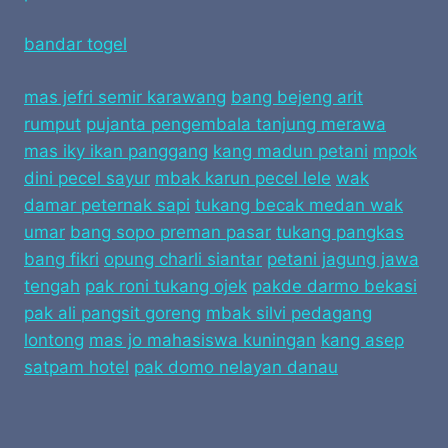
bandar togel
mas jefri semir karawang
bang bejeng arit
rumput
pujanta pengembala tanjung merawa
mas iky ikan panggang
kang madun petani
mpok
dini pecel sayur
mbak karun pecel lele
wak
damar peternak sapi
tukang becak medan wak
umar
bang sopo preman pasar
tukang pangkas
bang fikri
opung charli siantar
petani jagung jawa
tengah
pak roni tukang ojek
pakde darmo bekasi
pak ali pangsit goreng
mbak silvi pedagang
lontong
mas jo mahasiswa kuningan
kang asep
satpam hotel
pak domo nelayan danau