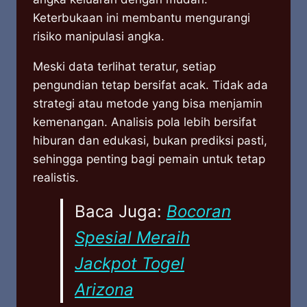
Keterbukaan ini membantu mengurangi
risiko manipulasi angka.
Meski data terlihat teratur, setiap
pengundian tetap bersifat acak. Tidak ada
strategi atau metode yang bisa menjamin
kemenangan. Analisis pola lebih bersifat
hiburan dan edukasi, bukan prediksi pasti,
sehingga penting bagi pemain untuk tetap
realistis.
Baca Juga:
Bocoran
Spesial Meraih
Jackpot Togel
Arizona