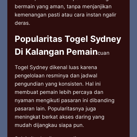
bermain yang aman, tanpa menjanjikan
kemenangan pasti atau cara instan ngalir
deras.
Popularitas Togel Sydney
Di Kalangan Pemain
cuan
Togel Sydney dikenal luas karena
pengelolaan resminya dan jadwal
pengundian yang konsisten. Hal ini
membuat pemain lebih percaya dan
nyaman mengikuti pasaran ini dibanding
pasaran lain. Popularitasnya juga
meningkat berkat akses daring yang
mudah dijangkau siapa pun.