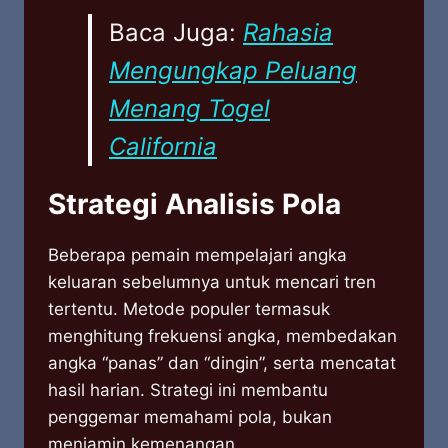
Baca Juga:
Rahasia
Mengungkap Peluang
Menang Togel
California
Strategi Analisis Pola
Beberapa pemain mempelajari angka
keluaran sebelumnya untuk mencari tren
tertentu. Metode populer termasuk
menghitung frekuensi angka, membedakan
angka “panas” dan “dingin”, serta mencatat
hasil harian. Strategi ini membantu
penggemar memahami pola, bukan
menjamin kemenangan.