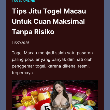
TOGEL ONLINE
NGALIR
DERAS
Tips Jitu Togel Macau
Untuk Cuan Maksimal
Tanpa Risiko
11/27/2025
Togel Macau menjadi salah satu pasaran
paling populer yang banyak diminati oleh
penggemar togel, karena dikenal resmi,
terpercaya.