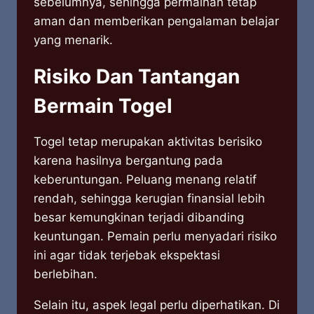
sebelumnya, sehingga permainan tetap
aman dan memberikan pengalaman belajar
yang menarik.
Risiko Dan Tantangan
Bermain Togel
Togel tetap merupakan aktivitas berisiko
karena hasilnya bergantung pada
keberuntungan. Peluang menang relatif
rendah, sehingga kerugian finansial lebih
besar kemungkinan terjadi dibanding
keuntungan. Pemain perlu menyadari risiko
ini agar tidak terjebak ekspektasi
berlebihan.
Selain itu, aspek legal perlu diperhatikan. Di