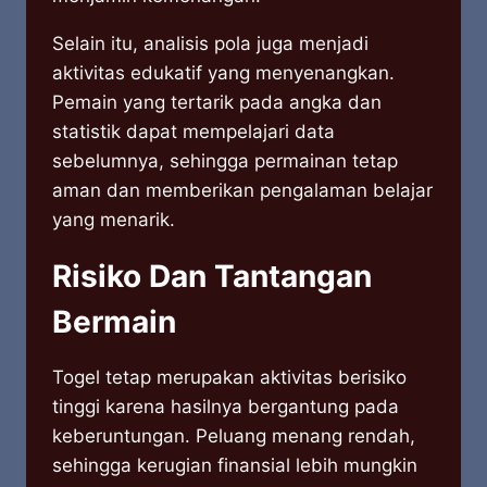
Selain itu, analisis pola juga menjadi
aktivitas edukatif yang menyenangkan.
Pemain yang tertarik pada angka dan
statistik dapat mempelajari data
sebelumnya, sehingga permainan tetap
aman dan memberikan pengalaman belajar
yang menarik.
Risiko Dan Tantangan
Bermain
Togel tetap merupakan aktivitas berisiko
tinggi karena hasilnya bergantung pada
keberuntungan. Peluang menang rendah,
sehingga kerugian finansial lebih mungkin