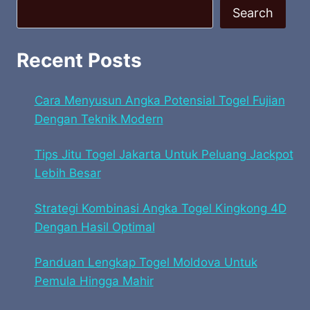
Search
Recent Posts
Cara Menyusun Angka Potensial Togel Fujian
Dengan Teknik Modern
Tips Jitu Togel Jakarta Untuk Peluang Jackpot
Lebih Besar
Strategi Kombinasi Angka Togel Kingkong 4D
Dengan Hasil Optimal
Panduan Lengkap Togel Moldova Untuk
Pemula Hingga Mahir