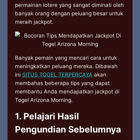
permainan lotere yang sangat diminati oleh
banyak orang dengan peluang besar untuk
meraih jackpot.
Banyak pemain yang mencari cara untuk
meningkatkan peluang mereka. Dibawah
ini
SITUS TOGEL TERPERCAYA
akan
membahas beberapa tips yang dapat
membantu Anda mendapatkan jackpot di
Togel Arizona Morning.
1. Pelajari Hasil
Pengundian Sebelumnya