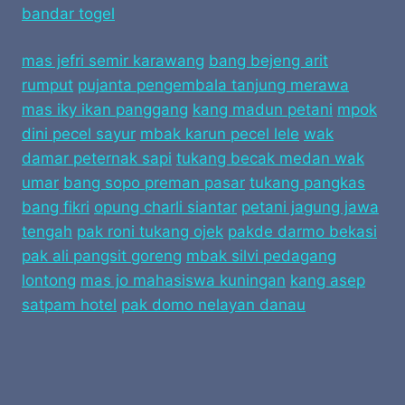
bandar togel
mas jefri semir karawang
bang bejeng arit
rumput
pujanta pengembala tanjung merawa
mas iky ikan panggang
kang madun petani
mpok
dini pecel sayur
mbak karun pecel lele
wak
damar peternak sapi
tukang becak medan wak
umar
bang sopo preman pasar
tukang pangkas
bang fikri
opung charli siantar
petani jagung jawa
tengah
pak roni tukang ojek
pakde darmo bekasi
pak ali pangsit goreng
mbak silvi pedagang
lontong
mas jo mahasiswa kuningan
kang asep
satpam hotel
pak domo nelayan danau