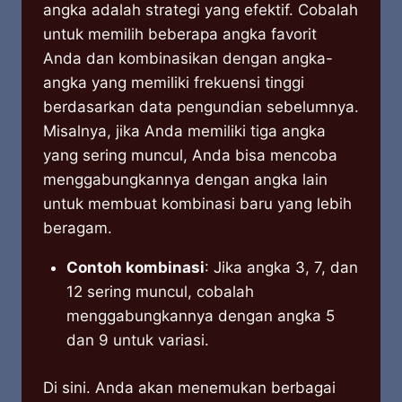
angka adalah strategi yang efektif. Cobalah
untuk memilih beberapa angka favorit
Anda dan kombinasikan dengan angka-
angka yang memiliki frekuensi tinggi
berdasarkan data pengundian sebelumnya.
Misalnya, jika Anda memiliki tiga angka
yang sering muncul, Anda bisa mencoba
menggabungkannya dengan angka lain
untuk membuat kombinasi baru yang lebih
beragam.
Contoh kombinasi
: Jika angka 3, 7, dan
12 sering muncul, cobalah
menggabungkannya dengan angka 5
dan 9 untuk variasi.
Di sini. Anda akan menemukan berbagai