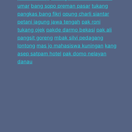
umar
bang sopo preman pasar
tukang
pangkas bang fikri
opung charli siantar
petani jagung jawa tengah
pak roni
tukang ojek
pakde darmo bekasi
pak ali
pangsit goreng
mbak silvi pedagang
lontong
mas jo mahasiswa kuningan
kang
asep satpam hotel
pak domo nelayan
danau