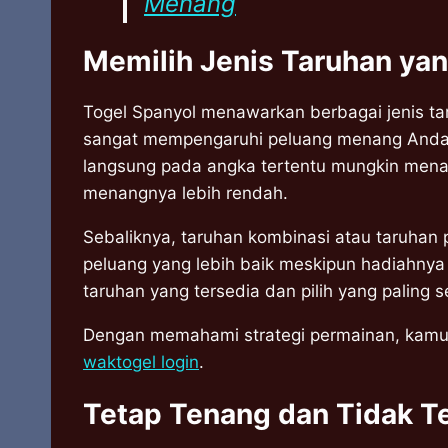
Menang
Memilih Jenis Taruhan ya
Togel Spanyol menawarkan berbagai jenis tar
sangat mempengaruhi peluang menang Anda. 
langsung pada angka tertentu mungkin menaw
menangnya lebih rendah.
Sebaliknya, taruhan kombinasi atau taruhan 
peluang yang lebih baik meskipun hadiahnya 
taruhan yang tersedia dan pilih yang paling
Dengan memahami strategi permainan, kamu
waktogel login
.
Tetap Tenang dan Tidak T