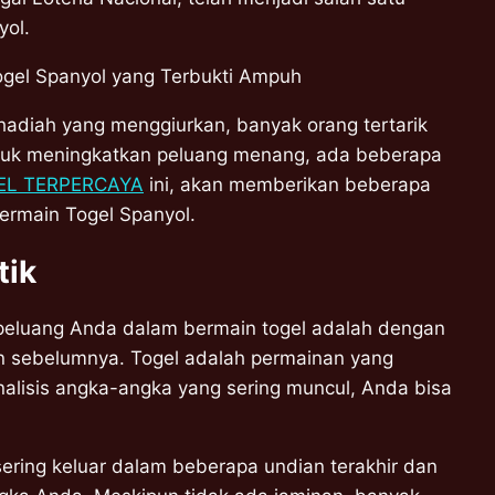
yol.
diah yang menggiurkan, banyak orang tertarik
uk meningkatkan peluang menang, ada beberapa
EL TERPERCAYA
ini, akan memberikan beberapa
bermain Togel Spanyol.
tik
 peluang Anda dalam bermain togel adalah dengan
an sebelumnya. Togel adalah permainan yang
lisis angka-angka yang sering muncul, Anda bisa
ring keluar dalam beberapa undian terakhir dan