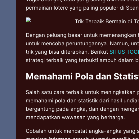
permainan lotere yang paling populer di Span
Dengan peluang besar untuk memenangkan ha
untuk mencoba peruntungannya. Namun, unt
trik yang bisa diterapkan. Berikut
SITUS TOG
strategi terbaik yang terbukti ampuh dalam 
Memahami Pola dan Statis
Salah satu cara terbaik untuk meningkatkan
memahami pola dan statistik dari hasil undi
bergantung pada angka, dan dengan mengana
mendapatkan wawasan yang berharga.
Cobalah untuk mencatat angka-angka yang se