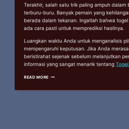
Terakhir, salah satu trik paling ampuh dalam
terburu-buru. Banyak pemain yang kehilanga
berada dalam tekanan. Ingatlah bahwa togel 
ada cara pasti untuk memprediksi hasilnya.
Luangkan waktu Anda untuk menganalisis pil
mempengaruhi keputusan. Jika Anda merasa fr
beristirahat sejenak sebelum melanjutkan per
informasi yang sangat menarik tentang
Togel
TRIK
READ MORE
TERBAIK
BERMAIN
DI
TOGEL
SPANYOL
YANG
TERBUKTI
AMPUH