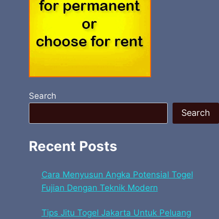
Search
Search
Recent Posts
Cara Menyusun Angka Potensial Togel
Fujian Dengan Teknik Modern
Tips Jitu Togel Jakarta Untuk Peluang