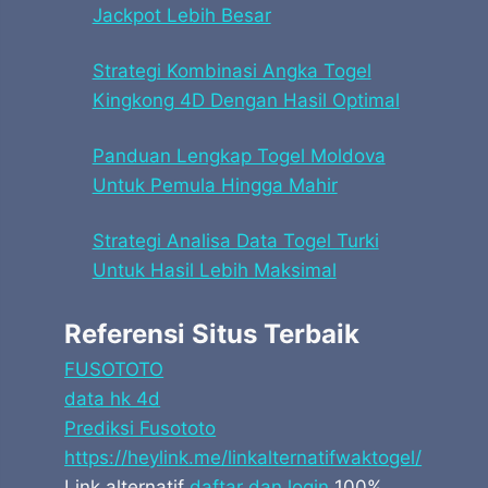
Jackpot Lebih Besar
Strategi Kombinasi Angka Togel
Kingkong 4D Dengan Hasil Optimal
Panduan Lengkap Togel Moldova
Untuk Pemula Hingga Mahir
Strategi Analisa Data Togel Turki
Untuk Hasil Lebih Maksimal
Referensi Situs Terbaik
FUSOTOTO
data hk 4d
Prediksi Fusototo
https://heylink.me/linkalternatifwaktogel/
Link alternatif
daftar dan login
100%