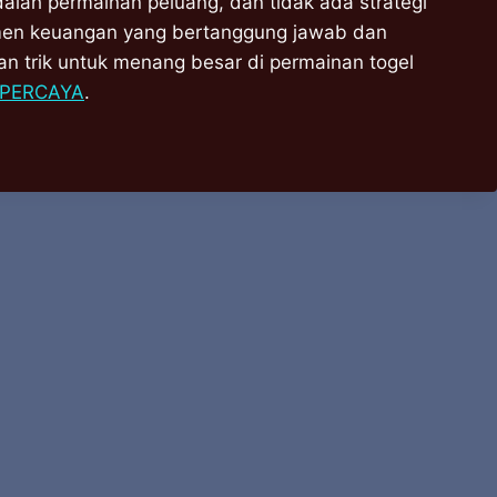
alah permainan peluang, dan tidak ada strategi
en keuangan yang bertanggung jawab dan
n trik untuk menang besar di permainan togel
RPERCAYA
.