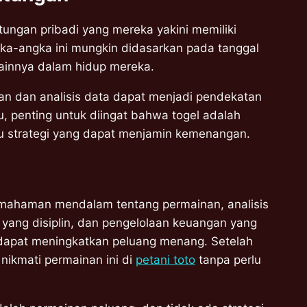
ungan pribadi yang mereka yakini memiliki
-angka ini mungkin didasarkan pada tanggal
s lainnya dalam hidup mereka.
 dan analisis data dapat menjadi pendekatan
, penting untuk diingat bahwa togel adalah
u strategi yang dapat menjamin kemenangan.
ahaman mendalam tentang permainan, analisis
 yang disiplin, dan pengelolaan keuangan yang
 dapat meningkatkan peluang menang. Setelah
nikmati permainan ini di
petani toto
tanpa perlu