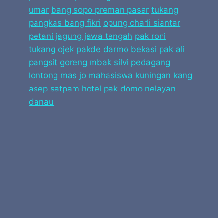
umar
bang sopo preman pasar
tukang
pangkas bang fikri
opung charli siantar
petani jagung jawa tengah
pak roni
tukang ojek
pakde darmo bekasi
pak ali
pangsit goreng
mbak silvi pedagang
lontong
mas jo mahasiswa kuningan
kang
asep satpam hotel
pak domo nelayan
danau