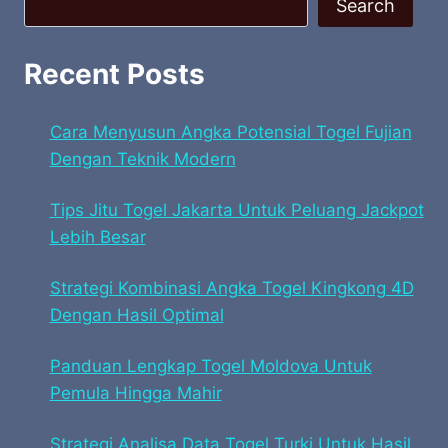
Search
Recent Posts
Cara Menyusun Angka Potensial Togel Fujian
Dengan Teknik Modern
Tips Jitu Togel Jakarta Untuk Peluang Jackpot
Lebih Besar
Strategi Kombinasi Angka Togel Kingkong 4D
Dengan Hasil Optimal
Panduan Lengkap Togel Moldova Untuk
Pemula Hingga Mahir
Strategi Analisa Data Togel Turki Untuk Hasil