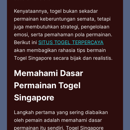
Kenyataannya, togel bukan sekadar
permainan keberuntungan semata, tetapi
juga membutuhkan strategi, pengelolaan
emosi, serta pemahaman pola permainan.
Berikut ini
SITUS TOGEL TERPERCAYA
akan membagikan rahasia tips bermain
Togel Singapore secara bijak dan realistis.
Memahami Dasar
Permainan Togel
Singapore
Langkah pertama yang sering diabaikan
oleh pemain adalah memahami dasar
permainan itu sendiri. Togel Singapore