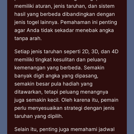
memiliki aturan, jenis taruhan, dan sistem
hasil yang berbeda dibandingkan dengan
jenis togel lainnya. Pemahaman ini penting
agar Anda tidak sekadar menebak angka
tanpa arah.
Setiap jenis taruhan seperti 2D, 3D, dan 4D
memiliki tingkat kesulitan dan peluang
kemenangan yang berbeda. Semakin
banyak digit angka yang dipasang,
semakin besar pula hadiah yang
ditawarkan, tetapi peluang menangnya
juga semakin kecil. Oleh karena itu, pemain
perlu menyesuaikan strategi dengan jenis
taruhan yang dipilih.
Selain itu, penting juga memahami jadwal