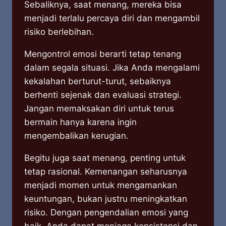
Sebaliknya, saat menang, mereka bisa
menjadi terlalu percaya diri dan mengambil
risiko berlebihan.
Mengontrol emosi berarti tetap tenang
dalam segala situasi. Jika Anda mengalami
kekalahan berturut-turut, sebaiknya
berhenti sejenak dan evaluasi strategi.
Jangan memaksakan diri untuk terus
bermain hanya karena ingin
mengembalikan kerugian.
Begitu juga saat menang, penting untuk
tetap rasional. Kemenangan seharusnya
menjadi momen untuk mengamankan
keuntungan, bukan justru meningkatkan
risiko. Dengan pengendalian emosi yang