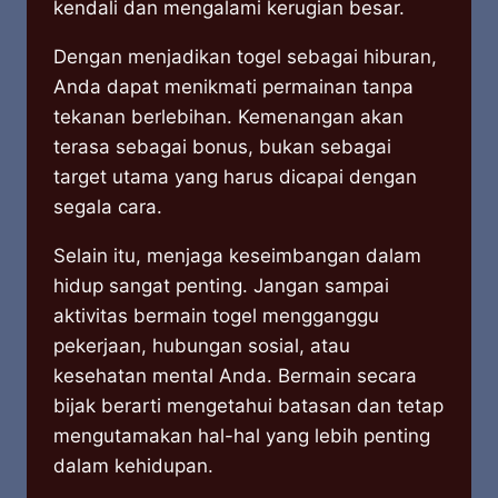
kendali dan mengalami kerugian besar.
Dengan menjadikan togel sebagai hiburan,
Anda dapat menikmati permainan tanpa
tekanan berlebihan. Kemenangan akan
terasa sebagai bonus, bukan sebagai
target utama yang harus dicapai dengan
segala cara.
Selain itu, menjaga keseimbangan dalam
hidup sangat penting. Jangan sampai
aktivitas bermain togel mengganggu
pekerjaan, hubungan sosial, atau
kesehatan mental Anda. Bermain secara
bijak berarti mengetahui batasan dan tetap
mengutamakan hal-hal yang lebih penting
dalam kehidupan.