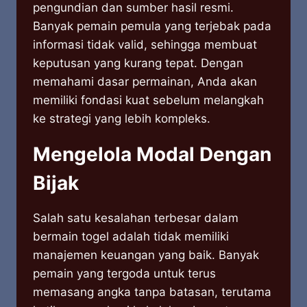
pengundian dan sumber hasil resmi.
Banyak pemain pemula yang terjebak pada
informasi tidak valid, sehingga membuat
keputusan yang kurang tepat. Dengan
memahami dasar permainan, Anda akan
memiliki fondasi kuat sebelum melangkah
ke strategi yang lebih kompleks.
Mengelola Modal Dengan
Bijak
Salah satu kesalahan terbesar dalam
bermain togel adalah tidak memiliki
manajemen keuangan yang baik. Banyak
pemain yang tergoda untuk terus
memasang angka tanpa batasan, terutama