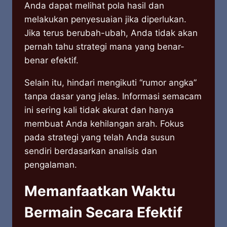
Anda dapat melihat pola hasil dan
melakukan penyesuaian jika diperlukan.
Jika terus berubah-ubah, Anda tidak akan
pernah tahu strategi mana yang benar-
benar efektif.
Selain itu, hindari mengikuti “rumor angka”
tanpa dasar yang jelas. Informasi semacam
ini sering kali tidak akurat dan hanya
membuat Anda kehilangan arah. Fokus
pada strategi yang telah Anda susun
sendiri berdasarkan analisis dan
pengalaman.
Memanfaatkan Waktu
Bermain Secara Efektif