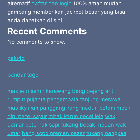
alternatif
daftar dan login
100% aman mudah
gampang memberikan jackpot besar yang bisa
anda dapatkan di sini.
Recent Comments
No comments to show.
palu4d
bandar togel
mas jefri semir karawang
bang bejeng arit
rumput
pujanta pengembala tanjung merawa
mas iky ikan panggang
kang madun petani
mpok
dini pecel sayur
mbak karun pecel lele
wak
damar peternak sapi
tukang becak medan wak
umar
bang sopo preman pasar
tukang pangkas