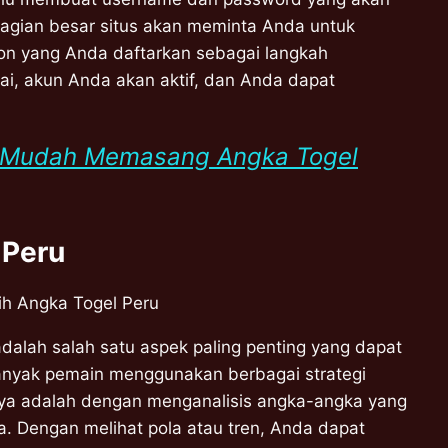
gian besar situs akan meminta Anda untuk
pon yang Anda daftarkan sebagai langkah
ai, akun Anda akan aktif, dan Anda dapat
s Mudah Memasang Angka Togel
 Peru
dalah salah satu aspek paling penting yang dapat
nyak pemain menggunakan berbagai strategi
nya adalah dengan menganalisis angka-angka yang
. Dengan melihat pola atau tren, Anda dapat