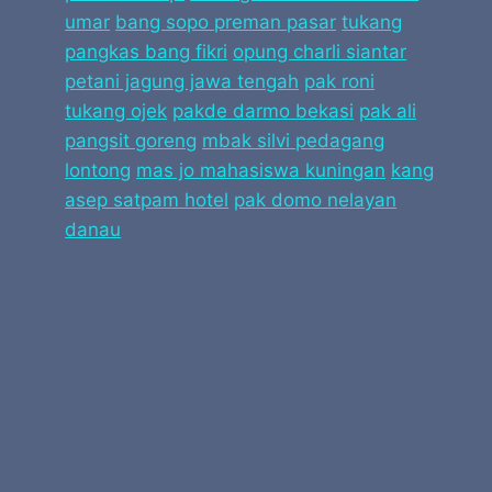
umar
bang sopo preman pasar
tukang
pangkas bang fikri
opung charli siantar
petani jagung jawa tengah
pak roni
tukang ojek
pakde darmo bekasi
pak ali
pangsit goreng
mbak silvi pedagang
lontong
mas jo mahasiswa kuningan
kang
asep satpam hotel
pak domo nelayan
danau