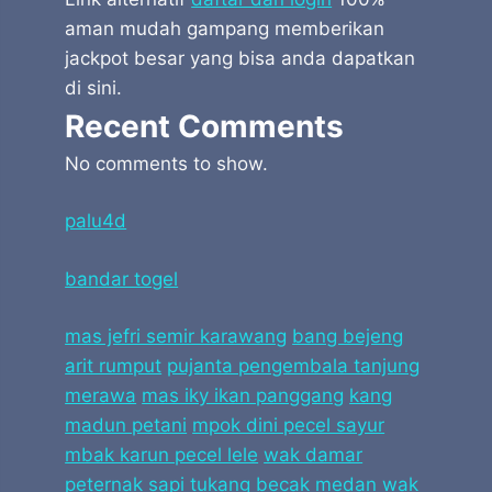
aman mudah gampang memberikan
jackpot besar yang bisa anda dapatkan
di sini.
Recent Comments
No comments to show.
palu4d
bandar togel
mas jefri semir karawang
bang bejeng
arit rumput
pujanta pengembala tanjung
merawa
mas iky ikan panggang
kang
madun petani
mpok dini pecel sayur
mbak karun pecel lele
wak damar
peternak sapi
tukang becak medan wak