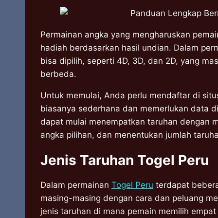
Permainan angka yang mengharuskan pemai
hadiah berdasarkan hasil undian. Dalam perm
bisa dipilih, seperti 4D, 3D, dan 2D, yang 
berbeda.
Untuk memulai, Anda perlu mendaftar di situ
biasanya sederhana dan memerlukan data diri
dapat mulai menempatkan taruhan dengan me
angka pilihan, dan menentukan jumlah taruh
Jenis Taruhan Togel Peru
Dalam permainan
Togel Peru
terdapat beberap
masing-masing dengan cara dan peluang me
jenis taruhan di mana pemain memilih empat 