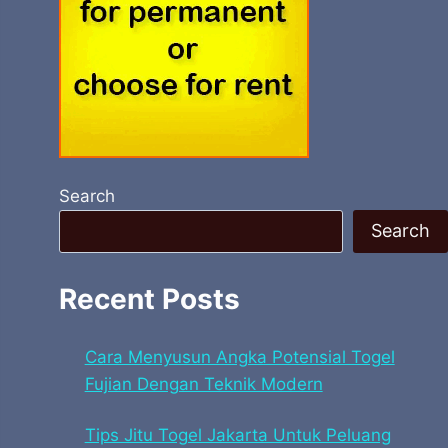
Search
Search
Recent Posts
Cara Menyusun Angka Potensial Togel
Fujian Dengan Teknik Modern
Tips Jitu Togel Jakarta Untuk Peluang