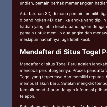
undian, pemain berhak memenangkan hadiah
Ada taruhan 3D, di mana pemain memilih tiga
dibandingkan 4D, dan jika angka yang dipil
hadiah yang lebih kecil dibandingkan dengan
pemain untuk memilih dua angka dan menawa
meskipun hadiahnya juga lebih kecil.
Mendaftar di Situs Togel P
Mendaftar di situs Togel Peru adalah langka
mencoba peruntungannya. Proses pendaftara
Togel yang terpercaya dan memiliki reputas
membuat akun baru. Setelah mengklik tombol
formulir pendaftaran dengan informasi priba
telepon.
Setelah mengisi data tersebut, Anda juga 