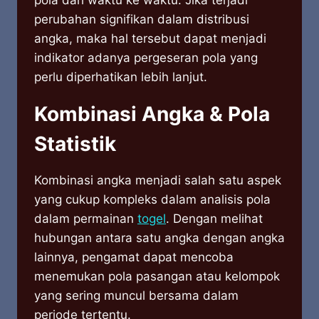
pola dari waktu ke waktu. Jika terjadi
perubahan signifikan dalam distribusi
angka, maka hal tersebut dapat menjadi
indikator adanya pergeseran pola yang
perlu diperhatikan lebih lanjut.
Kombinasi Angka & Pola
Statistik
Kombinasi angka menjadi salah satu aspek
yang cukup kompleks dalam analisis pola
dalam permainan
togel
. Dengan melihat
hubungan antara satu angka dengan angka
lainnya, pengamat dapat mencoba
menemukan pola pasangan atau kelompok
yang sering muncul bersama dalam
periode tertentu.