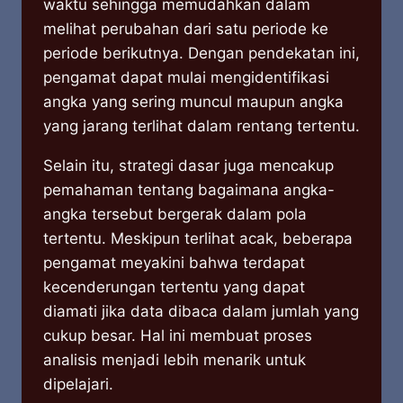
waktu sehingga memudahkan dalam
melihat perubahan dari satu periode ke
periode berikutnya. Dengan pendekatan ini,
pengamat dapat mulai mengidentifikasi
angka yang sering muncul maupun angka
yang jarang terlihat dalam rentang tertentu.
Selain itu, strategi dasar juga mencakup
pemahaman tentang bagaimana angka-
angka tersebut bergerak dalam pola
tertentu. Meskipun terlihat acak, beberapa
pengamat meyakini bahwa terdapat
kecenderungan tertentu yang dapat
diamati jika data dibaca dalam jumlah yang
cukup besar. Hal ini membuat proses
analisis menjadi lebih menarik untuk
dipelajari.