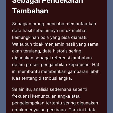
Sebagai Pendekatan
Tambahan
Sebagian orang mencoba memanfaatkan
data hasil sebelumnya untuk melihat
kemungkinan pola yang bisa diamati.
Walaupun tidak menjamin hasil yang sama
akan terulang, data historis sering
digunakan sebagai referensi tambahan
dalam proses pengambilan keputusan. Hal
ini membantu memberikan gambaran lebih
luas tentang distribusi angka.
Selain itu, analisis sederhana seperti
frekuensi kemunculan angka atau
pengelompokan tertentu sering digunakan
untuk menyusun perkiraan. Cara ini tidak