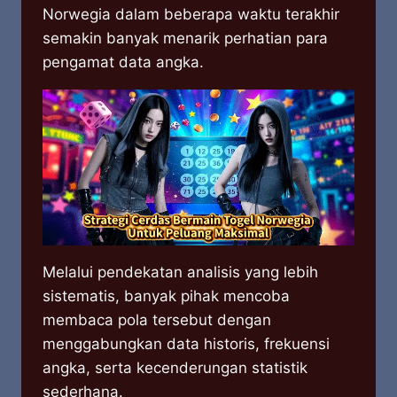
Norwegia dalam beberapa waktu terakhir
semakin banyak menarik perhatian para
pengamat data angka.
Melalui pendekatan analisis yang lebih
sistematis, banyak pihak mencoba
membaca pola tersebut dengan
menggabungkan data historis, frekuensi
angka, serta kecenderungan statistik
sederhana.