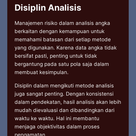
Disiplin Analisis
Manajemen risiko dalam analisis angka
berkaitan dengan kemampuan untuk
memahami batasan dari setiap metode
yang digunakan. Karena data angka tidak
bersifat pasti, penting untuk tidak
bergantung pada satu pola saja dalam
membuat kesimpulan.
Disiplin dalam mengikuti metode analisis
juga sangat penting. Dengan konsistensi
dalam pendekatan, hasil analisis akan lebih
mudah dievaluasi dan dibandingkan dari
waktu ke waktu. Hal ini membantu
menjaga objektivitas dalam proses
pengamatan.