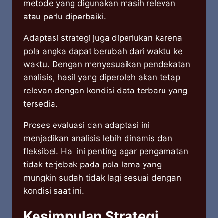
metode yang digunakan masih relevan
atau perlu diperbaiki.
Adaptasi strategi juga diperlukan karena
pola angka dapat berubah dari waktu ke
waktu. Dengan menyesuaikan pendekatan
analisis, hasil yang diperoleh akan tetap
relevan dengan kondisi data terbaru yang
tersedia.
Proses evaluasi dan adaptasi ini
menjadikan analisis lebih dinamis dan
fleksibel. Hal ini penting agar pengamatan
tidak terjebak pada pola lama yang
mungkin sudah tidak lagi sesuai dengan
kondisi saat ini.
Kesimpulan Strategi