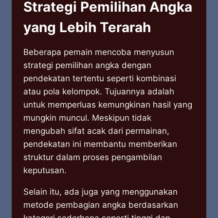
Strategi Pemilihan Angka
yang Lebih Terarah
Beberapa pemain mencoba menyusun
strategi pemilihan angka dengan
pendekatan tertentu seperti kombinasi
atau pola kelompok. Tujuannya adalah
untuk memperluas kemungkinan hasil yang
mungkin muncul. Meskipun tidak
mengubah sifat acak dari permainan,
pendekatan ini membantu memberikan
struktur dalam proses pengambilan
keputusan.
Selain itu, ada juga yang menggunakan
metode pembagian angka berdasarkan
kategori sederhana seperti tinggi dan