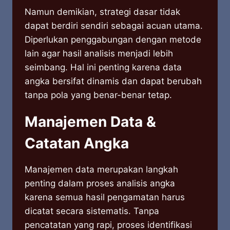
Namun demikian, strategi dasar tidak
dapat berdiri sendiri sebagai acuan utama.
Diperlukan penggabungan dengan metode
lain agar hasil analisis menjadi lebih
seimbang. Hal ini penting karena data
angka bersifat dinamis dan dapat berubah
tanpa pola yang benar-benar tetap.
Manajemen Data &
Catatan Angka
Manajemen data merupakan langkah
penting dalam proses analisis angka
karena semua hasil pengamatan harus
dicatat secara sistematis. Tanpa
pencatatan yang rapi, proses identifikasi