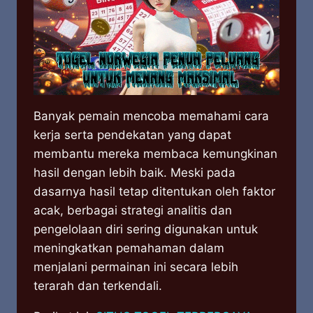
Banyak pemain mencoba memahami cara
kerja serta pendekatan yang dapat
membantu mereka membaca kemungkinan
hasil dengan lebih baik. Meski pada
dasarnya hasil tetap ditentukan oleh faktor
acak, berbagai strategi analitis dan
pengelolaan diri sering digunakan untuk
meningkatkan pemahaman dalam
menjalani permainan ini secara lebih
terarah dan terkendali.