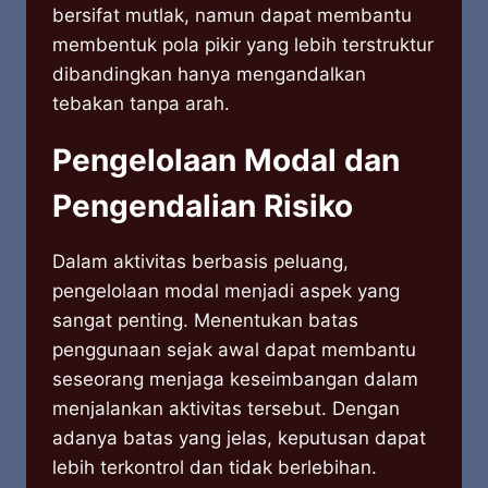
bersifat mutlak, namun dapat membantu
membentuk pola pikir yang lebih terstruktur
dibandingkan hanya mengandalkan
tebakan tanpa arah.
Pengelolaan Modal dan
Pengendalian Risiko
Dalam aktivitas berbasis peluang,
pengelolaan modal menjadi aspek yang
sangat penting. Menentukan batas
penggunaan sejak awal dapat membantu
seseorang menjaga keseimbangan dalam
menjalankan aktivitas tersebut. Dengan
adanya batas yang jelas, keputusan dapat
lebih terkontrol dan tidak berlebihan.