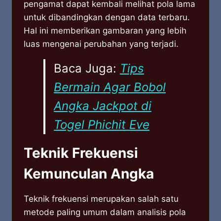
pengamat dapat kembali melihat pola lama
untuk dibandingkan dengan data terbaru.
Hal ini memberikan gambaran yang lebih
luas mengenai perubahan yang terjadi.
Baca Juga:
Tips
Bermain Agar Bobol
Angka Jackpot di
Togel Phichit Eve
Teknik Frekuensi
Kemunculan Angka
Teknik frekuensi merupakan salah satu
metode paling umum dalam analisis pola