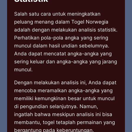
Salah satu cara untuk meningkatkan
peluang menang dalam Togel Norwegia
adalah dengan melakukan analisis statistik.
Perhatikan pola-pola angka yang sering
muncul dalam hasil undian sebelumnya.
Anda dapat mencatat angka-angka yang
sering keluar dan angka-angka yang jarang
muncul.
Dengan melakukan analisis ini, Anda dapat
mencoba meramalkan angka-angka yang
memiliki kemungkinan besar untuk muncul
di pengundian selanjutnya. Namun,
ingatlah bahwa meskipun analisis ini bisa
membantu, togel tetaplah permainan yang
bergantung pada keberuntungan.