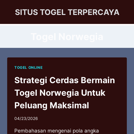
Skip
SITUS TOGEL TERPERCAYA
to
content
Togel Norwegia
TOGEL ONLINE
Strategi Cerdas Bermain
Togel Norwegia Untuk
Peluang Maksimal
04/23/2026
Pembahasan mengenai pola angka