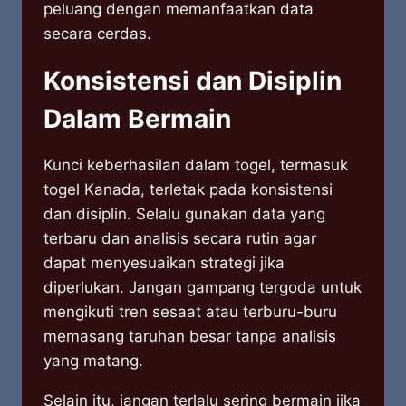
peluang dengan memanfaatkan data
secara cerdas.
Konsistensi dan Disiplin
Dalam Bermain
Kunci keberhasilan dalam togel, termasuk
togel Kanada, terletak pada konsistensi
dan disiplin. Selalu gunakan data yang
terbaru dan analisis secara rutin agar
dapat menyesuaikan strategi jika
diperlukan. Jangan gampang tergoda untuk
mengikuti tren sesaat atau terburu-buru
memasang taruhan besar tanpa analisis
yang matang.
Selain itu, jangan terlalu sering bermain jika