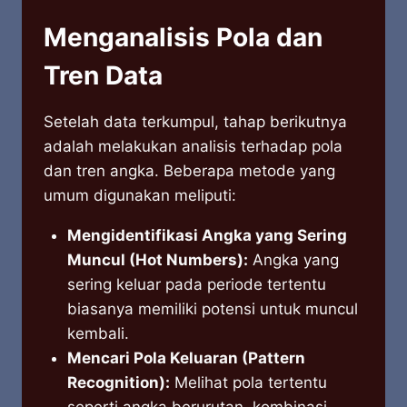
Menganalisis Pola dan
Tren Data
Setelah data terkumpul, tahap berikutnya
adalah melakukan analisis terhadap pola
dan tren angka. Beberapa metode yang
umum digunakan meliputi:
Mengidentifikasi Angka yang Sering
Muncul (Hot Numbers):
Angka yang
sering keluar pada periode tertentu
biasanya memiliki potensi untuk muncul
kembali.
Mencari Pola Keluaran (Pattern
Recognition):
Melihat pola tertentu