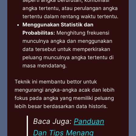
seperti angka berurutan, kombinasi
angka tertentu, atau perulangan angka
tertentu dalam rentang waktu tertentu.
Menggunakan Statistik dan
Probabilitas:
Menghitung frekuensi
munculnya angka dan menggunakan
data tersebut untuk memperkirakan
peluang munculnya angka tertentu di
masa mendatang.
Teknik ini membantu bettor untuk
mengurangi angka-angka acak dan lebih
fokus pada angka yang memiliki peluang
lebih besar berdasarkan data historis.
Baca Juga:
Panduan
Dan Tips Menang