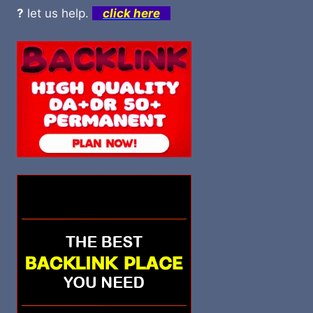
UNTUK
?
let us help.
click here
MENANG