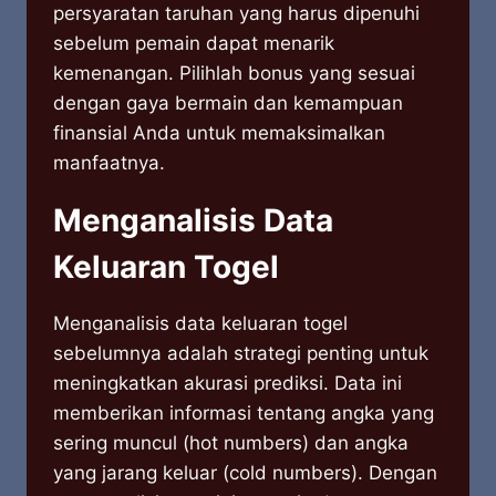
persyaratan taruhan yang harus dipenuhi
sebelum pemain dapat menarik
kemenangan. Pilihlah bonus yang sesuai
dengan gaya bermain dan kemampuan
finansial Anda untuk memaksimalkan
manfaatnya.
Menganalisis Data
Keluaran Togel
Menganalisis data keluaran togel
sebelumnya adalah strategi penting untuk
meningkatkan akurasi prediksi. Data ini
memberikan informasi tentang angka yang
sering muncul (hot numbers) dan angka
yang jarang keluar (cold numbers). Dengan