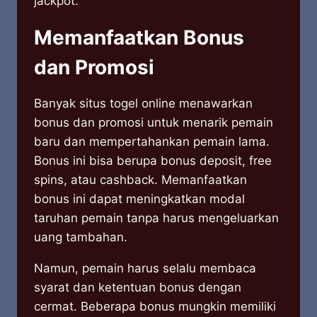
jackpot.
Memanfaatkan Bonus
dan Promosi
Banyak situs togel online menawarkan
bonus dan promosi untuk menarik pemain
baru dan mempertahankan pemain lama.
Bonus ini bisa berupa bonus deposit, free
spins, atau cashback. Memanfaatkan
bonus ini dapat meningkatkan modal
taruhan pemain tanpa harus mengeluarkan
uang tambahan.
Namun, pemain harus selalu membaca
syarat dan ketentuan bonus dengan
cermat. Beberapa bonus mungkin memiliki