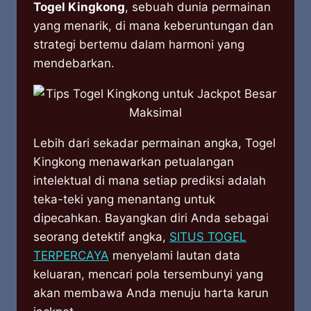
Togel Kingkong
, sebuah dunia permainan
yang menarik, di mana keberuntungan dan
strategi bertemu dalam harmoni yang
mendebarkan.
Lebih dari sekadar permainan angka, Togel
Kingkong menawarkan petualangan
intelektual di mana setiap prediksi adalah
teka-teki yang menantang untuk
dipecahkan. Bayangkan diri Anda sebagai
seorang detektif angka,
SITUS TOGEL
TERPERCAYA
menyelami lautan data
keluaran, mencari pola tersembunyi yang
akan membawa Anda menuju harta karun