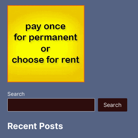
Search
Search
Recent Posts