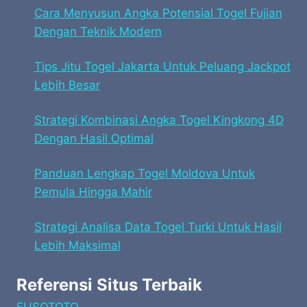
Cara Menyusun Angka Potensial Togel Fujian
Dengan Teknik Modern
Tips Jitu Togel Jakarta Untuk Peluang Jackpot
Lebih Besar
Strategi Kombinasi Angka Togel Kingkong 4D
Dengan Hasil Optimal
Panduan Lengkap Togel Moldova Untuk
Pemula Hingga Mahir
Strategi Analisa Data Togel Turki Untuk Hasil
Lebih Maksimal
Referensi Situs Terbaik