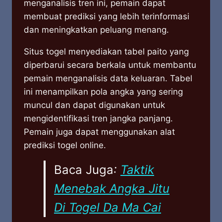
menganalisis tren ini, pemain dapat
membuat prediksi yang lebih terinformasi
dan meningkatkan peluang menang.
Situs togel menyediakan tabel paito yang
diperbarui secara berkala untuk membantu
pemain menganalisis data keluaran. Tabel
ini menampilkan pola angka yang sering
muncul dan dapat digunakan untuk
mengidentifikasi tren jangka panjang.
Pemain juga dapat menggunakan alat
prediksi togel online.
Baca Juga
:
Taktik
Menebak Angka Jitu
Di Togel Da Ma Cai