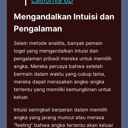
California 6D
Mengandalkan Intuisi dan
Pengalaman
Selain metode analitis, banyak pemain
togel yang mengandalkan intuisi dan
pengalaman pribadi mereka untuk memilih
angka. Mereka percaya bahwa setelah
bermain dalam waktu yang cukup lama,
mereka dapat merasakan angka-angka
tertentu yang memiliki kemungkinan untuk
keluar.
Intuisi seringkali berperan dalam memilih
angka yang jarang muncul atau merasa
“feeling” bahwa angka tertentu akan keluar