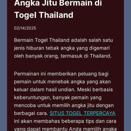
Angka Jitu Bermain di
Togel Thailand
02/14/2025
Bermain Togel Thailand adalah salah satu
jenis hiburan tebak angka yang digemari
oleh banyak orang, termasuk di Thailand.
Permainan ini memberikan peluang bagi
pemain untuk menebak angka yang akan
keluar dalam hasil undian. Meski berbasis
keberuntungan, banyak pemain yang
mencoba untuk memilih angka jitu dengan
berbagai cara.
SITUS TOGEL TERPERCAYA
ini akan membahas beberapa tips dan cara
yang dapat membantu Anda memilih angka