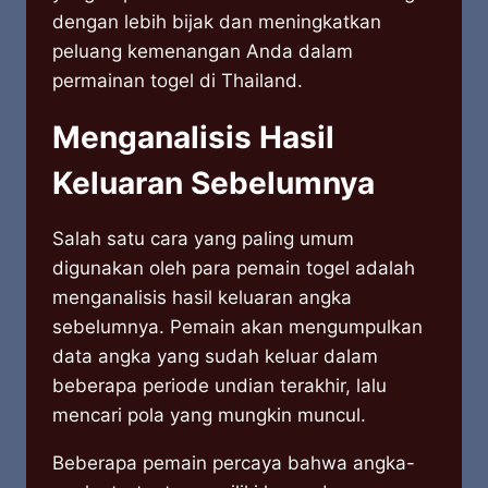
dengan lebih bijak dan meningkatkan
peluang kemenangan Anda dalam
permainan togel di Thailand.
Menganalisis Hasil
Keluaran Sebelumnya
Salah satu cara yang paling umum
digunakan oleh para pemain togel adalah
menganalisis hasil keluaran angka
sebelumnya. Pemain akan mengumpulkan
data angka yang sudah keluar dalam
beberapa periode undian terakhir, lalu
mencari pola yang mungkin muncul.
Beberapa pemain percaya bahwa angka-