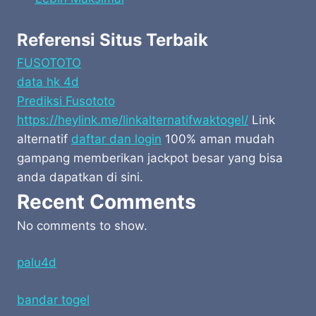
Referensi Situs Terbaik
FUSOTOTO
data hk 4d
Prediksi Fusototo
https://heylink.me/linkalternatifwaktogel/
Link
alternatif
daftar dan login
100% aman mudah
gampang memberikan jackpot besar yang bisa
anda dapatkan di sini.
Recent Comments
No comments to show.
palu4d
bandar togel