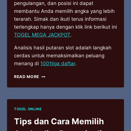
pengulangan, dan posisi ini dapat
membantu Anda memilih angka yang lebih
terarah. Simak dan ikuti terus informasi
terlengkap hanya dengan klik link berikut ini
TOGEL MEGA JACKPOT
.
Analisis hasil putaran slot adalah langkah
cerdas untuk memaksimalkan peluang
menang di
1001liga daftar
.
TIPS
READ MORE
MEMILIH
ANGKA
JITU
TOGEL
TAIWAN
TOGEL ONLINE
MENGGUNAKAN
RUMUS
Tips dan Cara Memilih