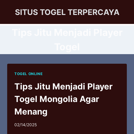
Skip
SITUS TOGEL TERPERCAYA
to
content
Tips Jitu Menjadi Player
Togel
TOGEL ONLINE
Tips Jitu Menjadi Player
Togel Mongolia Agar
Menang
02/14/2025