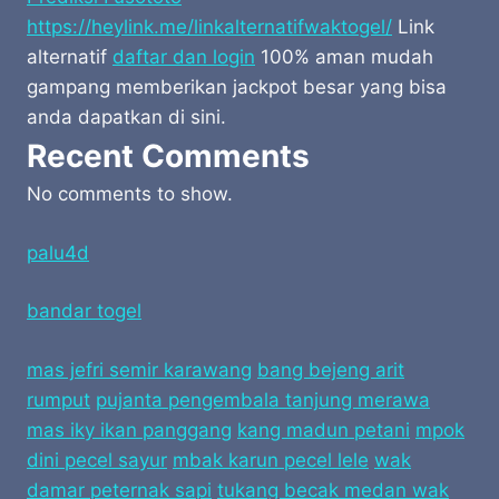
https://heylink.me/linkalternatifwaktogel/
Link
alternatif
daftar dan login
100% aman mudah
gampang memberikan jackpot besar yang bisa
anda dapatkan di sini.
Recent Comments
No comments to show.
palu4d
bandar togel
mas jefri semir karawang
bang bejeng arit
rumput
pujanta pengembala tanjung merawa
mas iky ikan panggang
kang madun petani
mpok
dini pecel sayur
mbak karun pecel lele
wak
damar peternak sapi
tukang becak medan wak