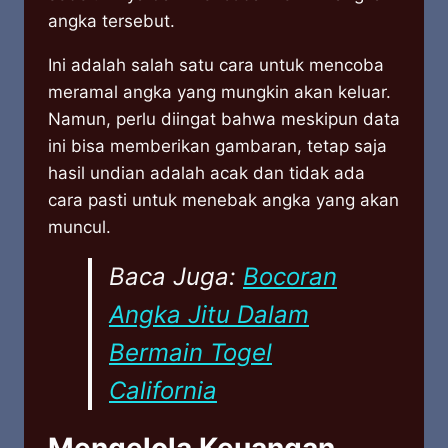
angka tersebut.
Ini adalah salah satu cara untuk mencoba
meramal angka yang mungkin akan keluar.
Namun, perlu diingat bahwa meskipun data
ini bisa memberikan gambaran, tetap saja
hasil undian adalah acak dan tidak ada
cara pasti untuk menebak angka yang akan
muncul.
Baca Juga:
Bocoran
Angka Jitu Dalam
Bermain Togel
California