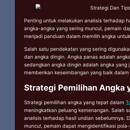
Penting untuk melakukan analisis terhadap 
angka-angka yang sering muncul, pemain dapa
menjadi panduan dalam memilih angka untuk
Salah satu pendekatan yang sering digunaka
dan angka dingin. Angka panas adalah angka 
sedangkan angka dingin adalah angka yang
memberikan keseimbangan yang baik dalam s
Strategi Pemilihan Angka 
Strategi pemilihan angka yang tepat dalam
T
meningkatkan peluang kemenangan. Salah sa
analisis terhadap hasil undian sebelumnya.
muncul, pemain dapat mengidentifikasi pola-