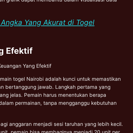
Angka Yang Akurat di Togel
 Efektif
ain togel Nairobi adalah kunci untuk memastikan
n bertanggung jawab. Langkah pertama yang
yang jelas. Pemain harus menentukan berapa
n dalam permainan, tanpa mengganggu kebutuhan
agi anggaran menjadi sesi taruhan yang lebih kecil.
unit, pemain bisa membaginya menjadi 20 unit per