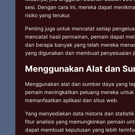
sesi. Dengan cara ini, mereka dapat menikm
risiko yang terukur.
Penting juga untuk mencatat setiap pengelu
mencatat hasil permainan, pemain dapat me
dan berapa banyak yang telah mereka menan
yang digunakan dan membuat penyesuaian ji
Menggunakan Alat dan Su
Menggunakan alat dan sumber daya yang tep
pemain meningkatkan peluang mereka untuk
memanfaatkan aplikasi dan situs web.
Yang menyediakan data historis dan statistik 
fitur analisis yang memungkinkan pemain unt
dapat membuat keputusan yang lebih terinfo