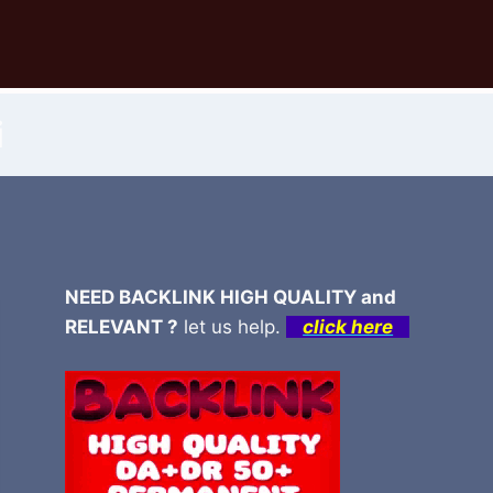
i
NEED BACKLINK HIGH QUALITY and
RELEVANT ?
let us help.
click here