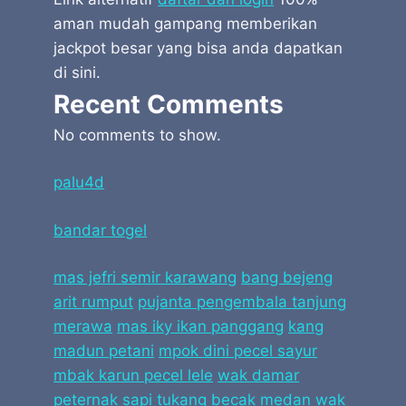
aman mudah gampang memberikan
jackpot besar yang bisa anda dapatkan
di sini.
Recent Comments
No comments to show.
palu4d
bandar togel
mas jefri semir karawang
bang bejeng
arit rumput
pujanta pengembala tanjung
merawa
mas iky ikan panggang
kang
madun petani
mpok dini pecel sayur
mbak karun pecel lele
wak damar
peternak sapi
tukang becak medan wak