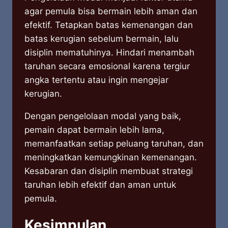
agar pemula bisa bermain lebih aman dan
efektif. Tetapkan batas kemenangan dan
batas kerugian sebelum bermain, lalu
disiplin mematuhinya. Hindari menambah
taruhan secara emosional karena tergiur
angka tertentu atau ingin mengejar
kerugian.
Dengan pengelolaan modal yang baik,
pemain dapat bermain lebih lama,
memanfaatkan setiap peluang taruhan, dan
meningkatkan kemungkinan kemenangan.
Kesabaran dan disiplin membuat strategi
taruhan lebih efektif dan aman untuk
pemula.
Kesimpulan