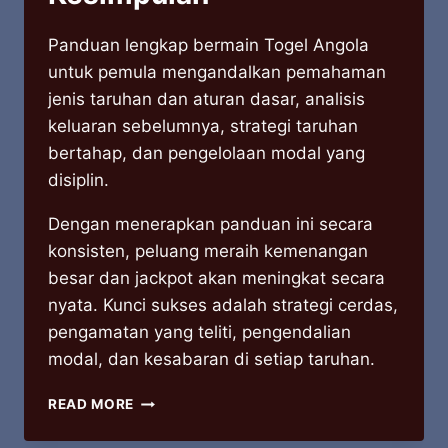
Panduan lengkap bermain Togel Angola
untuk pemula mengandalkan pemahaman
jenis taruhan dan aturan dasar, analisis
keluaran sebelumnya, strategi taruhan
bertahap, dan pengelolaan modal yang
disiplin.
Dengan menerapkan panduan ini secara
konsisten, peluang meraih kemenangan
besar dan jackpot akan meningkat secara
nyata. Kunci sukses adalah strategi cerdas,
pengamatan yang teliti, pengendalian
modal, dan kesabaran di setiap taruhan.
PANDUAN
READ MORE
LENGKAP
BERMAIN