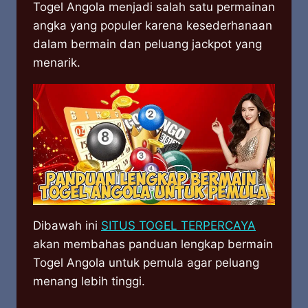
Togel Angola menjadi salah satu permainan
angka yang populer karena kesederhanaan
dalam bermain dan peluang jackpot yang
menarik.
Dibawah ini
SITUS TOGEL TERPERCAYA
akan membahas panduan lengkap bermain
Togel Angola untuk pemula agar peluang
menang lebih tinggi.