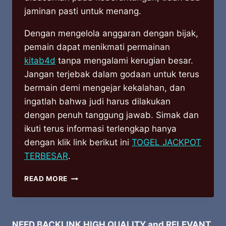
jaminan pasti untuk menang.
Dengan mengelola anggaran dengan bijak,
pemain dapat menikmati permainan
kitab4d
tanpa mengalami kerugian besar.
Jangan terjebak dalam godaan untuk terus
bermain demi mengejar kekalahan, dan
ingatlah bahwa judi harus dilakukan
dengan penuh tanggung jawab. Simak dan
ikuti terus informasi terlengkap hanya
dengan klik link berikut ini
TOGEL JACKPOT
TERBESAR
.
TIPS
READ MORE
BERMAIN
TOTO
MACAU
4D
NEED BACKLINK HIGH QUALITY and RELEVANT