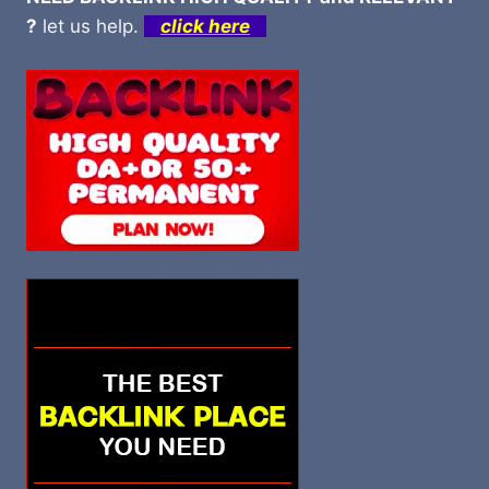
ANALISIS
?
let us help.
click here
STATISTIK
DAN
POLA
UNTUK
MENANG