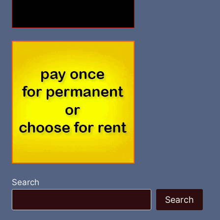
Search
Search