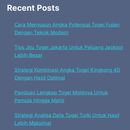
Recent Posts
Cara Menyusun Angka Potensial Togel Fujian
Dengan Teknik Modern
Tips Jitu Togel Jakarta Untuk Peluang Jackpot
Lebih Besar
Strategi Kombinasi Angka Togel Kingkong 4D
Dengan Hasil Optimal
Panduan Lengkap Togel Moldova Untuk
Pemula Hingga Mahir
Strategi Analisa Data Togel Turki Untuk Hasil
Lebih Maksimal