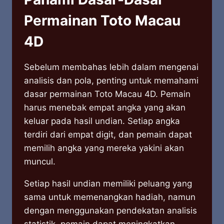
Permainan Toto Macau
4D
Sebelum membahas lebih dalam mengenai
analisis dan pola, penting untuk memahami
dasar permainan Toto Macau 4D. Pemain
harus menebak empat angka yang akan
keluar pada hasil undian. Setiap angka
terdiri dari empat digit, dan pemain dapat
memilih angka yang mereka yakini akan
muncul.
Setiap hasil undian memiliki peluang yang
sama untuk memenangkan hadiah, namun
dengan menggunakan pendekatan analisis