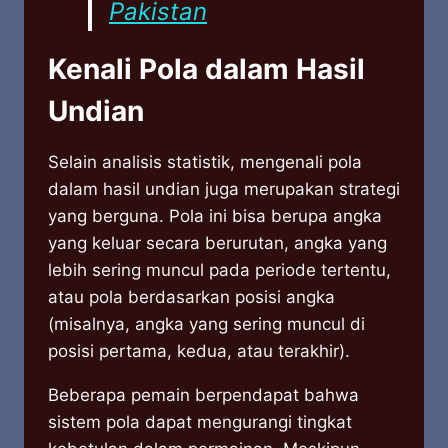
Pakistan
Kenali Pola dalam Hasil
Undian
Selain analisis statistik, mengenali pola
dalam hasil undian juga merupakan strategi
yang berguna. Pola ini bisa berupa angka
yang keluar secara berurutan, angka yang
lebih sering muncul pada periode tertentu,
atau pola berdasarkan posisi angka
(misalnya, angka yang sering muncul di
posisi pertama, kedua, atau terakhir).
Beberapa pemain berpendapat bahwa
sistem pola dapat mengurangi tingkat