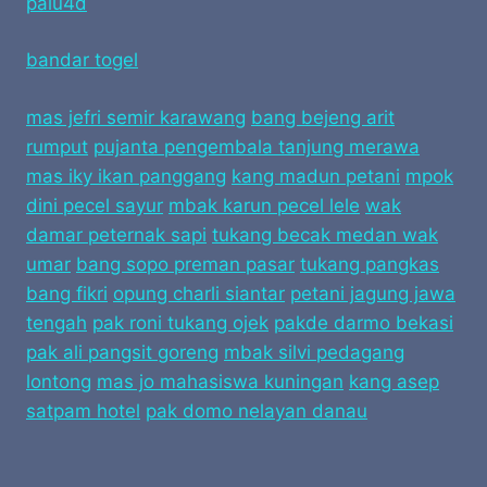
palu4d
bandar togel
mas jefri semir karawang
bang bejeng arit
rumput
pujanta pengembala tanjung merawa
mas iky ikan panggang
kang madun petani
mpok
dini pecel sayur
mbak karun pecel lele
wak
damar peternak sapi
tukang becak medan wak
umar
bang sopo preman pasar
tukang pangkas
bang fikri
opung charli siantar
petani jagung jawa
tengah
pak roni tukang ojek
pakde darmo bekasi
pak ali pangsit goreng
mbak silvi pedagang
lontong
mas jo mahasiswa kuningan
kang asep
satpam hotel
pak domo nelayan danau