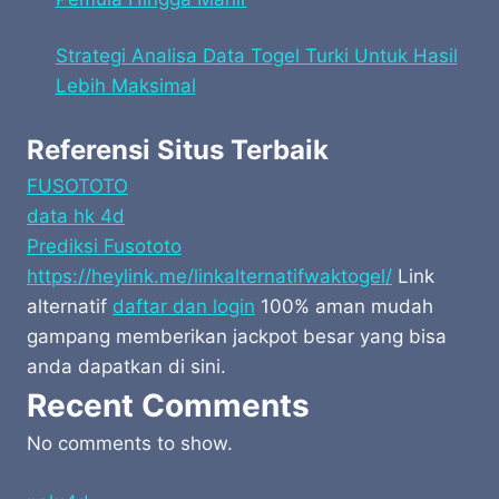
Strategi Analisa Data Togel Turki Untuk Hasil
Lebih Maksimal
Referensi Situs Terbaik
FUSOTOTO
data hk 4d
Prediksi Fusototo
https://heylink.me/linkalternatifwaktogel/
Link
alternatif
daftar dan login
100% aman mudah
gampang memberikan jackpot besar yang bisa
anda dapatkan di sini.
Recent Comments
No comments to show.