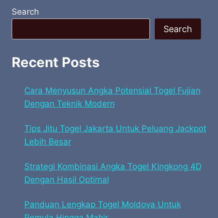
Search
Search
Recent Posts
Cara Menyusun Angka Potensial Togel Fujian
Dengan Teknik Modern
Tips Jitu Togel Jakarta Untuk Peluang Jackpot
Lebih Besar
Strategi Kombinasi Angka Togel Kingkong 4D
Dengan Hasil Optimal
Panduan Lengkap Togel Moldova Untuk
Pemula Hingga Mahir