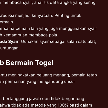
in membaca syair, analisis data angka yang sering
prediksi menjadi kenyataan. Penting untuk
ermain.
 bersama pemain lain yang juga menggunakan syair
h kemampuan membaca pola.
da Syair
: Gunakan syair sebagai salah satu alat,
runtungan.
b Bermain Togel
bantu meningkatkan peluang menang, pemain tetap
alah permainan yang mengandung unsur
ara bertanggung jawab dan tidak bergantung
ahwa tidak ada metode yang 100% pasti dalam