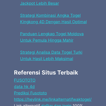
Jackpot Lebih Besar
Strategi Kombinasi Angka Togel
Kingkong 4D Dengan Hasil Optimal
Panduan Lengkap Togel Moldova
Untuk Pemula Hingga Mahir
Strategi Analisa Data Togel Turki
Untuk Hasil Lebih Maksimal
Referensi Situs Terbaik
FUSOTOTO
data hk 4d
Prediksi Fusototo
https://heylink.me/linkalternatifwaktogel/
Link alternatif
daftar dan login
100%