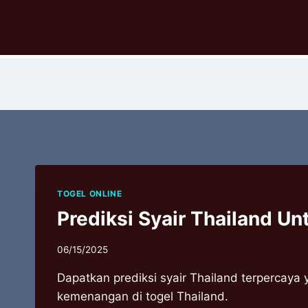
Skip
to
content
TOGEL ONLINE
Prediksi Syair Thailand U
06/15/2025
Dapatkan prediksi syair Thailand terperca
kemenangan di togel Thailand.