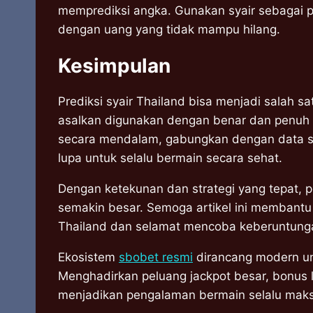
memprediksi angka. Gunakan syair sebagai
dengan uang yang tidak mampu hilang.
Kesimpulan
Prediksi syair Thailand bisa menjadi salah s
asalkan digunakan dengan benar dan penuh t
secara mendalam, gabungkan dengan data sta
lupa untuk selalu bermain secara sehat.
Dengan ketekunan dan strategi yang tepat, 
semakin besar. Semoga artikel ini membantu
Thailand dan selamat mencoba keberuntung
Ekosistem
sbobet resmi
dirancang modern un
Menghadirkan peluang jackpot besar, bonus l
menjadikan pengalaman bermain selalu mak