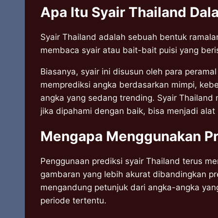
Apa Itu Syair Thailand Da
Syair Thailand adalah sebuah bentuk ramalan 
membaca syair atau bait-bait puisi yang beri
Biasanya, syair ini disusun oleh para perama
memprediksi angka berdasarkan mimpi, keb
angka yang sedang trending. Syair Thailand m
jika dipahami dengan baik, bisa menjadi alat
Mengapa Menggunakan Pred
Penggunaan prediksi syair Thailand terus 
gambaran yang lebih akurat dibandingkan pre
mengandung petunjuk dari angka-angka yang 
periode tertentu.