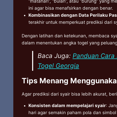
“matahari”, “bulan”, atau “burung” yang 
ini agar bisa menafsirkan dengan benar.
Kombinasikan dengan Data Perilaku Pas
terakhir untuk memperkuat prediksi dari sy
Dengan latihan dan ketekunan, membaca syair
dalam menentukan angka togel yang peluang 
Baca Juga:
Panduan Cara 
Togel Georgia
Tips Menang Menggunakan 
Agar prediksi dari syair bisa lebih akurat, be
Konsisten dalam mempelajari syair
: Jan
hari agar semakin paham pola dan simbol 