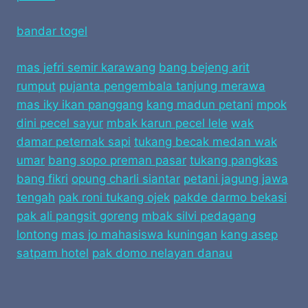
bandar togel
mas jefri semir karawang
bang bejeng arit
rumput
pujanta pengembala tanjung merawa
mas iky ikan panggang
kang madun petani
mpok
dini pecel sayur
mbak karun pecel lele
wak
damar peternak sapi
tukang becak medan wak
umar
bang sopo preman pasar
tukang pangkas
bang fikri
opung charli siantar
petani jagung jawa
tengah
pak roni tukang ojek
pakde darmo bekasi
pak ali pangsit goreng
mbak silvi pedagang
lontong
mas jo mahasiswa kuningan
kang asep
satpam hotel
pak domo nelayan danau