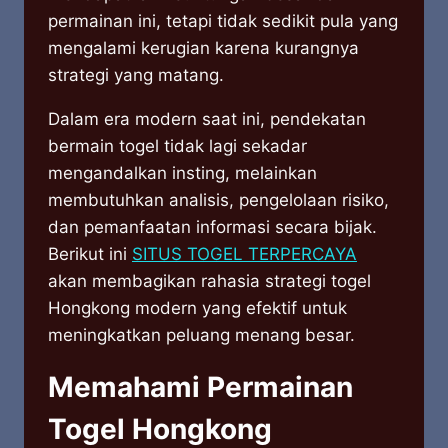
permainan ini, tetapi tidak sedikit pula yang
mengalami kerugian karena kurangnya
strategi yang matang.
Dalam era modern saat ini, pendekatan
bermain togel tidak lagi sekadar
mengandalkan insting, melainkan
membutuhkan analisis, pengelolaan risiko,
dan pemanfaatan informasi secara bijak.
Berikut ini
SITUS TOGEL TERPERCAYA
akan membagikan rahasia strategi togel
Hongkong modern yang efektif untuk
meningkatkan peluang menang besar.
Memahami Permainan
Togel Hongkong