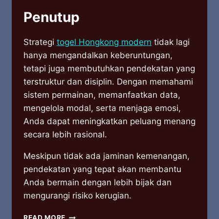
Penutup
Strategi
togel Hongkong modern
tidak lagi
hanya mengandalkan keberuntungan,
tetapi juga membutuhkan pendekatan yang
terstruktur dan disiplin. Dengan memahami
sistem permainan, memanfaatkan data,
mengelola modal, serta menjaga emosi,
Anda dapat meningkatkan peluang menang
secara lebih rasional.
Meskipun tidak ada jaminan kemenangan,
pendekatan yang tepat akan membantu
Anda bermain dengan lebih bijak dan
mengurangi risiko kerugian.
STRATEGI
READ MORE