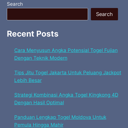
Search
Search
Recent Posts
Cara Menyusun Angka Potensial Togel Fujian
Dengan Teknik Modern
Tips Jitu Togel Jakarta Untuk Peluang Jackpot
Lebih Besar
Strategi Kombinasi Angka Togel Kingkong 4D
Dengan Hasil Optimal
Panduan Lengkap Togel Moldova Untuk
Pemula Hingga Mahir