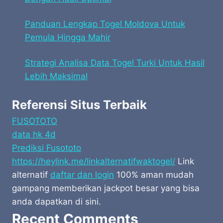
Panduan Lengkap Togel Moldova Untuk
Pemula Hingga Mahir
Strategi Analisa Data Togel Turki Untuk Hasil
Lebih Maksimal
Referensi Situs Terbaik
FUSOTOTO
data hk 4d
Prediksi Fusototo
https://heylink.me/linkalternatifwaktogel/
Link
alternatif
daftar dan login
100% aman mudah
gampang memberikan jackpot besar yang bisa
anda dapatkan di sini.
Recent Comments