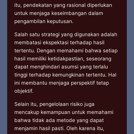
itu, pendekatan yang rasional diperlukan
untuk menjaga keseimbangan dalam
pengambilan keputusan.
Salah satu strategi yang digunakan adalah
membatasi ekspektasi terhadap hasil
tertentu. Dengan memahami bahwa setiap
hasil memiliki ketidakpastian, seseorang
dapat menghindari asumsi yang terlalu
tinggi terhadap kemungkinan tertentu. Hal
ini membantu menjaga perspektif tetap
objektif.
Selain itu, pengelolaan risiko juga
mencakup kemampuan untuk memahami
bahwa tidak ada metode yang dapat
menjamin hasil pasti. Oleh karena itu,