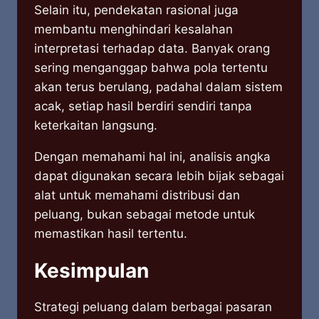
Selain itu, pendekatan rasional juga
membantu menghindari kesalahan
interpretasi terhadap data. Banyak orang
sering menganggap bahwa pola tertentu
akan terus berulang, padahal dalam sistem
acak, setiap hasil berdiri sendiri tanpa
keterkaitan langsung.
Dengan memahami hal ini, analisis angka
dapat digunakan secara lebih bijak sebagai
alat untuk memahami distribusi dan
peluang, bukan sebagai metode untuk
memastikan hasil tertentu.
Kesimpulan
Strategi peluang dalam berbagai pasaran