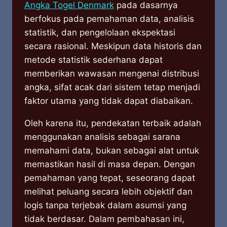
Angka Togel Denmark
pada dasarnya
berfokus pada pemahaman data, analisis
statistik, dan pengelolaan ekspektasi
secara rasional. Meskipun data historis dan
metode statistik sederhana dapat
memberikan wawasan mengenai distribusi
angka, sifat acak dari sistem tetap menjadi
faktor utama yang tidak dapat diabaikan.
Oleh karena itu, pendekatan terbaik adalah
menggunakan analisis sebagai sarana
memahami data, bukan sebagai alat untuk
memastikan hasil di masa depan. Dengan
pemahaman yang tepat, seseorang dapat
melihat peluang secara lebih objektif dan
logis tanpa terjebak dalam asumsi yang
tidak berdasar. Dalam pembahasan ini,