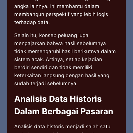
angka lainnya. Ini membantu dalam
membangun perspektif yang lebih logis
terhadap data.
Selain itu, konsep peluang juga
mengajarkan bahwa hasil sebelumnya
tidak memengaruhi hasil berikutnya dalam
sistem acak. Artinya, setiap kejadian
berdiri sendiri dan tidak memiliki
keterkaitan langsung dengan hasil yang
sudah terjadi sebelumnya.
Analisis Data Historis
Dalam Berbagai Pasaran
Analisis data historis menjadi salah satu