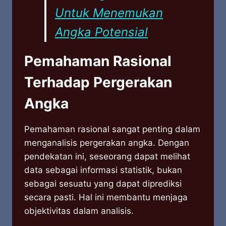
Untuk Menemukan
Angka Potensial
Pemahaman Rasional
Terhadap Pergerakan
Angka
Pemahaman rasional sangat penting dalam
menganalisis pergerakan angka. Dengan
pendekatan ini, seseorang dapat melihat
data sebagai informasi statistik, bukan
sebagai sesuatu yang dapat diprediksi
secara pasti. Hal ini membantu menjaga
objektivitas dalam analisis.