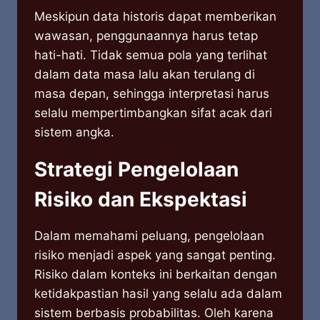
Meskipun data historis dapat memberikan
wawasan, penggunaannya harus tetap
hati-hati. Tidak semua pola yang terlihat
dalam data masa lalu akan terulang di
masa depan, sehingga interpretasi harus
selalu mempertimbangkan sifat acak dari
sistem angka.
Strategi Pengelolaan
Risiko dan Ekspektasi
Dalam memahami peluang, pengelolaan
risiko menjadi aspek yang sangat penting.
Risiko dalam konteks ini berkaitan dengan
ketidakpastian hasil yang selalu ada dalam
sistem berbasis probabilitas. Oleh karena