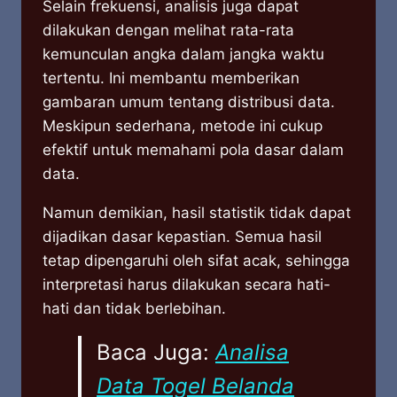
Selain frekuensi, analisis juga dapat
dilakukan dengan melihat rata-rata
kemunculan angka dalam jangka waktu
tertentu. Ini membantu memberikan
gambaran umum tentang distribusi data.
Meskipun sederhana, metode ini cukup
efektif untuk memahami pola dasar dalam
data.
Namun demikian, hasil statistik tidak dapat
dijadikan dasar kepastian. Semua hasil
tetap dipengaruhi oleh sifat acak, sehingga
interpretasi harus dilakukan secara hati-
hati dan tidak berlebihan.
Baca Juga:
Analisa
Data Togel Belanda