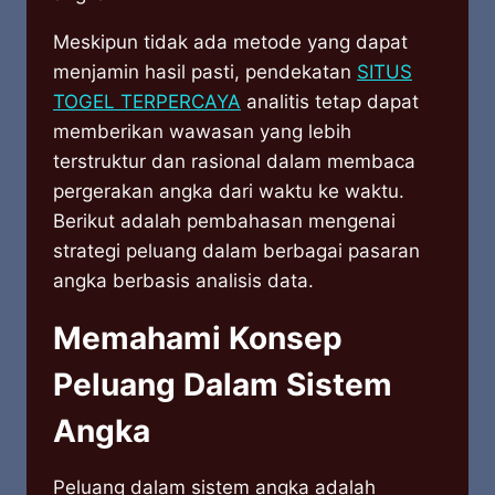
Meskipun tidak ada metode yang dapat
menjamin hasil pasti, pendekatan
SITUS
TOGEL TERPERCAYA
analitis tetap dapat
memberikan wawasan yang lebih
terstruktur dan rasional dalam membaca
pergerakan angka dari waktu ke waktu.
Berikut adalah pembahasan mengenai
strategi peluang dalam berbagai pasaran
angka berbasis analisis data.
Memahami Konsep
Peluang Dalam Sistem
Angka
Peluang dalam sistem angka adalah