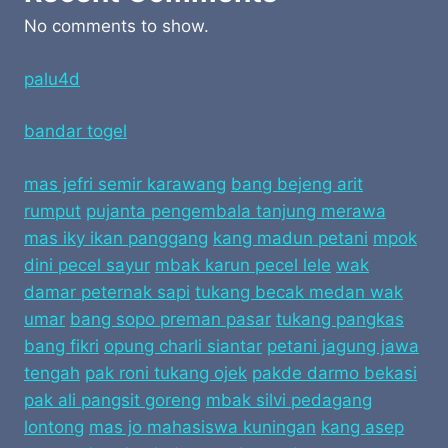
No comments to show.
palu4d
bandar togel
mas jefri semir karawang
bang bejeng arit
rumput
pujanta pengembala tanjung merawa
mas iky ikan panggang
kang madun petani
mpok
dini pecel sayur
mbak karun pecel lele
wak
damar peternak sapi
tukang becak medan wak
umar
bang sopo preman pasar
tukang pangkas
bang fikri
opung charli siantar
petani jagung jawa
tengah
pak roni tukang ojek
pakde darmo bekasi
pak ali pangsit goreng
mbak silvi pedagang
lontong
mas jo mahasiswa kuningan
kang asep