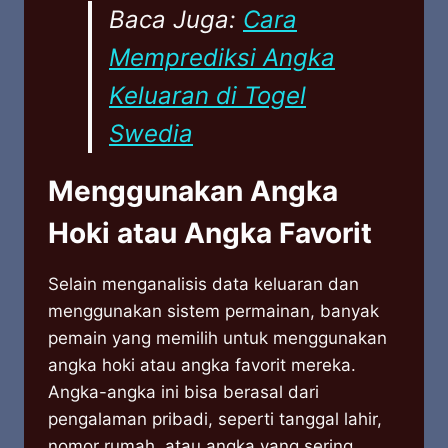
Baca Juga:
Cara
Memprediksi Angka
Keluaran di Togel
Swedia
Menggunakan Angka
Hoki atau Angka Favorit
Selain menganalisis data keluaran dan
menggunakan sistem permainan, banyak
pemain yang memilih untuk menggunakan
angka hoki atau angka favorit mereka.
Angka-angka ini bisa berasal dari
pengalaman pribadi, seperti tanggal lahir,
nomor rumah, atau angka yang sering