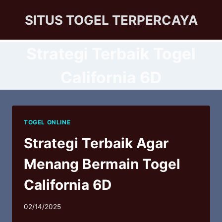
Skip
SITUS TOGEL TERPERCAYA
to
content
Strategi Terbaik Togel
California 6D
TOGEL ONLINE
Strategi Terbaik Agar
Menang Bermain Togel
California 6D
02/14/2025