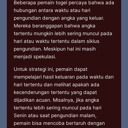
Beberapa pemain togel percaya bahwa ada
hubungan antara waktu atau hari
pengundian dengan angka yang keluar.
Mereka beranggapan bahwa angka
tertentu mungkin lebih sering muncul pada
hari atau waktu tertentu dalam siklus
pengundian. Meskipun hal ini masih
menjadi spekulasi.
Untuk strategi ini, pemain dapat
mempelajari hasil keluaran pada waktu dan
hari tertentu dan melihat apakah ada
kecenderungan tertentu yang dapat
dijadikan acuan. Misalnya, jika angka
tertentu lebih sering muncul pada hari
Senin atau saat pengundian malam,
pemain bisa mencoba bertaruh dengan