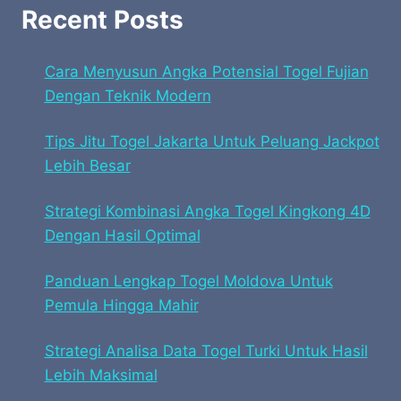
Recent Posts
Cara Menyusun Angka Potensial Togel Fujian
Dengan Teknik Modern
Tips Jitu Togel Jakarta Untuk Peluang Jackpot
Lebih Besar
Strategi Kombinasi Angka Togel Kingkong 4D
Dengan Hasil Optimal
Panduan Lengkap Togel Moldova Untuk
Pemula Hingga Mahir
Strategi Analisa Data Togel Turki Untuk Hasil
Lebih Maksimal