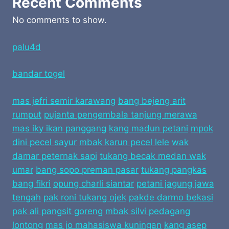
Recent Comments
No comments to show.
palu4d
bandar togel
mas jefri semir karawang
bang bejeng arit
rumput
pujanta pengembala tanjung merawa
mas iky ikan panggang
kang madun petani
mpok
dini pecel sayur
mbak karun pecel lele
wak
damar peternak sapi
tukang becak medan wak
umar
bang sopo preman pasar
tukang pangkas
bang fikri
opung charli siantar
petani jagung jawa
tengah
pak roni tukang ojek
pakde darmo bekasi
pak ali pangsit goreng
mbak silvi pedagang
lontong
mas jo mahasiswa kuningan
kang asep