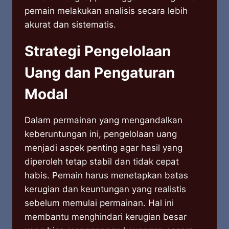
pemain melakukan analisis secara lebih
akurat dan sistematis.
Strategi Pengelolaan
Uang dan Pengaturan
Modal
Dalam permainan yang mengandalkan
keberuntungan ini, pengelolaan uang
menjadi aspek penting agar hasil yang
diperoleh tetap stabil dan tidak cepat
habis. Pemain harus menetapkan batas
kerugian dan keuntungan yang realistis
sebelum memulai permainan. Hal ini
membantu menghindari kerugian besar