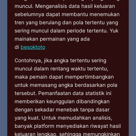
muncul. Menganalisis data hasil keluaran
sebelumnya dapat membantu menemukan
tren yang berulang dan pola tertentu yang
sering muncul dalam periode tertentu. Yuk
mainakan permainan yang ada
di
besoktoto
Contohnya, jika angka tertentu sering
muncul dalam rentang waktu tertentu,
maka pemain dapat mempertimbangkan
untuk memasang angka berdasarkan pola
tersebut. Pemanfaatan data statistik ini
memberikan keunggulan dibandingkan
dengan sekadar menebak tanpa dasar
yang kuat. Untuk memudahkan analisis,
banyak platform menyediakan riwayat hasil
keluaran lengkap, sehingga memungkinkan