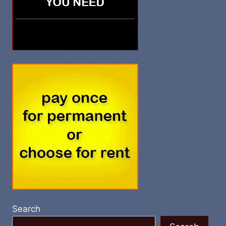
Search