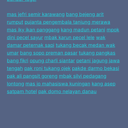
mas jefri semir karawang
bang bejeng arit
rumput
pujanta pengembala tanjung merawa
mas iky ikan panggang
kang madun petani
mpok
dini pecel sayur
mbak karun pecel lele
wak
damar peternak sapi
tukang becak medan wak
umar
bang sopo preman pasar
tukang pangkas
bang fikri
opung charli siantar
petani jagung jawa
tengah
pak roni tukang ojek
pakde darmo bekasi
pak ali pangsit goreng
mbak silvi pedagang
lontong
mas jo mahasiswa kuningan
kang asep
satpam hotel
pak domo nelayan danau