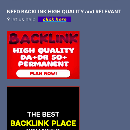
POOLS:
TAKTIK
NEED BACKLINK HIGH QUALITY and RELEVANT
CUAN
?
let us help.
click here
STABIL
ANTI
DROP