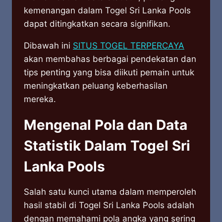
kemenangan dalam Togel Sri Lanka Pools
dapat ditingkatkan secara signifikan.
Dibawah ini
SITUS TOGEL TERPERCAYA
akan membahas berbagai pendekatan dan
tips penting yang bisa diikuti pemain untuk
meningkatkan peluang keberhasilan
mereka.
Mengenal Pola dan Data
Statistik Dalam Togel Sri
Lanka Pools
Salah satu kunci utama dalam memperoleh
hasil stabil di Togel Sri Lanka Pools adalah
dengan memahami pola angka yang sering