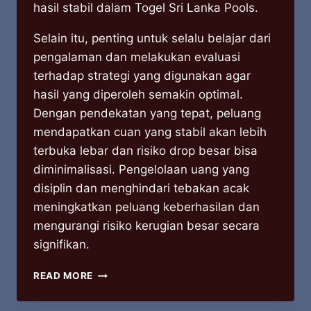
hasil stabil dalam Togel Sri Lanka Pools.
Selain itu, penting untuk selalu belajar dari
pengalaman dan melakukan evaluasi
terhadap strategi yang digunakan agar
hasil yang diperoleh semakin optimal.
Dengan pendekatan yang tepat, peluang
mendapatkan cuan yang stabil akan lebih
terbuka lebar dan risiko drop besar bisa
diminimalisasi. Pengelolaan uang yang
disiplin dan menghindari tebakan acak
meningkatkan peluang keberhasilan dan
mengurangi risiko kerugian besar secara
signifikan.
TOGEL
READ MORE
SRI
LANKA