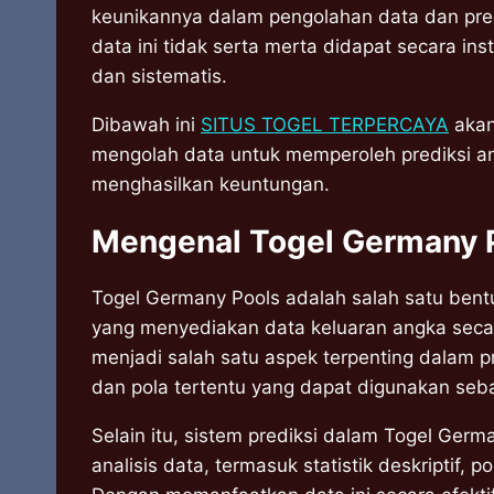
keunikannya dalam pengolahan data dan pre
data ini tidak serta merta didapat secara ins
dan sistematis.
Dibawah ini
SITUS TOGEL TERPERCAYA
akan
mengolah data untuk memperoleh prediksi a
menghasilkan keuntungan.
Mengenal Togel Germany P
Togel Germany Pools adalah salah satu bent
yang menyediakan data keluaran angka secara
menjadi salah satu aspek terpenting dalam p
dan pola tertentu yang dapat digunakan seb
Selain itu, sistem prediksi dalam Togel Ger
analisis data, termasuk statistik deskriptif, p