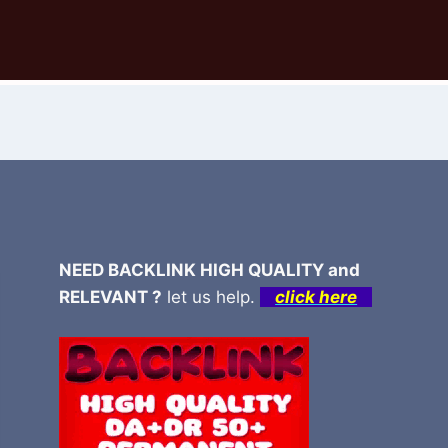
NEED BACKLINK HIGH QUALITY and
RELEVANT ?
let us help.
click here