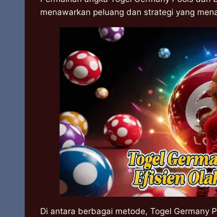
menawarkan peluang dan strategi yang mena
Di antara berbagai metode, Togel Germany Po