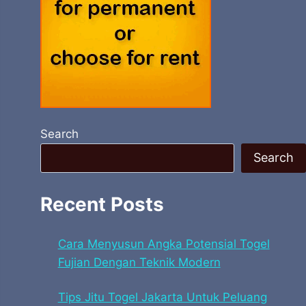
Search
Search
Recent Posts
Cara Menyusun Angka Potensial Togel
Fujian Dengan Teknik Modern
Tips Jitu Togel Jakarta Untuk Peluang