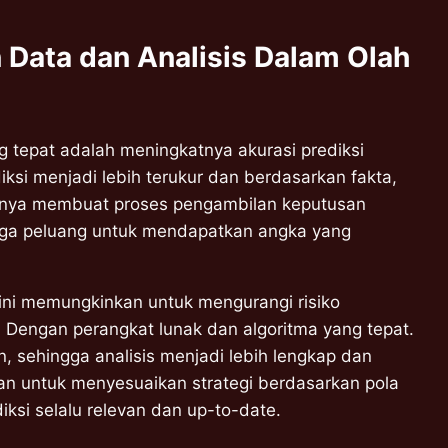
ata dan Analisis Dalam Olah
 tepat adalah meningkatnya akurasi prediksi
ksi menjadi lebih terukur dan berdasarkan fakta,
tunya membuat proses pengambilan keputusan
ngga peluang untuk mendapatkan angka yang
 ini memungkinkan untuk mengurangi risiko
 Dengan perangkat lunak dan algoritma yang tepat.
n, sehingga analisis menjadi lebih lengkap dan
n untuk menyesuaikan strategi berdasarkan pola
iksi selalu relevan dan up-to-date.