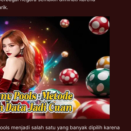
rik.
ols menjadi salah satu yang banyak dipilih karena