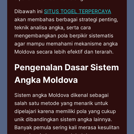
Dibawah ini
SITUS TOGEL TERPERCAYA
akan membahas berbagai strategi penting,
teknik analisa angka, serta cara
mengembangkan pola berpikir sistematis
agar mampu memahami mekanisme angka
Moldova secara lebih efektif dan terarah.
Pengenalan Dasar Sistem
Angka Moldova
Sistem angka Moldova dikenal sebagai
salah satu metode yang menarik untuk
dipelajari karena memiliki pola yang cukup
unik dibandingkan sistem angka lainnya.
Banyak pemula sering kali merasa kesulitan