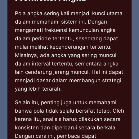
Pola angka sering kali menjadi kunci utama
dalam memahami sistem ini. Dengan
mengamati frekuensi kemunculan angka
dalam periode tertentu, seseorang dapat
mulai melihat kecenderungan tertentu.
Misalnya, ada angka yang sering muncul
dalam interval tertentu, sementara angka
lain cenderung jarang muncul. Hal ini dapat
menjadi dasar dalam membangun strategi
yang lebih terarah.
Selain itu, penting juga untuk memahami
bahwa pola tidak selalu bersifat tetap. Oleh
karena itu, analisis harus dilakukan secara
konsisten dan diperbarui secara berkala.
Dengan cara ini, pembaca dapat