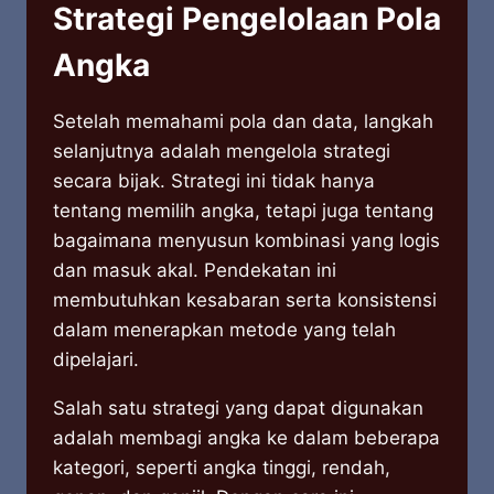
Strategi Pengelolaan Pola
Angka
Setelah memahami pola dan data, langkah
selanjutnya adalah mengelola strategi
secara bijak. Strategi ini tidak hanya
tentang memilih angka, tetapi juga tentang
bagaimana menyusun kombinasi yang logis
dan masuk akal. Pendekatan ini
membutuhkan kesabaran serta konsistensi
dalam menerapkan metode yang telah
dipelajari.
Salah satu strategi yang dapat digunakan
adalah membagi angka ke dalam beberapa
kategori, seperti angka tinggi, rendah,