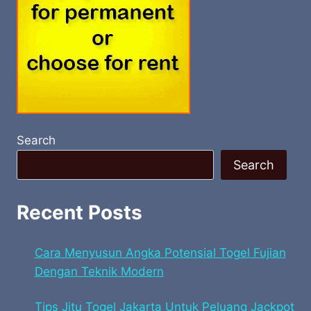
Search
Search
Recent Posts
Cara Menyusun Angka Potensial Togel Fujian
Dengan Teknik Modern
Tips Jitu Togel Jakarta Untuk Peluang Jackpot