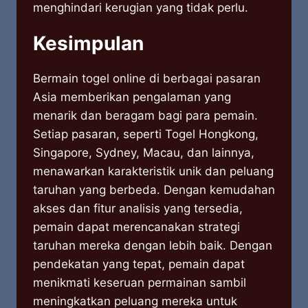
menghindari kerugian yang tidak perlu.
Kesimpulan
Bermain togel online di berbagai pasaran
Asia memberikan pengalaman yang
menarik dan beragam bagi para pemain.
Setiap pasaran, seperti Togel Hongkong,
Singapore, Sydney, Macau, dan lainnya,
menawarkan karakteristik unik dan peluang
taruhan yang berbeda. Dengan kemudahan
akses dan fitur analisis yang tersedia,
pemain dapat merencanakan strategi
taruhan mereka dengan lebih baik. Dengan
pendekatan yang tepat, pemain dapat
menikmati keseruan permainan sambil
meningkatkan peluang mereka untuk