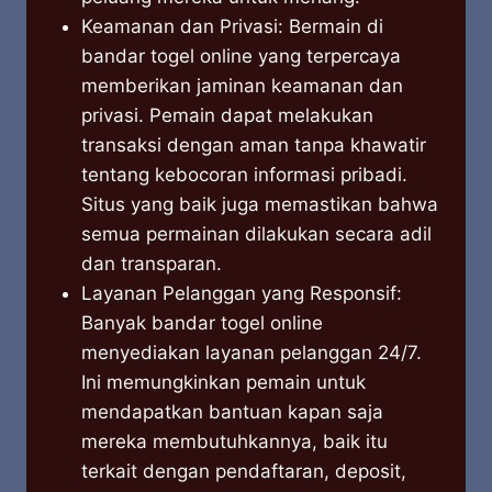
Keamanan dan Privasi: Bermain di
bandar togel online yang terpercaya
memberikan jaminan keamanan dan
privasi. Pemain dapat melakukan
transaksi dengan aman tanpa khawatir
tentang kebocoran informasi pribadi.
Situs yang baik juga memastikan bahwa
semua permainan dilakukan secara adil
dan transparan.
Layanan Pelanggan yang Responsif:
Banyak bandar togel online
menyediakan layanan pelanggan 24/7.
Ini memungkinkan pemain untuk
mendapatkan bantuan kapan saja
mereka membutuhkannya, baik itu
terkait dengan pendaftaran, deposit,