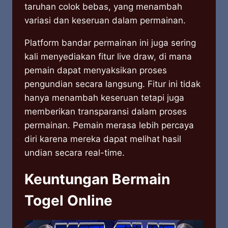
taruhan colok bebas, yang menambah
variasi dan keseruan dalam permainan.
Platform bandar permainan ini juga sering
kali menyediakan fitur live draw, di mana
pemain dapat menyaksikan proses
pengundian secara langsung. Fitur ini tidak
hanya menambah keseruan tetapi juga
memberikan transparansi dalam proses
permainan. Pemain merasa lebih percaya
diri karena mereka dapat melihat hasil
undian secara real-time.
Keuntungan Bermain
Togel Online