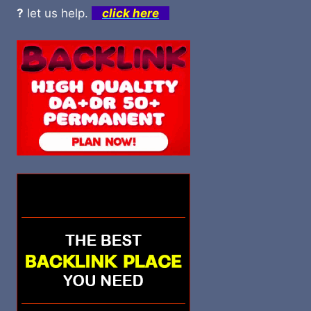
ONLINE
?
let us help.
click here
PADA
BANDAR
TOGEL
ONLINE
TEMPOTOTO