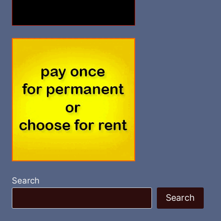
Search
Search