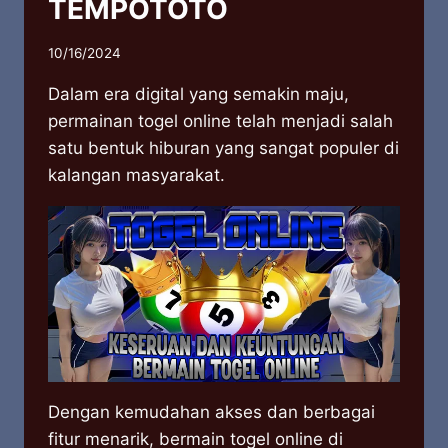
TEMPOTOTO
10/16/2024
Dalam era digital yang semakin maju,
permainan togel online telah menjadi salah
satu bentuk hiburan yang sangat populer di
kalangan masyarakat.
Dengan kemudahan akses dan berbagai
fitur menarik, bermain togel online di