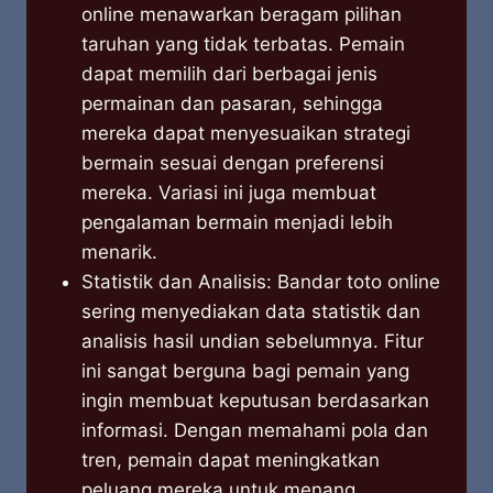
online menawarkan beragam pilihan
taruhan yang tidak terbatas. Pemain
dapat memilih dari berbagai jenis
permainan dan pasaran, sehingga
mereka dapat menyesuaikan strategi
bermain sesuai dengan preferensi
mereka. Variasi ini juga membuat
pengalaman bermain menjadi lebih
menarik.
Statistik dan Analisis: Bandar toto online
sering menyediakan data statistik dan
analisis hasil undian sebelumnya. Fitur
ini sangat berguna bagi pemain yang
ingin membuat keputusan berdasarkan
informasi. Dengan memahami pola dan
tren, pemain dapat meningkatkan
peluang mereka untuk menang.