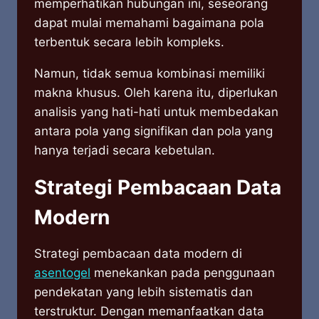
memperhatikan hubungan ini, seseorang
dapat mulai memahami bagaimana pola
terbentuk secara lebih kompleks.
Namun, tidak semua kombinasi memiliki
makna khusus. Oleh karena itu, diperlukan
analisis yang hati-hati untuk membedakan
antara pola yang signifikan dan pola yang
hanya terjadi secara kebetulan.
Strategi Pembacaan Data
Modern
Strategi pembacaan data modern di
asentogel
menekankan pada penggunaan
pendekatan yang lebih sistematis dan
terstruktur. Dengan memanfaatkan data