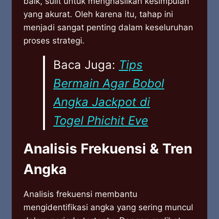
baik, sulit untuk menghasilkan kesimpulan
yang akurat. Oleh karena itu, tahap ini
menjadi sangat penting dalam keseluruhan
proses strategi.
Baca Juga:
Tips
Bermain Agar Bobol
Angka Jackpot di
Togel Phichit Eve
Analisis Frekuensi & Tren
Angka
Analisis frekuensi membantu
mengidentifikasi angka yang sering muncul