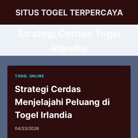
Skip
SITUS TOGEL TERPERCAYA
to
content
Strategi Cerdas Togel
Irlandia
TOGEL ONLINE
Strategi Cerdas
Menjelajahi Peluang di
Togel Irlandia
04/23/2026