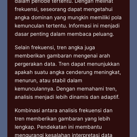
dalam periode tertentu. Dengan melihat
frekuensi, seseorang dapat mengetahui
angka dominan yang mungkin memiliki pola
kemunculan tertentu. Informasi ini menjadi
dasar penting dalam membaca peluang.
Selain frekuensi, tren angka juga
memberikan gambaran mengenai arah
pergerakan data. Tren dapat menunjukkan
apakah suatu angka cenderung meningkat,
menurun, atau stabil dalam
kemunculannya. Dengan memahami tren,
analisis menjadi lebih dinamis dan adaptif.
Kombinasi antara analisis frekuensi dan
tren memberikan gambaran yang lebih
lengkap. Pendekatan ini membantu
mengurangi kesalahan interpretasi data