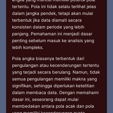
tertentu. Pola ini tidak selalu terlihat jelas
dalam jangka pendek, tetapi akan mulai
terbentuk jika data diamati secara
konsisten dalam periode yang lebih
panjang. Pemahaman ini menjadi dasar
penting sebelum masuk ke analisis yang
lebih kompleks.
Pola angka biasanya terbentuk dari
pengulangan atau kecenderungan tertentu
yang terjadi secara berulang. Namun, tidak
semua pengulangan memiliki makna yang
signifikan, sehingga diperlukan ketelitian
dalam membaca data. Dengan memahami
dasar ini, seseorang dapat mulai
membedakan antara pola acak dan pola