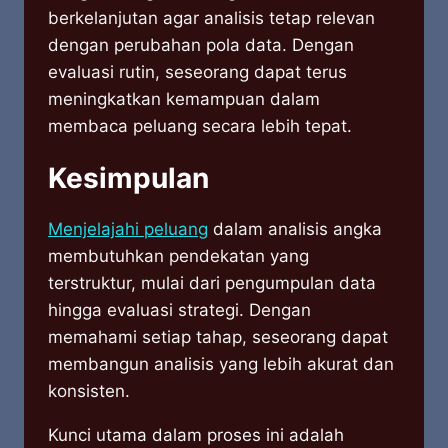
berkelanjutan agar analisis tetap relevan
dengan perubahan pola data. Dengan
evaluasi rutin, seseorang dapat terus
meningkatkan kemampuan dalam
membaca peluang secara lebih tepat.
Kesimpulan
Menjelajahi peluang
dalam analisis angka
membutuhkan pendekatan yang
terstruktur, mulai dari pengumpulan data
hingga evaluasi strategi. Dengan
memahami setiap tahap, seseorang dapat
membangun analisis yang lebih akurat dan
konsisten.
Kunci utama dalam proses ini adalah