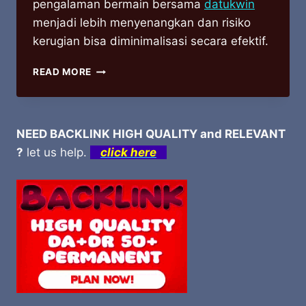
pengalaman bermain bersama
datukwin
menjadi lebih menyenangkan dan risiko
kerugian bisa diminimalisasi secara efektif.
TOGEL
READ MORE
SINGAPORE
POOLS:
PANDUAN
ANTI
NEED BACKLINK HIGH QUALITY and RELEVANT
RUGI
?
let us help.
click here
UNTUK
PEMULA