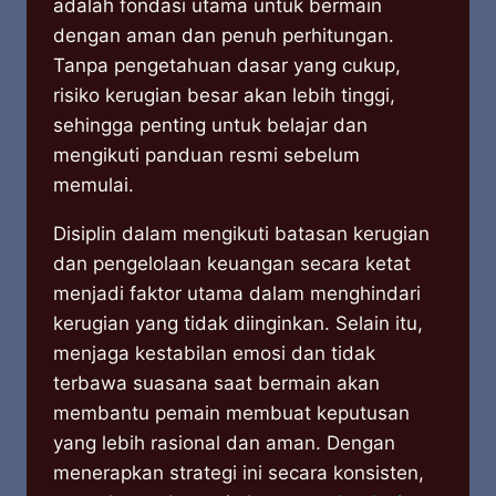
adalah fondasi utama untuk bermain
dengan aman dan penuh perhitungan.
Tanpa pengetahuan dasar yang cukup,
risiko kerugian besar akan lebih tinggi,
sehingga penting untuk belajar dan
mengikuti panduan resmi sebelum
memulai.
Disiplin dalam mengikuti batasan kerugian
dan pengelolaan keuangan secara ketat
menjadi faktor utama dalam menghindari
kerugian yang tidak diinginkan. Selain itu,
menjaga kestabilan emosi dan tidak
terbawa suasana saat bermain akan
membantu pemain membuat keputusan
yang lebih rasional dan aman. Dengan
menerapkan strategi ini secara konsisten,