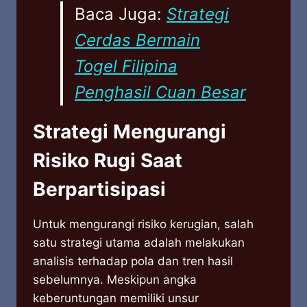
Baca Juga:
Strategi
Cerdas Bermain
Togel Filipina
Penghasil Cuan Besar
Strategi Mengurangi
Risiko Rugi Saat
Berpartisipasi
Untuk mengurangi risiko kerugian, salah
satu strategi utama adalah melakukan
analisis terhadap pola dan tren hasil
sebelumnya. Meskipun angka
keberuntungan memiliki unsur