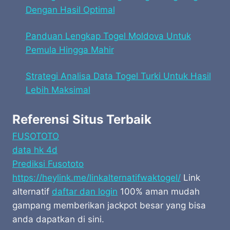
Dengan Hasil Optimal
Panduan Lengkap Togel Moldova Untuk
Pemula Hingga Mahir
Strategi Analisa Data Togel Turki Untuk Hasil
Lebih Maksimal
Referensi Situs Terbaik
FUSOTOTO
data hk 4d
Prediksi Fusototo
https://heylink.me/linkalternatifwaktogel/
Link
alternatif
daftar dan login
100% aman mudah
gampang memberikan jackpot besar yang bisa
anda dapatkan di sini.