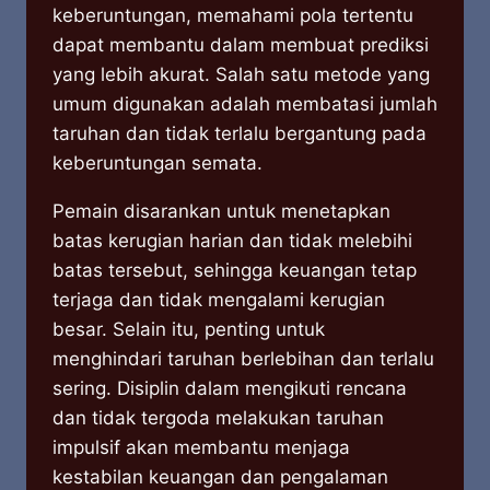
keberuntungan, memahami pola tertentu
dapat membantu dalam membuat prediksi
yang lebih akurat. Salah satu metode yang
umum digunakan adalah membatasi jumlah
taruhan dan tidak terlalu bergantung pada
keberuntungan semata.
Pemain disarankan untuk menetapkan
batas kerugian harian dan tidak melebihi
batas tersebut, sehingga keuangan tetap
terjaga dan tidak mengalami kerugian
besar. Selain itu, penting untuk
menghindari taruhan berlebihan dan terlalu
sering. Disiplin dalam mengikuti rencana
dan tidak tergoda melakukan taruhan
impulsif akan membantu menjaga
kestabilan keuangan dan pengalaman