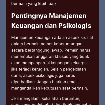
bermain yang lebih baik.
Pentingnya Manajemen
Keuangan dan Psikologis
Manajemen keuangan adalah aspek krusial
dalam bermain nomor keberuntungan
secara bertanggung jawab. Pemain harus
menentukan anggaran khusus yang tidak
akan mempengaruhi keuangan keluarga
jika terjadi kerugian. Selain pengelolaan
dana, aspek psikologis juga harus
diperhatikan. Jangan biarkan emosi
mengendalikan keputusan saat bermain.
Jika mengalami kekalahan beruntun,
sebaiknya beristirahat dan tidak mencoba