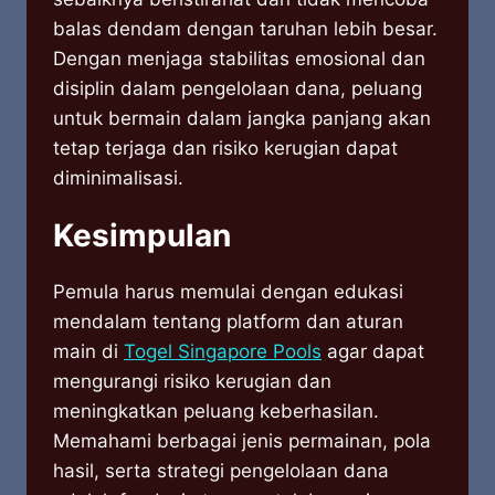
balas dendam dengan taruhan lebih besar.
Dengan menjaga stabilitas emosional dan
disiplin dalam pengelolaan dana, peluang
untuk bermain dalam jangka panjang akan
tetap terjaga dan risiko kerugian dapat
diminimalisasi.
Kesimpulan
Pemula harus memulai dengan edukasi
mendalam tentang platform dan aturan
main di
Togel Singapore Pools
agar dapat
mengurangi risiko kerugian dan
meningkatkan peluang keberhasilan.
Memahami berbagai jenis permainan, pola
hasil, serta strategi pengelolaan dana