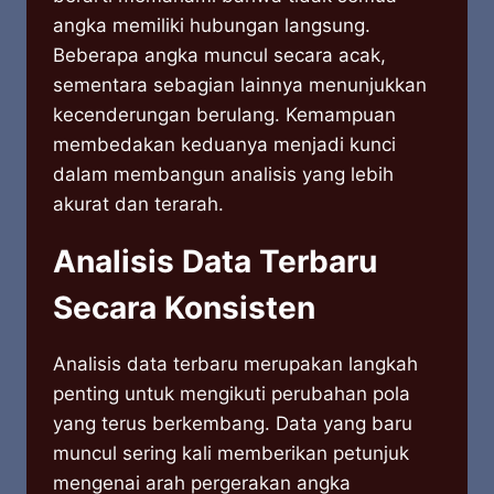
angka memiliki hubungan langsung.
Beberapa angka muncul secara acak,
sementara sebagian lainnya menunjukkan
kecenderungan berulang. Kemampuan
membedakan keduanya menjadi kunci
dalam membangun analisis yang lebih
akurat dan terarah.
Analisis Data Terbaru
Secara Konsisten
Analisis data terbaru merupakan langkah
penting untuk mengikuti perubahan pola
yang terus berkembang. Data yang baru
muncul sering kali memberikan petunjuk
mengenai arah pergerakan angka