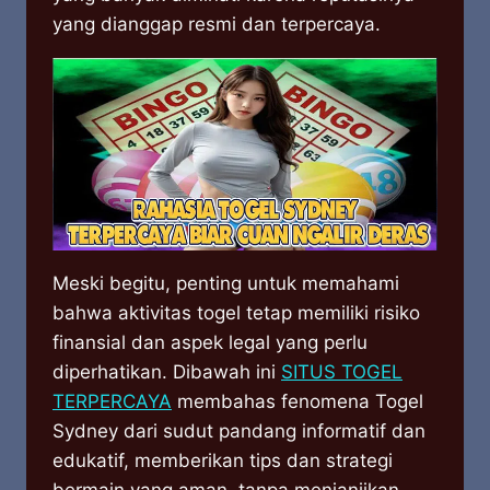
yang dianggap resmi dan terpercaya.
Meski begitu, penting untuk memahami
bahwa aktivitas togel tetap memiliki risiko
finansial dan aspek legal yang perlu
diperhatikan. Dibawah ini
SITUS TOGEL
TERPERCAYA
membahas fenomena Togel
Sydney dari sudut pandang informatif dan
edukatif, memberikan tips dan strategi
bermain yang aman, tanpa menjanjikan