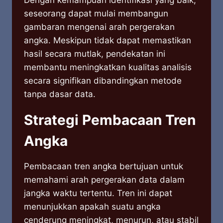
Dengan kemampuan identifikasi yang baik,
seseorang dapat mulai membangun
gambaran mengenai arah pergerakan
angka. Meskipun tidak dapat memastikan
hasil secara mutlak, pendekatan ini
membantu meningkatkan kualitas analisis
secara signifikan dibandingkan metode
tanpa dasar data.
Strategi Pembacaan Tren
Angka
Pembacaan tren angka bertujuan untuk
memahami arah pergerakan data dalam
jangka waktu tertentu. Tren ini dapat
menunjukkan apakah suatu angka
cenderung meningkat, menurun, atau stabil