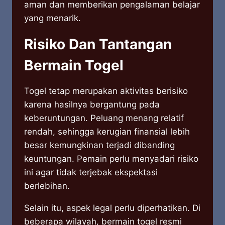
aman dan memberikan pengalaman belajar
yang menarik.
Risiko Dan Tantangan
Bermain Togel
Togel tetap merupakan aktivitas berisiko
karena hasilnya bergantung pada
keberuntungan. Peluang menang relatif
rendah, sehingga kerugian finansial lebih
besar kemungkinan terjadi dibanding
keuntungan. Pemain perlu menyadari risiko
ini agar tidak terjebak ekspektasi
berlebihan.
Selain itu, aspek legal perlu diperhatikan. Di
beberapa wilayah, bermain togel resmi