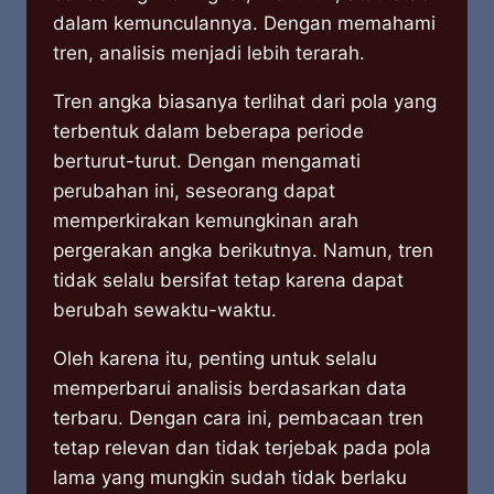
dalam kemunculannya. Dengan memahami
tren, analisis menjadi lebih terarah.
Tren angka biasanya terlihat dari pola yang
terbentuk dalam beberapa periode
berturut-turut. Dengan mengamati
perubahan ini, seseorang dapat
memperkirakan kemungkinan arah
pergerakan angka berikutnya. Namun, tren
tidak selalu bersifat tetap karena dapat
berubah sewaktu-waktu.
Oleh karena itu, penting untuk selalu
memperbarui analisis berdasarkan data
terbaru. Dengan cara ini, pembacaan tren
tetap relevan dan tidak terjebak pada pola
lama yang mungkin sudah tidak berlaku