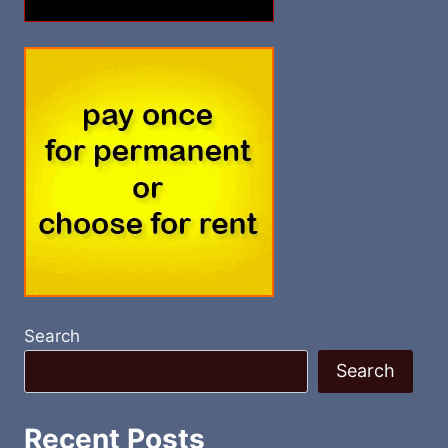
Search
Search
Recent Posts