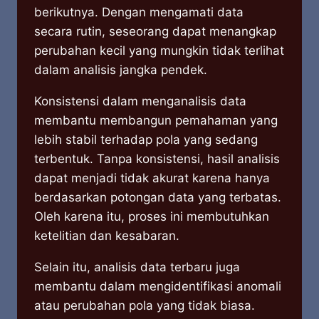
berikutnya. Dengan mengamati data
secara rutin, seseorang dapat menangkap
perubahan kecil yang mungkin tidak terlihat
dalam analisis jangka pendek.
Konsistensi dalam menganalisis data
membantu membangun pemahaman yang
lebih stabil terhadap pola yang sedang
terbentuk. Tanpa konsistensi, hasil analisis
dapat menjadi tidak akurat karena hanya
berdasarkan potongan data yang terbatas.
Oleh karena itu, proses ini membutuhkan
ketelitian dan kesabaran.
Selain itu, analisis data terbaru juga
membantu dalam mengidentifikasi anomali
atau perubahan pola yang tidak biasa.