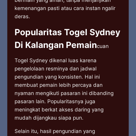
kemenangan pasti atau cara instan ngalir
deras.
Popularitas Togel Sydney
Di Kalangan Pemain
cuan
Togel Sydney dikenal luas karena
pengelolaan resminya dan jadwal
pengundian yang konsisten. Hal ini
membuat pemain lebih percaya dan
nyaman mengikuti pasaran ini dibanding
pasaran lain. Popularitasnya juga
meningkat berkat akses daring yang
mudah dijangkau siapa pun.
Selain itu, hasil pengundian yang