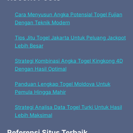
Cara Menyusun Angka Potensial Togel Fujian
Dengan Teknik Modern
Tips Jitu Togel Jakarta Untuk Peluang Jackpot
Lebih Besar
Strategi Kombinasi Angka Togel Kingkong 4D
Dengan Hasil Optimal
Panduan Lengkap Togel Moldova Untuk
Pemula Hingga Mahir
Strategi Analisa Data Togel Turki Untuk Hasil
Lebih Maksimal
Referensi Situs Terbaik