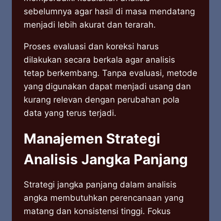
sebelumnya agar hasil di masa mendatang
menjadi lebih akurat dan terarah.
Proses evaluasi dan koreksi harus
dilakukan secara berkala agar analisis
tetap berkembang. Tanpa evaluasi, metode
yang digunakan dapat menjadi usang dan
kurang relevan dengan perubahan pola
data yang terus terjadi.
Manajemen Strategi
Analisis Jangka Panjang
Strategi jangka panjang dalam analisis
angka membutuhkan perencanaan yang
matang dan konsistensi tinggi. Fokus