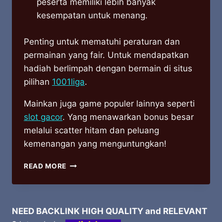
peserta memiliki lebih banyak
kesempatan untuk menang.
Penting untuk mematuhi peraturan dan
permainan yang fair. Untuk mendapatkan
hadiah berlimpah dengan bermain di situs
pilihan
1001liga
.
Mainkan juga game populer lainnya seperti
slot gacor
. Yang menawarkan bonus besar
melalui scatter hitam dan peluang
kemenangan yang menguntungkan!
STRATEGI
READ MORE
UNTUK
BISA
MENDAPATKAN
KEMENANGAN
NEED BACKLINK HIGH QUALITY and RELEVANT
DI