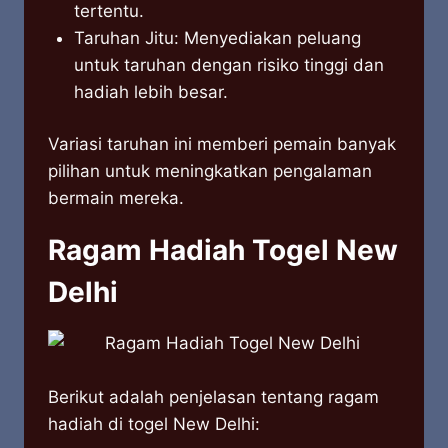
tertentu.
Taruhan Jitu: Menyediakan peluang
untuk taruhan dengan risiko tinggi dan
hadiah lebih besar.
Variasi taruhan ini memberi pemain banyak
pilihan untuk meningkatkan pengalaman
bermain mereka.
Ragam Hadiah Togel New
Delhi
Berikut adalah penjelasan tentang ragam
hadiah di togel New Delhi: