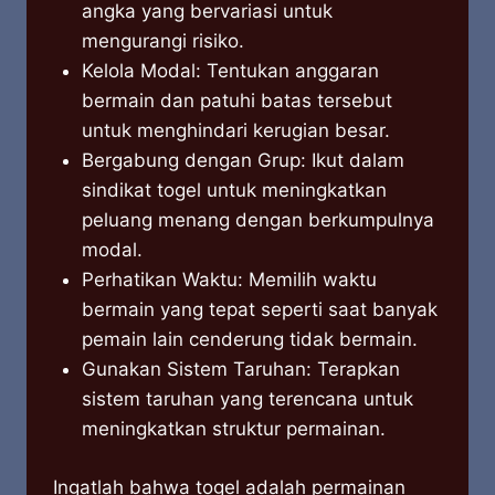
angka yang bervariasi untuk
mengurangi risiko.
Kelola Modal: Tentukan anggaran
bermain dan patuhi batas tersebut
untuk menghindari kerugian besar.
Bergabung dengan Grup: Ikut dalam
sindikat togel untuk meningkatkan
peluang menang dengan berkumpulnya
modal.
Perhatikan Waktu: Memilih waktu
bermain yang tepat seperti saat banyak
pemain lain cenderung tidak bermain.
Gunakan Sistem Taruhan: Terapkan
sistem taruhan yang terencana untuk
meningkatkan struktur permainan.
Ingatlah bahwa togel adalah permainan