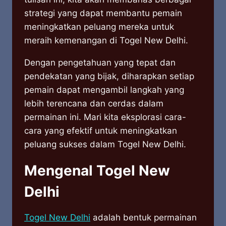
strategi yang dapat membantu pemain
meningkatkan peluang mereka untuk
meraih kemenangan di Togel New Delhi.
Dengan pengetahuan yang tepat dan
pendekatan yang bijak, diharapkan setiap
pemain dapat mengambil langkah yang
lebih terencana dan cerdas dalam
permainan ini. Mari kita eksplorasi cara-
cara yang efektif untuk meningkatkan
peluang sukses dalam Togel New Delhi.
Mengenal Togel New
Delhi
Togel New Delhi
adalah bentuk permainan