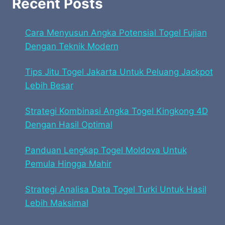
Recent Posts
Cara Menyusun Angka Potensial Togel Fujian
Dengan Teknik Modern
Tips Jitu Togel Jakarta Untuk Peluang Jackpot
Lebih Besar
Strategi Kombinasi Angka Togel Kingkong 4D
Dengan Hasil Optimal
Panduan Lengkap Togel Moldova Untuk
Pemula Hingga Mahir
Strategi Analisa Data Togel Turki Untuk Hasil
Lebih Maksimal