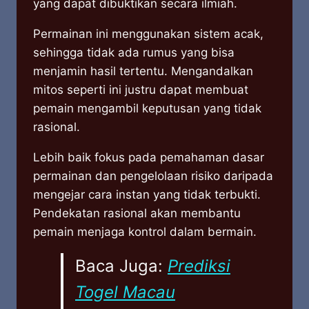
yang dapat dibuktikan secara ilmiah.
Permainan ini menggunakan sistem acak,
sehingga tidak ada rumus yang bisa
menjamin hasil tertentu. Mengandalkan
mitos seperti ini justru dapat membuat
pemain mengambil keputusan yang tidak
rasional.
Lebih baik fokus pada pemahaman dasar
permainan dan pengelolaan risiko daripada
mengejar cara instan yang tidak terbukti.
Pendekatan rasional akan membantu
pemain menjaga kontrol dalam bermain.
Baca Juga:
Prediksi
Togel Macau