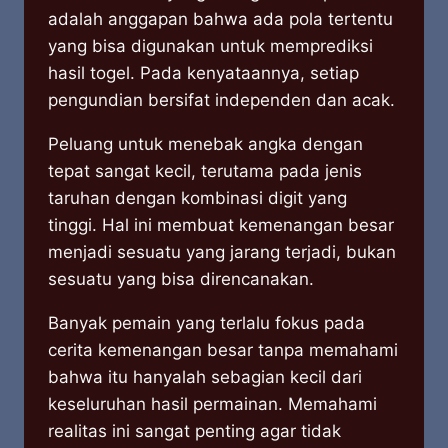
adalah anggapan bahwa ada pola tertentu
yang bisa digunakan untuk memprediksi
hasil togel. Pada kenyataannya, setiap
pengundian bersifat independen dan acak.
Peluang untuk menebak angka dengan
tepat sangat kecil, terutama pada jenis
taruhan dengan kombinasi digit yang
tinggi. Hal ini membuat kemenangan besar
menjadi sesuatu yang jarang terjadi, bukan
sesuatu yang bisa direncanakan.
Banyak pemain yang terlalu fokus pada
cerita kemenangan besar tanpa memahami
bahwa itu hanyalah sebagian kecil dari
keseluruhan hasil permainan. Memahami
realitas ini sangat penting agar tidak