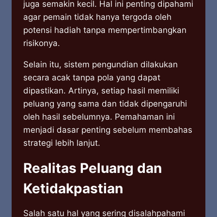
juga semakin kecil. Hal ini penting dipahami
agar pemain tidak hanya tergoda oleh
potensi hadiah tanpa mempertimbangkan
risikonya.
Selain itu, sistem pengundian dilakukan
secara acak tanpa pola yang dapat
dipastikan. Artinya, setiap hasil memiliki
peluang yang sama dan tidak dipengaruhi
oleh hasil sebelumnya. Pemahaman ini
menjadi dasar penting sebelum membahas
strategi lebih lanjut.
Realitas Peluang dan
Ketidakpastian
Salah satu hal yang sering disalahpahami