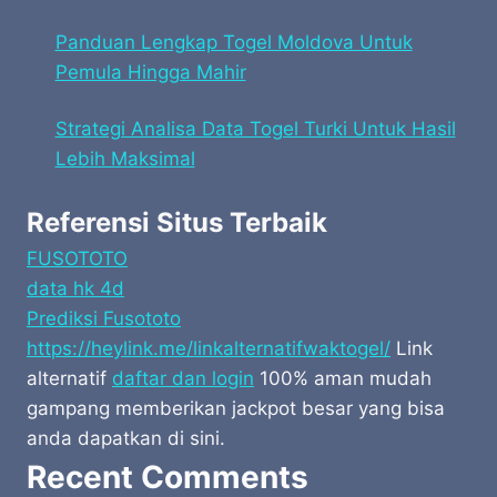
Panduan Lengkap Togel Moldova Untuk
Pemula Hingga Mahir
Strategi Analisa Data Togel Turki Untuk Hasil
Lebih Maksimal
Referensi Situs Terbaik
FUSOTOTO
data hk 4d
Prediksi Fusototo
https://heylink.me/linkalternatifwaktogel/
Link
alternatif
daftar dan login
100% aman mudah
gampang memberikan jackpot besar yang bisa
anda dapatkan di sini.
Recent Comments