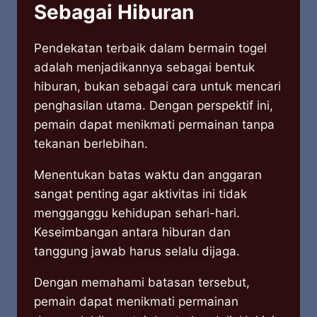
Sebagai Hiburan
Pendekatan terbaik dalam bermain togel
adalah menjadikannya sebagai bentuk
hiburan, bukan sebagai cara untuk mencari
penghasilan utama. Dengan perspektif ini,
pemain dapat menikmati permainan tanpa
tekanan berlebihan.
Menentukan batas waktu dan anggaran
sangat penting agar aktivitas ini tidak
mengganggu kehidupan sehari-hari.
Keseimbangan antara hiburan dan
tanggung jawab harus selalu dijaga.
Dengan memahami batasan tersebut,
pemain dapat menikmati permainan