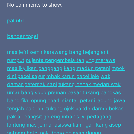
No comments to show.
palu4d
bandar togel
mas jefri semir karawang
bang bejeng arit
rumput
pujanta pengembala tanjung merawa
mas iky ikan panggang
kang madun petani
mpok
dini pecel sayur
mbak karun pecel lele
wak
damar peternak sapi
tukang becak medan wak
umar
bang sopo preman pasar
tukang pangkas
bang fikri
opung charli siantar
petani jagung jawa
tengah
pak roni tukang ojek
pakde darmo bekasi
pak ali pangsit goreng
mbak silvi pedagang
lontong
mas jo mahasiswa kuningan
kang asep
satpam hotel
pak domo nelayan danau