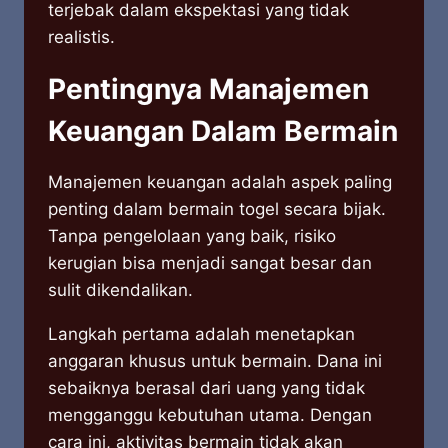
terjebak dalam ekspektasi yang tidak
realistis.
Pentingnya Manajemen
Keuangan Dalam Bermain
Manajemen keuangan adalah aspek paling
penting dalam bermain togel secara bijak.
Tanpa pengelolaan yang baik, risiko
kerugian bisa menjadi sangat besar dan
sulit dikendalikan.
Langkah pertama adalah menetapkan
anggaran khusus untuk bermain. Dana ini
sebaiknya berasal dari uang yang tidak
mengganggu kebutuhan utama. Dengan
cara ini, aktivitas bermain tidak akan