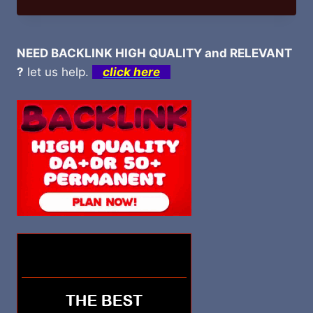
JITU
MENINGKATKAN
PELUANG
JACKPOT
NEED BACKLINK HIGH QUALITY and RELEVANT
TOGEL
?
let us help.
click here
JAKARTA