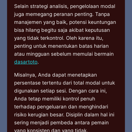
Selain strategi analisis, pengelolaan modal
juga memegang peranan penting. Tanpa
manajemen yang baik, potensi keuntungan
bisa hilang begitu saja akibat keputusan
yang tidak terkontrol. Oleh karena itu,
penting untuk menentukan batas harian
atau mingguan sebelum memulai bermain
dasartoto
.
Misalnya, Anda dapat menetapkan
persentase tertentu dari total modal untuk
digunakan setiap sesi. Dengan cara ini,
Anda tetap memiliki kontrol penuh
terhadap pengeluaran dan menghindari
risiko kerugian besar. Disiplin dalam hal ini
sering menjadi pembeda antara pemain
yang konsisten dan yang tidak.