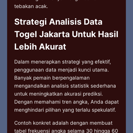
tebakan acak.
Strategi Analisis Data
Togel Jakarta Untuk Hasil
Lebih Akurat
Dalam menerapkan strategi yang efektif,
penggunaan data menjadi kunci utama.
Banyak pemain berpengalaman
mengandalkan analisis statistik sederhana
untuk meningkatkan akurasi prediksi.
Dengan memahami tren angka, Anda dapat
menghindari pilihan yang terlalu spekulatif.
Contoh konkret adalah dengan membuat
tabel frekuensi angka selama 30 hingga 60