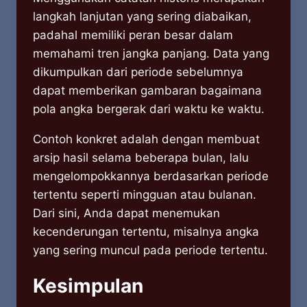
langkah lanjutan yang sering diabaikan,
padahal memiliki peran besar dalam
memahami tren jangka panjang. Data yang
dikumpulkan dari periode sebelumnya
dapat memberikan gambaran bagaimana
pola angka bergerak dari waktu ke waktu.
Contoh konkret adalah dengan membuat
arsip hasil selama beberapa bulan, lalu
mengelompokkannya berdasarkan periode
tertentu seperti mingguan atau bulanan.
Dari sini, Anda dapat menemukan
kecenderungan tertentu, misalnya angka
yang sering muncul pada periode tertentu.
Kesimpulan