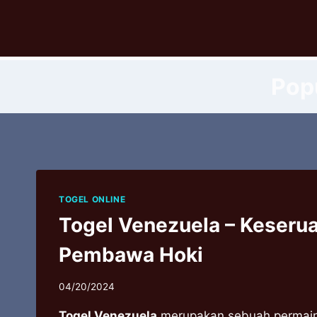
Skip
to
content
Popu
TOGEL ONLINE
Togel Venezuela – Keseru
Pembawa Hoki
04/20/2024
Togel Venezuela
merupakan sebuah permaina