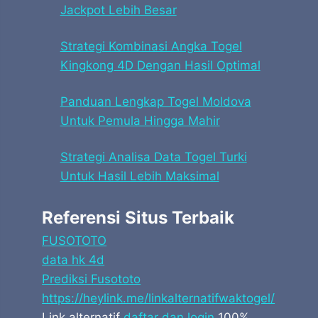
Jackpot Lebih Besar
Strategi Kombinasi Angka Togel
Kingkong 4D Dengan Hasil Optimal
Panduan Lengkap Togel Moldova
Untuk Pemula Hingga Mahir
Strategi Analisa Data Togel Turki
Untuk Hasil Lebih Maksimal
Referensi Situs Terbaik
FUSOTOTO
data hk 4d
Prediksi Fusototo
https://heylink.me/linkalternatifwaktogel/
Link alternatif
daftar dan login
100%