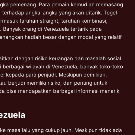
angka pemenang. Para pemain kemudian memasang
 terhadap angka-angka yang akan ditarik. Togel
ermasuk taruhan straight, taruhan kombinasi,
l. Banyak orang di Venezuela tertarik pada
enangkan hadiah besar dengan modal yang relatif
dikaitkan dengan risiko keuangan dan masalah sosial.
 di berbagai wilayah di Venezuela, banyak toko-toko
l kepada para penjudi. Meskipun demikian,
u berjudi memiliki risiko, dan penting untuk
da bisa mendapatkan berbagai informasi menarik
ezuela
ke masa lalu yang cukup jauh. Meskipun tidak ada