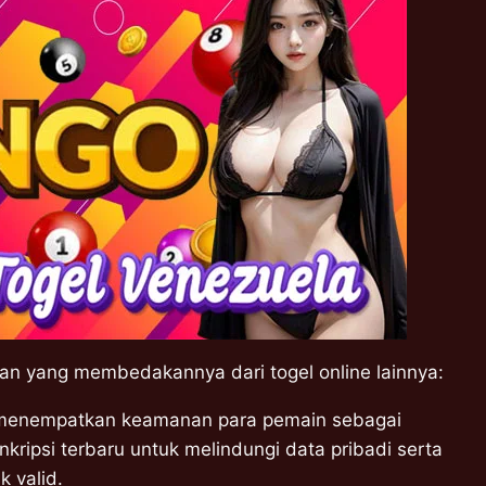
an yang membedakannya dari togel online lainnya:
 menempatkan keamanan para pemain sebagai
kripsi terbaru untuk melindungi data pribadi serta
k valid.