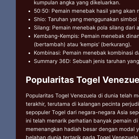
kumpulan angka yang dikeluarkan.
50:50: Pemain menebak hasil yang akan mu
Shio: Taruhan yang menggunakan simbol 
Silang: Pemain menebak pola silang dari 
Kembang-Kempis: Pemain menebak dinami
(bertambah) atau ‘kempis’ (berkurang).
Kombinasi: Pemain menebak kombinasi da
Summary 36D: Sebuah jenis taruhan yang
Popularitas Togel Venezue
Popularitas Togel Venezuela di dunia telah 
terakhir, terutama di kalangan pecinta perjud
sepopuler Togel dari negara-negara Asia se
ini telah menarik perhatian banyak pemain di
memenangkan hadiah besar dengan modal yang
belahan dunia tertarik pada Togel Venezuel