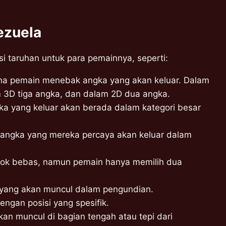
ezuela
 taruhan untuk para pemainnya, seperti:
ana pemain menebak angka yang akan keluar. Dalam
3D tiga angka, dan dalam 2D dua angka.
a yang keluar akan berada dalam kategori besar
 angka yang mereka percaya akan keluar dalam
lok bebas, namun pemain hanya memilih dua
yang akan muncul dalam pengundian.
ngan posisi yang spesifik.
an muncul di bagian tengah atau tepi dari