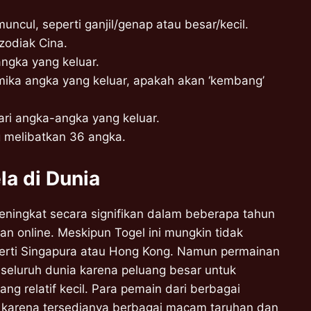
ncul, seperti ganjil/genap atau besar/kecil.
zodiak Cina.
angka yang keluar.
ka angka yang keluar, apakah akan ‘kembang’
ri angka-angka yang keluar.
 melibatkan 36 angka.
la di Dunia
meningkat secara signifikan dalam beberapa tahun
ian online. Meskipun Togel ini mungkin tidak
perti Singapura atau Hong Kong. Namun permainan
 seluruh dunia karena peluang besar untuk
 relatif kecil. Para pemain dari berbagai
a karena tersedianya berbagai macam taruhan dan