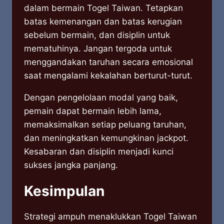
dalam bermain Togel Taiwan. Tetapkan
batas kemenangan dan batas kerugian
sebelum bermain, dan disiplin untuk
mematuhinya. Jangan tergoda untuk
menggandakan taruhan secara emosional
saat mengalami kekalahan berturut-turut.
Dengan pengelolaan modal yang baik,
pemain dapat bermain lebih lama,
memaksimalkan setiap peluang taruhan,
dan meningkatkan kemungkinan jackpot.
Kesabaran dan disiplin menjadi kunci
sukses jangka panjang.
Kesimpulan
Strategi ampuh menaklukkan Togel Taiwan