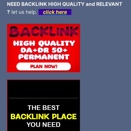
TAIWAN
NEED BACKLINK HIGH QUALITY and RELEVANT
DAN
?
let us help.
click here
BAWA
PULANG
JACKPOT