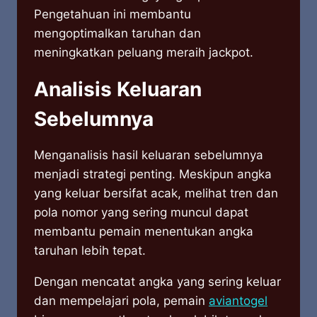
Pengetahuan ini membantu
mengoptimalkan taruhan dan
meningkatkan peluang meraih jackpot.
Analisis Keluaran
Sebelumnya
Menganalisis hasil keluaran sebelumnya
menjadi strategi penting. Meskipun angka
yang keluar bersifat acak, melihat tren dan
pola nomor yang sering muncul dapat
membantu pemain menentukan angka
taruhan lebih tepat.
Dengan mencatat angka yang sering keluar
dan mempelajari pola, pemain
aviantogel