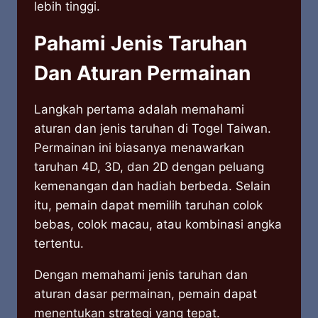
lebih tinggi.
Pahami Jenis Taruhan
Dan Aturan Permainan
Langkah pertama adalah memahami
aturan dan jenis taruhan di Togel Taiwan.
Permainan ini biasanya menawarkan
taruhan 4D, 3D, dan 2D dengan peluang
kemenangan dan hadiah berbeda. Selain
itu, pemain dapat memilih taruhan colok
bebas, colok macau, atau kombinasi angka
tertentu.
Dengan memahami jenis taruhan dan
aturan dasar permainan, pemain dapat
menentukan strategi yang tepat.