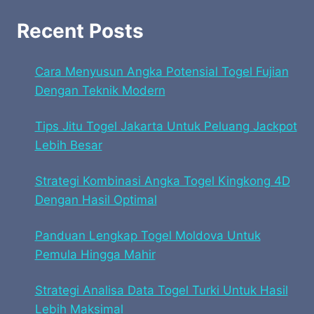
Recent Posts
Cara Menyusun Angka Potensial Togel Fujian
Dengan Teknik Modern
Tips Jitu Togel Jakarta Untuk Peluang Jackpot
Lebih Besar
Strategi Kombinasi Angka Togel Kingkong 4D
Dengan Hasil Optimal
Panduan Lengkap Togel Moldova Untuk
Pemula Hingga Mahir
Strategi Analisa Data Togel Turki Untuk Hasil
Lebih Maksimal