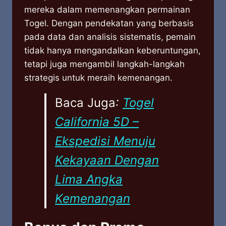
mereka dalam memenangkan permainan
Togel. Dengan pendekatan yang berbasis
pada data dan analisis sistematis, pemain
tidak hanya mengandalkan keberuntungan,
tetapi juga mengambil langkah-langkah
strategis untuk meraih kemenangan.
Baca Juga
:
Togel
California 5D –
Ekspedisi Menuju
Kekayaan Dengan
Lima Angka
Kemenangan