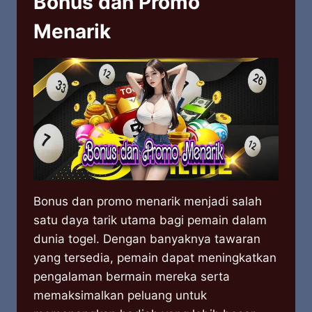
Bonus dan Promo
Menarik
Bonus dan promo menarik menjadi salah
satu daya tarik utama bagi pemain dalam
dunia togel. Dengan banyaknya tawaran
yang tersedia, pemain dapat meningkatkan
pengalaman bermain mereka serta
memaksimalkan peluang untuk