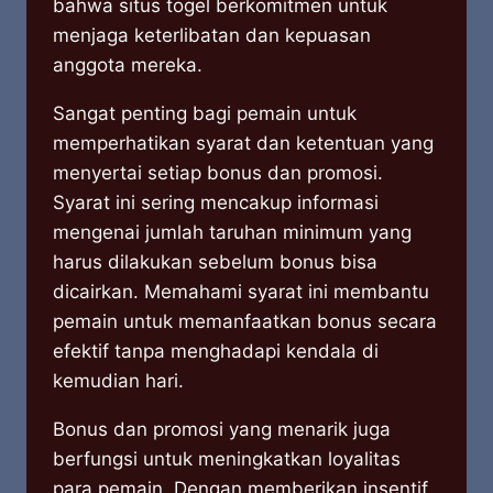
bahwa situs togel berkomitmen untuk
menjaga keterlibatan dan kepuasan
anggota mereka.
Sangat penting bagi pemain untuk
memperhatikan syarat dan ketentuan yang
menyertai setiap bonus dan promosi.
Syarat ini sering mencakup informasi
mengenai jumlah taruhan minimum yang
harus dilakukan sebelum bonus bisa
dicairkan. Memahami syarat ini membantu
pemain untuk memanfaatkan bonus secara
efektif tanpa menghadapi kendala di
kemudian hari.
Bonus dan promosi yang menarik juga
berfungsi untuk meningkatkan loyalitas
para pemain. Dengan memberikan insentif