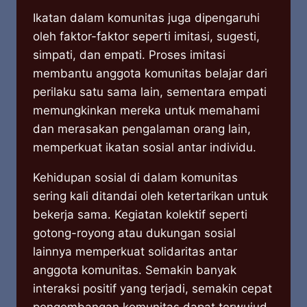
Ikatan dalam komunitas juga dipengaruhi
oleh faktor-faktor seperti imitasi, sugesti,
simpati, dan empati. Proses imitasi
membantu anggota komunitas belajar dari
perilaku satu sama lain, sementara empati
memungkinkan mereka untuk memahami
dan merasakan pengalaman orang lain,
memperkuat ikatan sosial antar individu.
Kehidupan sosial di dalam komunitas
sering kali ditandai oleh ketertarikan untuk
bekerja sama. Kegiatan kolektif seperti
gotong-royong atau dukungan sosial
lainnya memperkuat solidaritas antar
anggota komunitas. Semakin banyak
interaksi positif yang terjadi, semakin cepat