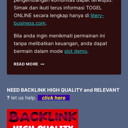
pengembangan komunitas dapat terwujud.
Simak dan ikuti terus informasi TOGEL
ONLINE secara lengkap hanya di
litery-
business.com
.
Bila anda ingin menikmati permainan ini
tanpa melibatkan keuangan, anda dapat
bermain dalam mode
slot demo
.
TOGEL
READ MORE
TURKI:
INOVASI
DAN
FITUR
NEED BACKLINK HIGH QUALITY and RELEVANT
MENARIK
?
let us help.
click here
YANG
MENGUBAH
CARA
ANDA
BERMAIN