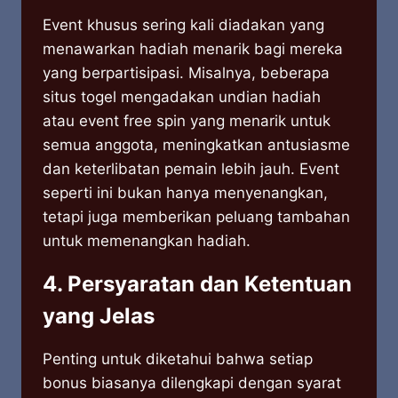
Event khusus sering kali diadakan yang
menawarkan hadiah menarik bagi mereka
yang berpartisipasi. Misalnya, beberapa
situs togel mengadakan undian hadiah
atau event free spin yang menarik untuk
semua anggota, meningkatkan antusiasme
dan keterlibatan pemain lebih jauh. Event
seperti ini bukan hanya menyenangkan,
tetapi juga memberikan peluang tambahan
untuk memenangkan hadiah.
4. Persyaratan dan Ketentuan
yang Jelas
Penting untuk diketahui bahwa setiap
bonus biasanya dilengkapi dengan syarat