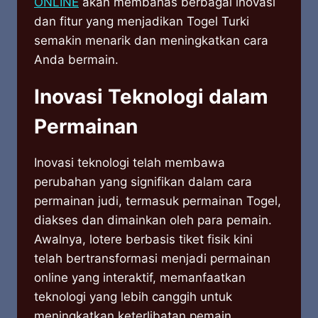
ONLINE
akan membahas berbagai inovasi
dan fitur yang menjadikan Togel Turki
semakin menarik dan meningkatkan cara
Anda bermain.
Inovasi Teknologi dalam
Permainan
Inovasi teknologi telah membawa
perubahan yang signifikan dalam cara
permainan judi, termasuk permainan Togel,
diakses dan dimainkan oleh para pemain.
Awalnya, lotere berbasis tiket fisik kini
telah bertransformasi menjadi permainan
online yang interaktif, memanfaatkan
teknologi yang lebih canggih untuk
meningkatkan keterlibatan pemain.