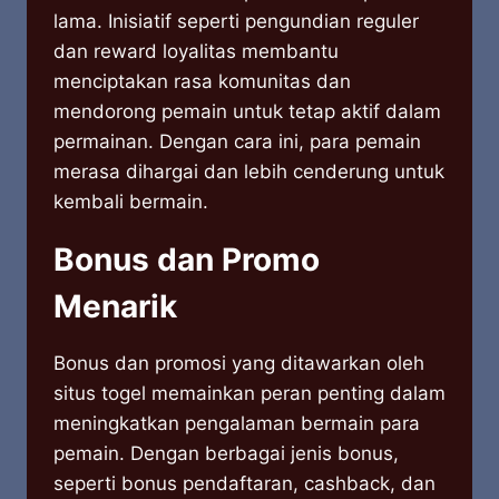
lama. Inisiatif seperti pengundian reguler
dan reward loyalitas membantu
menciptakan rasa komunitas dan
mendorong pemain untuk tetap aktif dalam
permainan. Dengan cara ini, para pemain
merasa dihargai dan lebih cenderung untuk
kembali bermain.
Bonus dan Promo
Menarik
Bonus dan promosi yang ditawarkan oleh
situs togel memainkan peran penting dalam
meningkatkan pengalaman bermain para
pemain. Dengan berbagai jenis bonus,
seperti bonus pendaftaran, cashback, dan