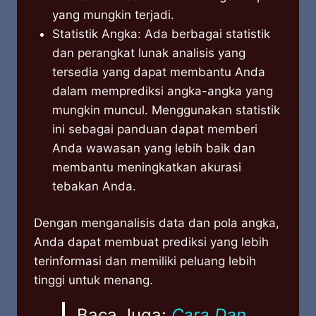
yang mungkin terjadi.
Statistik Angka: Ada berbagai statistik
dan perangkat lunak analisis yang
tersedia yang dapat membantu Anda
dalam memprediksi angka-angka yang
mungkin muncul. Menggunakan statistik
ini sebagai panduan dapat memberi
Anda wawasan yang lebih baik dan
membantu meningkatkan akurasi
tebakan Anda.
Dengan menganalisis data dan pola angka,
Anda dapat membuat prediksi yang lebih
terinformasi dan memiliki peluang lebih
tinggi untuk menang.
Baca Juga:
Cara Dan