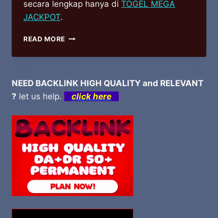
secara lengkap hanya di
TOGEL MEGA
JACKPOT
.
STRATEGI
READ MORE
EFEKTIF
MUDAH
JACKPOT
BERMAIN
NEED BACKLINK HIGH QUALITY and RELEVANT
TOGEL
?
let us help.
click here
BOLIVIA
4D