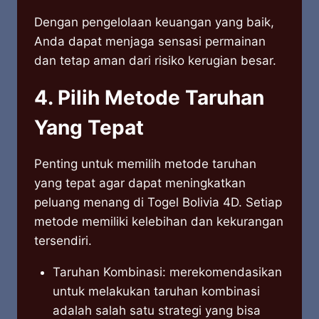
Dengan pengelolaan keuangan yang baik,
Anda dapat menjaga sensasi permainan
dan tetap aman dari risiko kerugian besar.
4. Pilih Metode Taruhan
Yang Tepat
Penting untuk memilih metode taruhan
yang tepat agar dapat meningkatkan
peluang menang di Togel Bolivia 4D. Setiap
metode memiliki kelebihan dan kekurangan
tersendiri.
Taruhan Kombinasi: merekomendasikan
untuk melakukan taruhan kombinasi
adalah salah satu strategi yang bisa