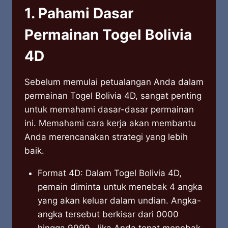
1. Pahami Dasar
Permainan Togel Bolivia
4D
Sebelum memulai petualangan Anda dalam
permainan Togel Bolivia 4D, sangat penting
untuk memahami dasar-dasar permainan
ini. Memahami cara kerja akan membantu
Anda merencanakan strategi yang lebih
baik.
Format 4D: Dalam Togel Bolivia 4D,
pemain diminta untuk menebak 4 angka
yang akan keluar dalam undian. Angka-
angka tersebut berkisar dari 0000