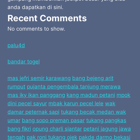
anda dapatkan di sini.
Recent Comments
No comments to show.
palu4d
bandar togel
mas jefri semir karawang
bang bejeng arit
rumput
pujanta pengembala tanjung merawa
mas iky ikan panggang
kang madun petani
mpok
dini pecel sayur
mbak karun pecel lele
wak
damar peternak sapi
tukang becak medan wak
umar
bang sopo preman pasar
tukang pangkas
bang fikri
opung charli siantar
petani jagung jawa
tengah
pak roni tukang ojek
pakde darmo bekasi