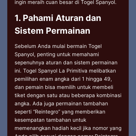
ingin meraih cuan besar di Togel Spanyol.
1. Pahami Aturan dan
Sistem Permainan
Sebelum Anda mulai bermain Togel
Spanyol, penting untuk memahami
sepenuhnya aturan dan sistem permainan
ini. Togel Spanyol La Primitiva melibatkan
pemilihan enam angka dari 1 hingga 49,
dan pemain bisa memilih untuk membeli
tiket dengan satu atau beberapa kombinasi
angka. Ada juga permainan tambahan
seperti “Reintegro” yang memberikan
kesempatan tambahan untuk
memenangkan hadiah kecil jika nomor yang