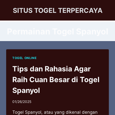
Skip
SITUS TOGEL TERPERCAYA
to
content
Permainan Togel Spanyol
TOGEL ONLINE
Tips dan Rahasia Agar
Raih Cuan Besar di Togel
Spanyol
01/26/2025
Togel Spanyol, atau yang dikenal dengan