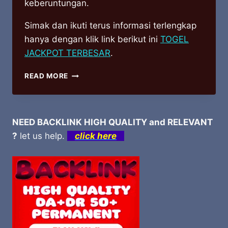
keberuntungan.
Simak dan ikuti terus informasi terlengkap
hanya dengan klik link berikut ini
TOGEL
JACKPOT TERBESAR
.
TIPS
READ MORE
DAN
RAHASIA
AGAR
RAIH
NEED BACKLINK HIGH QUALITY and RELEVANT
CUAN
?
let us help.
click here
BESAR
DI
TOGEL
SPANYOL