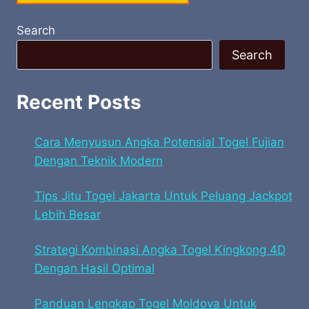
Search
Search
Recent Posts
Cara Menyusun Angka Potensial Togel Fujian
Dengan Teknik Modern
Tips Jitu Togel Jakarta Untuk Peluang Jackpot
Lebih Besar
Strategi Kombinasi Angka Togel Kingkong 4D
Dengan Hasil Optimal
Panduan Lengkap Togel Moldova Untuk