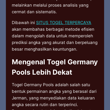
melainkan melalui proses analisis yang
cermat dan sistematis.
Dibawah ini
SITUS TOGEL TERPERCAYA
akan membahas berbagai metode efisien
dalam mengolah data untuk memperoleh
prediksi angka yang akurat dan berpeluang
besar menghasilkan keuntungan.
Mengenal Togel Germany
Pools Lebih Dekat
Togel Germany Pools adalah salah satu
bentuk permainan angka yang berasal dari
Jerman, yang menyediakan data keluaran
angka secara rutin dan terperinci.