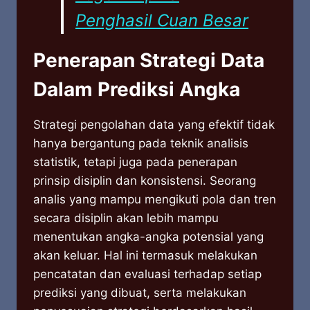
Penghasil Cuan Besar
Penerapan Strategi Data
Dalam Prediksi Angka
Strategi pengolahan data yang efektif tidak
hanya bergantung pada teknik analisis
statistik, tetapi juga pada penerapan
prinsip disiplin dan konsistensi. Seorang
analis yang mampu mengikuti pola dan tren
secara disiplin akan lebih mampu
menentukan angka-angka potensial yang
akan keluar. Hal ini termasuk melakukan
pencatatan dan evaluasi terhadap setiap
prediksi yang dibuat, serta melakukan