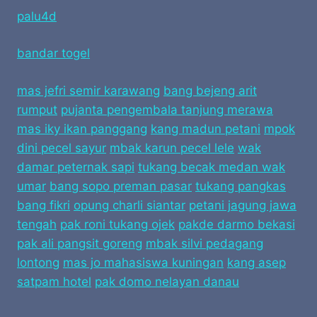
palu4d
bandar togel
mas jefri semir karawang
bang bejeng arit
rumput
pujanta pengembala tanjung merawa
mas iky ikan panggang
kang madun petani
mpok
dini pecel sayur
mbak karun pecel lele
wak
damar peternak sapi
tukang becak medan wak
umar
bang sopo preman pasar
tukang pangkas
bang fikri
opung charli siantar
petani jagung jawa
tengah
pak roni tukang ojek
pakde darmo bekasi
pak ali pangsit goreng
mbak silvi pedagang
lontong
mas jo mahasiswa kuningan
kang asep
satpam hotel
pak domo nelayan danau