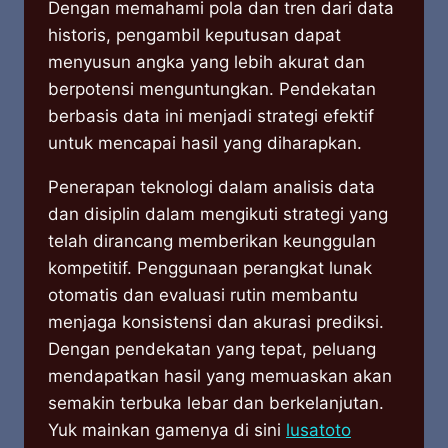
Dengan memahami pola dan tren dari data
historis, pengambil keputusan dapat
menyusun angka yang lebih akurat dan
berpotensi menguntungkan. Pendekatan
berbasis data ini menjadi strategi efektif
untuk mencapai hasil yang diharapkan.
Penerapan teknologi dalam analisis data
dan disiplin dalam mengikuti strategi yang
telah dirancang memberikan keunggulan
kompetitif. Penggunaan perangkat lunak
otomatis dan evaluasi rutin membantu
menjaga konsistensi dan akurasi prediksi.
Dengan pendekatan yang tepat, peluang
mendapatkan hasil yang memuaskan akan
semakin terbuka lebar dan berkelanjutan.
Yuk mainkan gamenya di sini
lusatoto