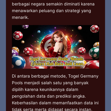
berbagai negara semakin diminati karena
menawarkan peluang dan strategi yang
menarik.
Di antara berbagai metode, Togel Germany
Pools menjadi salah satu yang banyak
dipilih karena keunikannya dalam
pengolahan data dan prediksi angka.
Keberhasilan dalam memanfaatkan data ini
tidak serta merta didapat secara instan,