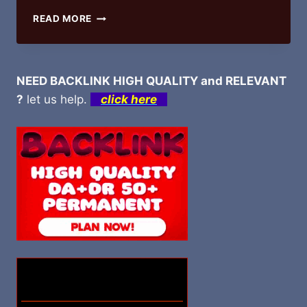
TOGEL
READ MORE
GERMANY
POOLS:
METODE
EFISIEN
NEED BACKLINK HIGH QUALITY and RELEVANT
OLAH
?
let us help.
click here
DATA
JADI
CUAN