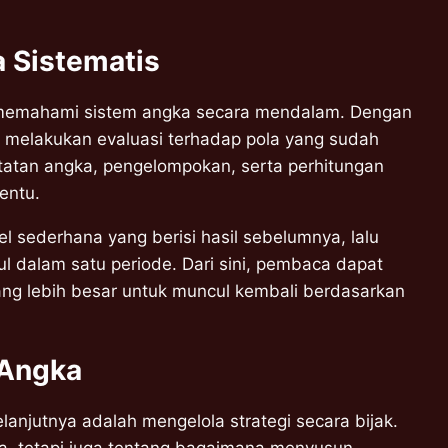
a Sistematis
m memahami sistem angka secara mendalam. Dengan
 melakukan evaluasi terhadap pola yang sudah
catatan angka, pengelompokan, serta perhitungan
entu.
 sederhana yang berisi hasil sebelumnya, lalu
l dalam satu periode. Dari sini, pembaca dapat
ng lebih besar untuk muncul kembali berdasarkan
 Angka
anjutnya adalah mengelola strategi secara bijak.
gka, tetapi juga tentang bagaimana menyusun