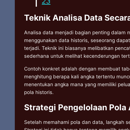
23
Teknik Analisa Data Secar
Analisa data menjadi bagian penting dala
menggunakan data historis, seseorang dapat
terjadi. Teknik ini biasanya melibatkan pen
sederhana untuk melihat kecenderungan tert
Contoh konkret adalah dengan membuat tabel
menghitung berapa kali angka tertentu muncu
menentukan angka mana yang memiliki pelua
pola historis.
Strategi Pengelolaan Pola
Setelah memahami pola dan data, langkah sel
Strategi ini tidak hanya tentang memilih an