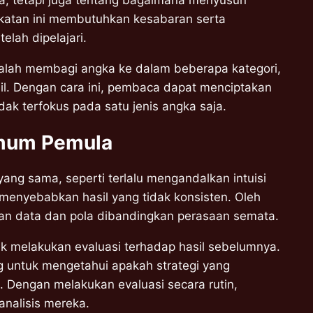
ekatan ini membutuhkan kesabaran serta
lah dipelajari.
dalah membagi angka ke dalam beberapa kategori,
jil. Dengan cara ini, pembaca dapat menciptakan
dak terfokus pada satu jenis angka saja.
Umum Pemula
ng sama, seperti terlalu mengandalkan intuisi
t menyebabkan hasil yang tidak konsisten. Oleh
kan data dan pola dibandingkan perasaan semata.
dak melakukan evaluasi terhadap hasil sebelumnya.
g untuk mengetahui apakah strategi yang
i. Dengan melakukan evaluasi secara rutin,
analisis mereka.