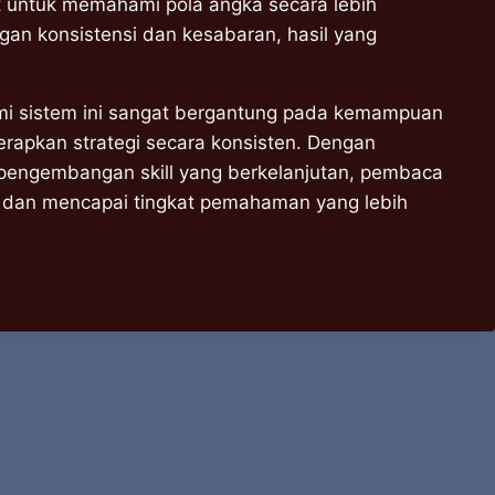
 untuk memahami pola angka secara lebih
ngan konsistensi dan kesabaran, hasil yang
mi sistem ini sangat bergantung pada kemampuan
erapkan strategi secara konsisten. Dengan
a pengembangan skill yang berkelanjutan, pembaca
a dan mencapai tingkat pemahaman yang lebih