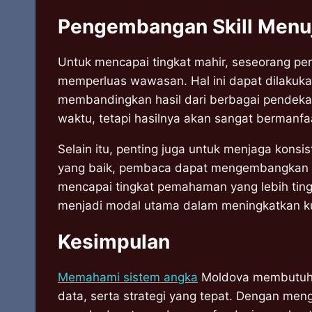
Pengembangan Skill Menuj
Untuk mencapai tingkat mahir, seseorang pe
memperluas wawasan. Hal ini dapat dilakuka
membandingkan hasil dari berbagai pendeka
waktu, tetapi hasilnya akan sangat bermanfa
Selain itu, penting juga untuk menjaga konsis
yang baik, pembaca dapat mengembangkan
mencapai tingkat pemahaman yang lebih tin
menjadi modal utama dalam meningkatkan kua
Kesimpulan
Memahami sistem angka
Moldova membutuhka
data, serta strategi yang tepat. Dengan meng