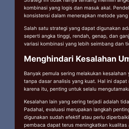
kombinasi yang logis dan masuk akal. Pend
konsistensi dalam menerapkan metode yang te
Salah satu strategi yang dapat digunakan a
seperti angka tinggi, rendah, genap, dan gan
variasi kombinasi yang lebih seimbang dan ti
Menghindari Kesalahan 
Banyak pemula sering melakukan kesalahan ya
tanpa dasar analisis yang kuat. Hal ini dapa
karena itu, penting untuk selalu mengutama
Kesalahan lain yang sering terjadi adalah ti
Padahal, evaluasi merupakan langkah pentin
digunakan sudah efektif atau perlu diperbaik
pembaca dapat terus meningkatkan kualitas 