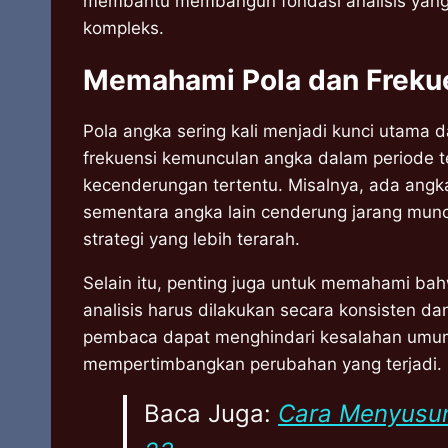
membantu membangun fondasi analisis yang l
kompleks.
Memahami Pola dan Freku
Pola angka sering kali menjadi kunci utama
frekuensi kemunculan angka dalam periode te
kecenderungan tertentu. Misalnya, ada angka
sementara angka lain cenderung jarang mun
strategi yang lebih terarah.
Selain itu, penting juga untuk memahami bahwa
analisis harus dilakukan secara konsisten dan
pembaca dapat menghindari kesalahan umum s
mempertimbangkan perubahan yang terjadi.
Baca Juga:
Cara Menyusun 