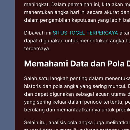
meningkat. Dalam permainan ini, kita akan 
menentukan angka hari ini secara akurat da
dalam pengambilan keputusan yang lebih bai
Dibawah ini
SITUS TOGEL TERPERCAYA
akan
dapat digunakan untuk menentukan angka hari 
terpercaya.
Memahami Data dan Pola 
Salah satu langkah penting dalam menentuk
historis dan pola angka yang sering muncul. 
dan dapat digunakan sebagai acuan utama d
yang sering keluar dalam periode tertentu, 
berulang dan memanfaatkannya untuk prediksi
Selain itu, analisis pola angka juga meliba