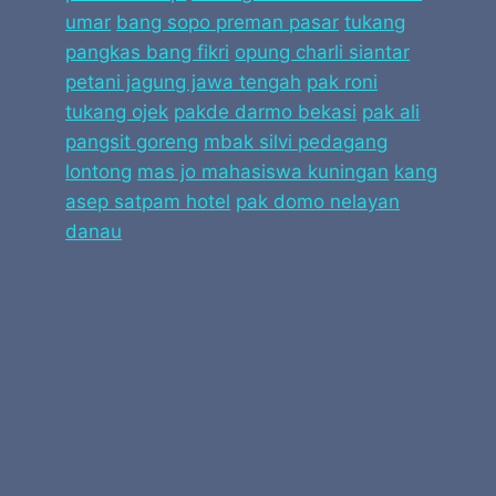
umar
bang sopo preman pasar
tukang
pangkas bang fikri
opung charli siantar
petani jagung jawa tengah
pak roni
tukang ojek
pakde darmo bekasi
pak ali
pangsit goreng
mbak silvi pedagang
lontong
mas jo mahasiswa kuningan
kang
asep satpam hotel
pak domo nelayan
danau