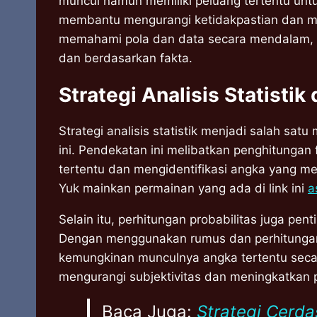
muncul namun memiliki peluang tertentu untu
membantu mengurangi ketidakpastian dan men
memahami pola dan data secara mendalam, p
dan berdasarkan fakta.
Strategi Analisis Statistik
Strategi analisis statistik menjadi salah sa
ini. Pendekatan ini melibatkan penghitungan
tertentu dan mengidentifikasi angka yang me
Yuk mainkan permainan yang ada di link ini
a
Selain itu, perhitungan probabilitas juga pe
Dengan menggunakan rumus dan perhitungan 
kemungkinan munculnya angka tertentu secar
mengurangi subjektivitas dan meningkatkan p
Baca Juga:
Strategi Cerda