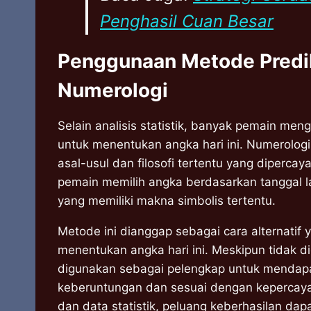
Penghasil Cuan Besar
Penggunaan Metode Predik
Numerologi
Selain analisis statistik, banyak pemain men
untuk menentukan angka hari ini. Numerolog
asal-usul dan filosofi tertentu yang diper
pemain memilih angka berdasarkan tanggal la
yang memiliki makna simbolis tertentu.
Metode ini dianggap sebagai cara alternat
menentukan angka hari ini. Meskipun tidak di
digunakan sebagai pelengkap untuk menda
keberuntungan dan sesuai dengan kepercayaa
dan data statistik, peluang keberhasilan dapa