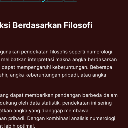
si Berdasarkan Filosofi
ggunakan pendekatan filosofis seperti numerologi
i melibatkan interpretasi makna angka berdasarkan
caya dapat mempengaruhi keberuntungan. Beberapa
hir, angka keberuntungan pribadi, atau angka
if yang dapat memberikan pandangan berbeda dalam
dukung oleh data statistik, pendekatan ini sering
patkan angka yang dianggap membawa
n pribadi. Dengan kombinasi analisis numerologi
t lebih optimal.