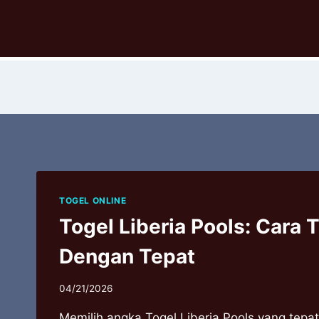
Skip
to
content
TOGEL ONLINE
Togel Liberia Pools: Cara 
Dengan Tepat
04/21/2026
Memilih angka Togel Liberia Pools yang tepa