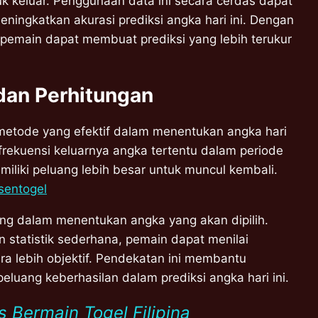
k keluar. Penggunaan data ini secara cerdas dapat
ingkatkan akurasi prediksi angka hari ini. Dengan
emain dapat membuat prediksi yang lebih terukur
 dan Perhitungan
tu metode yang efektif dalam menentukan angka hari
 frekuensi keluarnya angka tertentu dalam periode
miliki peluang lebih besar untuk muncul kembali.
sentogel
nting dalam menentukan angka yang akan dipilih.
statistik sederhana, pemain dapat menilai
a lebih objektif. Pendekatan ini membantu
eluang keberhasilan dalam prediksi angka hari ini.
s Bermain Togel Filipina