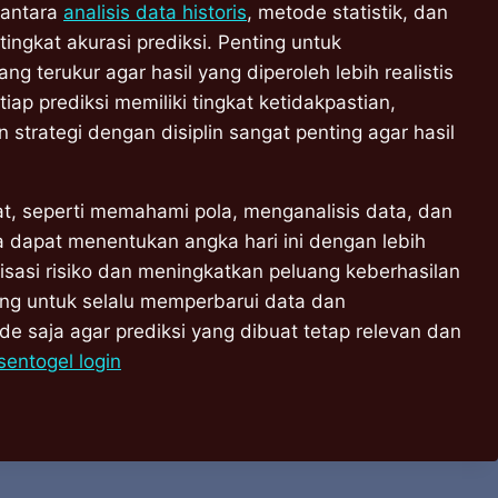
 antara
analisis data historis
, metode statistik, dan
ngkat akurasi prediksi. Penting untuk
g terukur agar hasil yang diperoleh lebih realistis
ap prediksi memiliki tingkat ketidakpastian,
trategi dengan disiplin sangat penting agar hasil
t, seperti memahami pola, menganalisis data, dan
a dapat menentukan angka hari ini dengan lebih
sasi risiko dan meningkatkan peluang keberhasilan
nting untuk selalu memperbarui data dan
 saja agar prediksi yang dibuat tetap relevan dan
sentogel login