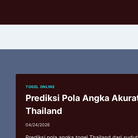
Skip
to
content
TOGEL ONLINE
Prediksi Pola Angka Akura
Thailand
04/24/2026
Prediksi pola angka togel Thailand dari sudut 