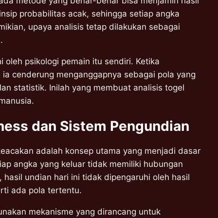
ada metode yang benar-benar bisa menjamin hasil
insip probabilitas acak, sehingga setiap angka
mikian, upaya analisis tetap dilakukan sebagai
.
hi oleh psikologi pemain itu sendiri. Ketika
, ia cenderung menganggapnya sebagai pola yang
lan statistik. Inilah yang membuat analisis togel
 manusia.
ess dan Sistem Pengundian
 keacakan adalah konsep utama yang menjadi dasar
iap angka yang keluar tidak memiliki hubungan
asil undian hari ini tidak dipengaruhi oleh hasil
rti ada pola tertentu.
unakan mekanisme yang dirancang untuk