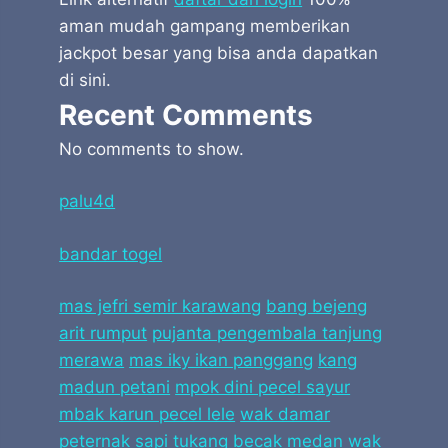
aman mudah gampang memberikan
jackpot besar yang bisa anda dapatkan
di sini.
Recent Comments
No comments to show.
palu4d
bandar togel
mas jefri semir karawang
bang bejeng
arit rumput
pujanta pengembala tanjung
merawa
mas iky ikan panggang
kang
madun petani
mpok dini pecel sayur
mbak karun pecel lele
wak damar
peternak sapi
tukang becak medan wak