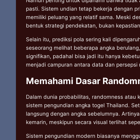
Namun penting untuk dipahami bahwa tidak 
pasti. Sistem undian tetap bekerja dengan pr
memiliki peluang yang relatif sama. Meski de
bentuk strategi pendekatan, bukan kepastian
Selain itu, prediksi pola sering kali dipengaru
seseorang melihat beberapa angka berulang
signifikan, padahal bisa jadi itu hanya kebetu
menjadi campuran antara data dan persepsi
Memahami Dasar Randomn
Dalam dunia probabilitas, randomness atau
sistem pengundian angka togel Thailand. Set
langsung dengan angka sebelumnya. Artinya, h
kemarin, meskipun secara visual terlihat sepe
Sistem pengundian modern biasanya mengg