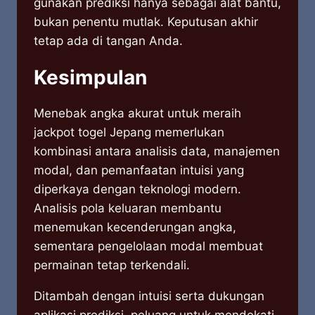
gunakan prediksi hanya sebagai alat bantu,
bukan penentu mutlak. Keputusan akhir
tetap ada di tangan Anda.
Kesimpulan
Menebak angka akurat untuk meraih
jackpot togel Jepang memerlukan
kombinasi antara analisis data, manajemen
modal, dan pemanfaatan intuisi yang
diperkaya dengan teknologi modern.
Analisis pola keluaran membantu
menemukan kecenderungan angka,
sementara pengelolaan modal membuat
permainan tetap terkendali.
Ditambah dengan intuisi serta dukungan