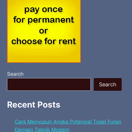
Search
Search
Recent Posts
Cara Menyusun Angka Potensial Togel Fujian
Dengan Teknik Modern