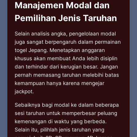
Manajemen Modal dan
Pemilihan Jenis Taruhan
Selain analisis angka, pengelolaan modal
juga sangat berpengaruh dalam permainan
togel Jepang. Menetapkan anggaran
khusus akan membuat Anda lebih disiplin
dan terhindar dari kerugian besar. Jangan
pernah memasang taruhan melebihi batas
kemampuan hanya karena mengejar
jackpot.
Sebaiknya bagi modal ke dalam beberapa
sesi taruhan untuk memperbesar peluang
kemenangan di waktu yang berbeda.
Selain itu, pilihlah jenis taruhan yang