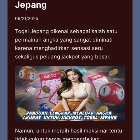
Jepang
09/21/2025
Togel Jepang dikenal sebagai salah satu
permainan angka yang sangat diminati
karena menghadirkan sensasi seru
sekaligus peluang jackpot yang besar.
Namun, untuk meraih hasil maksimal tentu
tidak cukup hanya mengandalkan