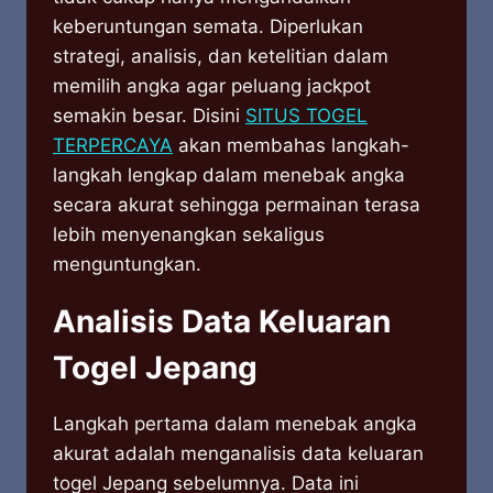
keberuntungan semata. Diperlukan
strategi, analisis, dan ketelitian dalam
memilih angka agar peluang jackpot
semakin besar. Disini
SITUS TOGEL
TERPERCAYA
akan membahas langkah-
langkah lengkap dalam menebak angka
secara akurat sehingga permainan terasa
lebih menyenangkan sekaligus
menguntungkan.
Analisis Data Keluaran
Togel Jepang
Langkah pertama dalam menebak angka
akurat adalah menganalisis data keluaran
togel Jepang sebelumnya. Data ini