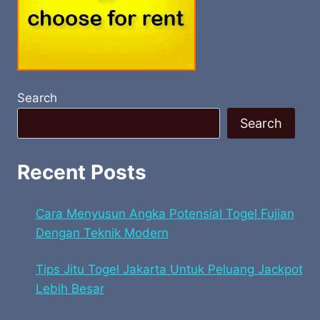
Search
Search
Recent Posts
Cara Menyusun Angka Potensial Togel Fujian
Dengan Teknik Modern
Tips Jitu Togel Jakarta Untuk Peluang Jackpot
Lebih Besar