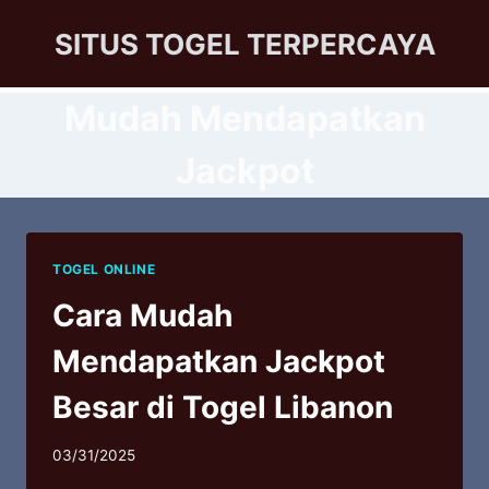
Skip
SITUS TOGEL TERPERCAYA
to
content
Mudah Mendapatkan
Jackpot
TOGEL ONLINE
Cara Mudah
Mendapatkan Jackpot
Besar di Togel Libanon
03/31/2025