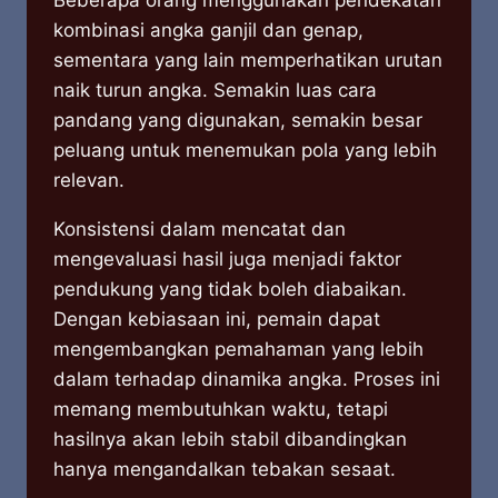
Beberapa orang menggunakan pendekatan
kombinasi angka ganjil dan genap,
sementara yang lain memperhatikan urutan
naik turun angka. Semakin luas cara
pandang yang digunakan, semakin besar
peluang untuk menemukan pola yang lebih
relevan.
Konsistensi dalam mencatat dan
mengevaluasi hasil juga menjadi faktor
pendukung yang tidak boleh diabaikan.
Dengan kebiasaan ini, pemain dapat
mengembangkan pemahaman yang lebih
dalam terhadap dinamika angka. Proses ini
memang membutuhkan waktu, tetapi
hasilnya akan lebih stabil dibandingkan
hanya mengandalkan tebakan sesaat.