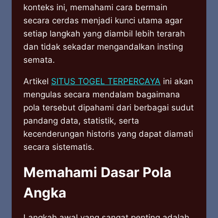
konteks ini, memahami cara bermain
secara cerdas menjadi kunci utama agar
setiap langkah yang diambil lebih terarah
dan tidak sekadar mengandalkan insting
semata.
Artikel
SITUS TOGEL TERPERCAYA
ini akan
mengulas secara mendalam bagaimana
pola tersebut dipahami dari berbagai sudut
pandang data, statistik, serta
kecenderungan historis yang dapat diamati
secara sistematis.
Memahami Dasar Pola
Angka
Langkah awal yang sangat penting adalah