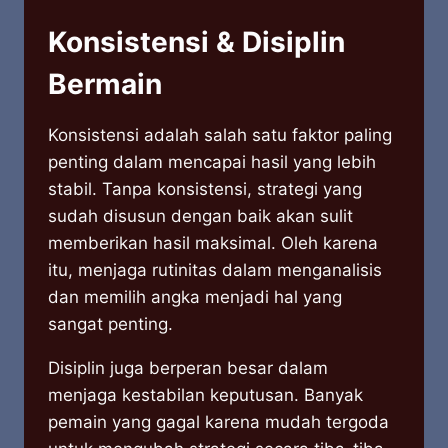
Konsistensi & Disiplin
Bermain
Konsistensi adalah salah satu faktor paling
penting dalam mencapai hasil yang lebih
stabil. Tanpa konsistensi, strategi yang
sudah disusun dengan baik akan sulit
memberikan hasil maksimal. Oleh karena
itu, menjaga rutinitas dalam menganalisis
dan memilih angka menjadi hal yang
sangat penting.
Disiplin juga berperan besar dalam
menjaga kestabilan keputusan. Banyak
pemain yang gagal karena mudah tergoda