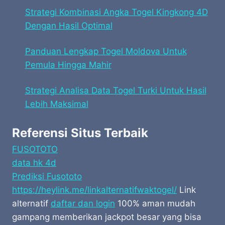
Strategi Kombinasi Angka Togel Kingkong 4D
Dengan Hasil Optimal
Panduan Lengkap Togel Moldova Untuk
Pemula Hingga Mahir
Strategi Analisa Data Togel Turki Untuk Hasil
Lebih Maksimal
Referensi Situs Terbaik
FUSOTOTO
data hk 4d
Prediksi Fusototo
https://heylink.me/linkalternatifwaktogel/
Link
alternatif
daftar dan login
100% aman mudah
gampang memberikan jackpot besar yang bisa