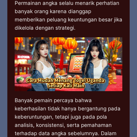
Permainan angka selalu menarik perhatian
banyak orang karena dianggap
memberikan peluang keuntungan besar jika
dikelola dengan strategi.
Banyak pemain percaya bahwa
keberhasilan tidak hanya bergantung pada
keberuntungan, tetapi juga pada pola
analisis, konsistensi, serta pemahaman
terhadap data angka sebelumnya. Dalam