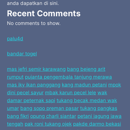
anda dapatkan di sini.
Recent Comments
No comments to show.
palu4d
bandar togel
mas jefri semir karawang
bang bejeng arit
rumput
pujanta pengembala tanjung merawa
mas iky ikan panggang
kang madun petani
mpok
dini pecel sayur
mbak karun pecel lele
wak
damar peternak sapi
tukang becak medan wak
umar
bang sopo preman pasar
tukang pangkas
bang fikri
opung charli siantar
petani jagung jawa
tengah
pak roni tukang ojek
pakde darmo bekasi