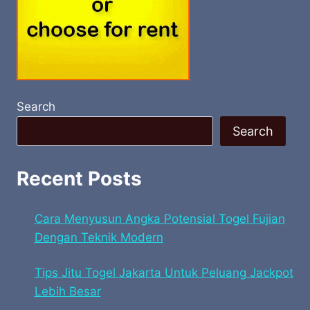
Search
Search
Recent Posts
Cara Menyusun Angka Potensial Togel Fujian
Dengan Teknik Modern
Tips Jitu Togel Jakarta Untuk Peluang Jackpot
Lebih Besar