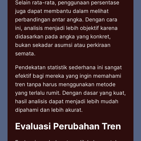
Selain rata-rata, penggunaan persentase
juga dapat membantu dalam melihat
perbandingan antar angka. Dengan cara
ini, analisis menjadi lebih objektif karena
didasarkan pada angka yang konkret,
bukan sekadar asumsi atau perkiraan
semata.
Pendekatan statistik sederhana ini sangat
efektif bagi mereka yang ingin memahami
tren tanpa harus menggunakan metode
yang terlalu rumit. Dengan dasar yang kuat,
hasil analisis dapat menjadi lebih mudah
dipahami dan lebih akurat.
Evaluasi Perubahan Tren