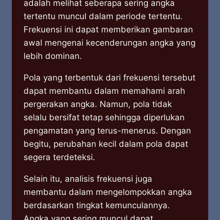
adalah melihat seberapa sering angka
tertentu muncul dalam periode tertentu.
Frekuensi ini dapat memberikan gambaran
awal mengenai kecenderungan angka yang
lebih dominan.
Pola yang terbentuk dari frekuensi tersebut
dapat membantu dalam memahami arah
pergerakan angka. Namun, pola tidak
selalu bersifat tetap sehingga diperlukan
pengamatan yang terus-menerus. Dengan
begitu, perubahan kecil dalam pola dapat
segera terdeteksi.
Selain itu, analisis frekuensi juga
membantu dalam mengelompokkan angka
berdasarkan tingkat kemunculannya.
Angka yang sering muncul dapat