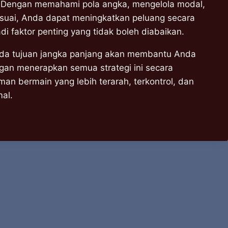
t. Dengan memahami pola angka, mengelola modal,
suai, Anda dapat meningkatkan peluang secara
adi faktor penting yang tidak boleh diabaikan.
pada tujuan jangka panjang akan membantu Anda
ngan menerapkan semua strategi ini secara
n bermain yang lebih terarah, terkontrol, dan
mal.