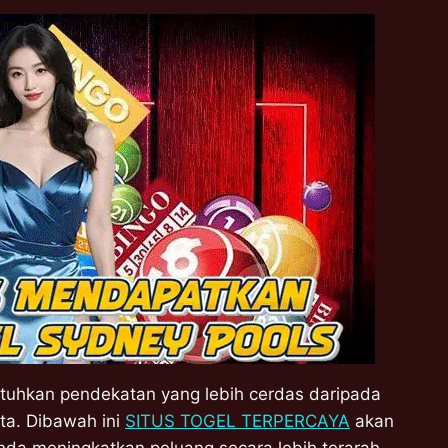
tuhkan pendekatan yang lebih cerdas daripada
a. Dibawah ini
SITUS TOGEL TERPERCAYA
akan
a meningkatkan peluang secara lebih terarah.