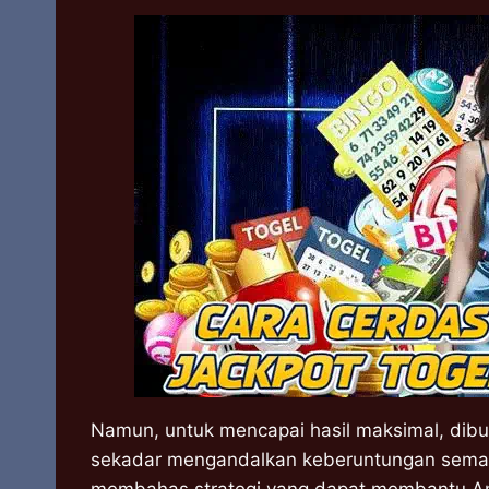
Namun, untuk mencapai hasil maksimal, dibu
sekadar mengandalkan keberuntungan semat
membahas strategi yang dapat membantu And