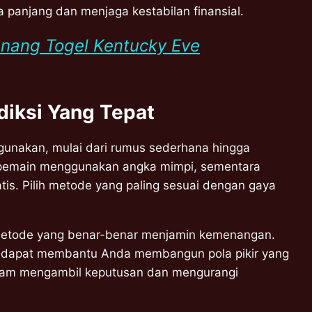
panjang dan menjaga kestabilan finansial.
enang Togel Kentucky Eve
iksi Yang Tepat
gunakan, mulai dari rumus sederhana hingga
 pemain menggunakan angka mimpi, sementara
is. Pilih metode yang paling sesuai dengan gaya
metode yang benar-benar menjamin kemenangan.
 dapat membantu Anda membangun pola pikir yang
alam mengambil keputusan dan mengurangi