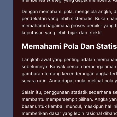
Dengan memahami pola, mengelola angka, d
pendekatan yang lebih sistematis. Bukan ha
memahami bagaimana proses berpikir yang
keputusan yang lebih bijak dan efektif.
Memahami Pola Dan Statis
Langkah awal yang penting adalah memahami
sebelumnya. Banyak pemain berpengalaman 
gambaran tentang kecenderungan angka tert
secara rutin, Anda dapat mulai melihat pola 
Selain itu, penggunaan statistik sederhana 
membantu mempersempit pilihan. Angka yang 
besar untuk kembali muncul, meskipun hal ini
memberikan dasar yang lebih rasional diban