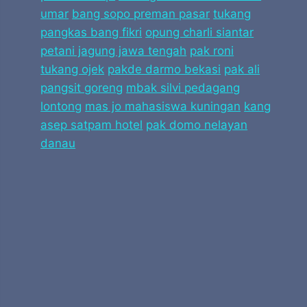
umar
bang sopo preman pasar
tukang
pangkas bang fikri
opung charli siantar
petani jagung jawa tengah
pak roni
tukang ojek
pakde darmo bekasi
pak ali
pangsit goreng
mbak silvi pedagang
lontong
mas jo mahasiswa kuningan
kang
asep satpam hotel
pak domo nelayan
danau