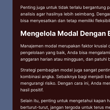
Penting juga untuk tidak terlalu bergantung
analisis agar hasilnya lebih seimbang. Deng
bisa menyesatkan dan tetap memiliki fleksibi
Mengelola Modal Dengan B
Manajemen modal merupakan faktor krusial 
pengelolaan yang baik, Anda bisa mengalami 
anggaran harian atau mingguan, dan patuhi b
Strategi pembagian modal juga sangat pent
kombinasi angka. Sebaiknya bagi menjadi b
mengurangi risiko. Dengan cara ini, Anda m
hasil positif.
Selain itu, penting untuk mengetahui kapan 
berturut-turut, jangan tergoda untuk terus m